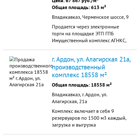
Цена:
67 867 руб./м²
Общая площадь: 613 м²
Владикавказ, Черменское шоссе, 9
Продается через электронные
торги на площадке ЭТП ГПБ
Имущественный комплекс АГНКС,
расположенный по адресу: РФ,
Республика Северная Осетия –
г. Ардон, ул. Алагирская 21а,
Алания, г. Владикавказ, Черменское
производственный
шоссе, д.7. Этажность: 1; Площадь:
комплекс 18558 м²
612,8 м2; Длина: 43,30м; Ширина:
18,83 м; Высота: 6,60м; 4,20м;
Общая площадь: 18558 м²
Объем: 3992 м3; Площ...
Владикавказ, г. Ардон, ул.
Алагирская, 21а
Комплекс включает в себя 9
резервуаров по 1500 м3 каждый,
загрузка и выгрузка
осуществляется посредством
насосной станции, оснащенной 4-