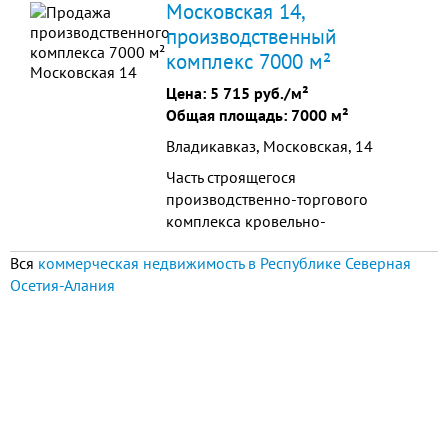
Московская 14,
мя двигателями по 15 кВт и
производственный
производительностью 30 т/ч.
комплекс 7000 м²
Цена:
5 715 руб./м²
Общая площадь: 7000 м²
Владикавказ, Московская, 14
Часть строящегося
производственно-торгового
комплекса кровельно-
строительных материалов
Вся
коммерческая недвижимость в Республике Северная
Осетия-Алания