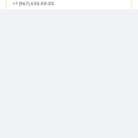
+7 (967) 63X-XX-XX
Показать телефон
Об объекте
Район
Верх-Исетский
Площадь
47600 м²