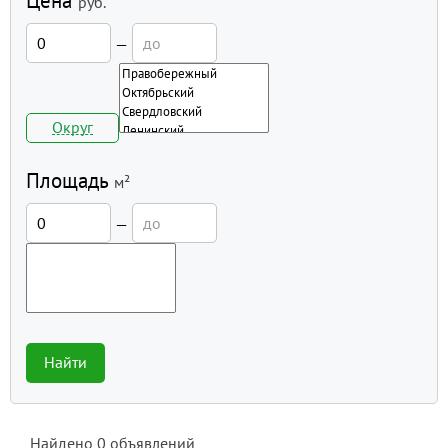
Цена
руб.
—
Округ
Площадь
м²
—
Найти
Найдено
0
объявлений