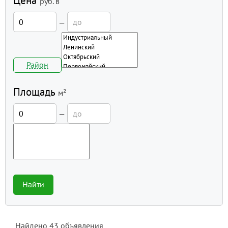
Цена
руб.
в
—
Район
Площадь
м²
—
Найти
Найдено
43
объявления