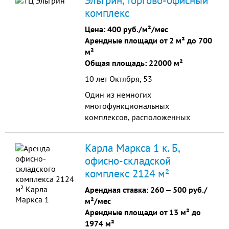
Эльгрин, торгово-офисный
комплекс
Цена:
400 руб./м²/мес
Арендные площади от 2 м² до 700
м²
Общая площадь: 22000 м²
10 лет Октября, 53
Один из немногих
многофункциональных
комплексов, расположенных
непосредственно в бизнес зоне
города, в 8 минутах езды от
Карла Маркса 1 к. Б,
исторического центра города.
офисно-складской
комплекс 2124 м²
Арендная ставка:
260
‒
500 руб./
м²/мес
Арендные площади от 13 м² до
1974 м²