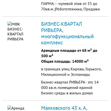
ПАРМА : - нулевой этаж от 35 до
70кв.м. (Робототехника, Продажи
компьютерных приставок и
игровая, Салон красоты
БИЗНЕС-КВАРТАЛ
(косметология, маникюрный
РИВЬЕРА,
кабинет, пирсинг, визаж), КАФЕ,
многофункциональный
Общепит, Медицинские и прочее
услуги). - второй этаж от 25 до
комплекс
225кв.м. (ОБУВЬ, Одежда, СУМКИ,
Арендные площади от 68 м² до
Трикотаж, Бельё, Детские отделы и
500 м²
Игрушки, Салон красоты
Общая площадь: 14000 м²
(косметология, маникюрный
кабинет, пирсинг, визаж), Зубно-
в границах улиц Кирова, Горького,
протезная поликлиника,
Милиционной и Эспланады
Медицинско-диагностический
Бизнес-квартал РИВЬЕРА - это 14
центр и прочие услуги). - третий
000 кв.м. помещений единой
этаж от 17 до 35кв.м. (Офисы,
бизнес-среды в жилых домах
представительства, детское и
кварталов. - Центральный район
взрослое обучение, работа с
города с численностью более 135
детьми, юридические и прочие
Маяковского 43 к. А,
000 чел. - Высокий пешеходный и