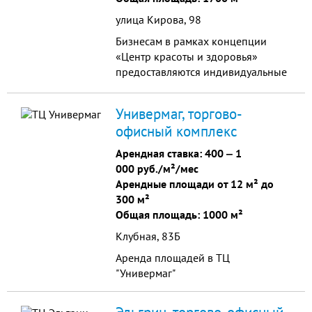
ремни), отдел молодёжной
улица Кирова, 98
одежды, отдел мужской одежды
Бизнесам в рамках концепции
«GoldMen», парикмахерская сеть
«Центр красоты и здоровья»
«СТИЛЯГИ»). - третий этаж
предоставляются индивидуальные
(Администрация, ОФИСЫ, детское
скидки. Общая площадь
обучение (анг. язык WELL Club,
помещений: более 1700 кв.м.
развитие ребёнка "ИСТОЧНИК", сет.
Универмаг, торгово-
Помещения от 14 до 115 кв.м. с
маркет. "FABERLIK", сеть услуг
офисный комплекс
возможностью объединения. -
здоровья «НУГА БЕСТ»). Низкая
Высота потолков: 2,7 - 4,12 м -
арендная ставка. Приглашаем
Арендная ставка:
400
‒
1
Предчистовая отделка помещений
арендаторов с опытом работы
000 руб./м²/мес
- Дизайнерская отделка
(франшизой).
Арендные площади от 12 м² до
центрального холла
300 м²
Общая площадь: 1000 м²
Клубная, 83Б
Аренда площадей в ТЦ
"Универмаг"