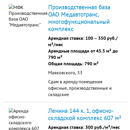
авторемотн.мастерскую и т.п.
Производственная база
Территория охраняется. Высокие
ОАО Медавтотранс,
ворота. Использовать как гараж
многофункциональный
для техники. Длительный срок.
комплекс
Арендная ставка:
100
‒
350 руб./
м²/мес
Арендные площади от 45.5 м² до
790 м²
Общая площадь: 790 м²
Маяковского, 33
Сдам в аренду помещения
офисные, производственные и
складские
Ленина 144 к. 1, офисно-
складской комплекс 607 м²
Арендная ставка:
300 руб./м²/мес