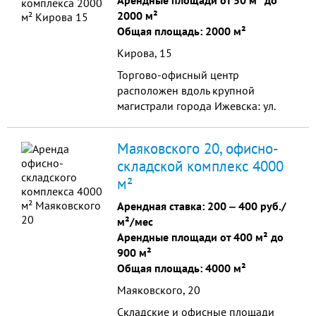
Арендные площади от 50 м² до
2000 м²
Общая площадь: 2000 м²
Кирова, 15
Торгово-офисный центр
расположен вдоль крупной
магистрали города Ижевска: ул.
Кирова. Улица Кирова является
одной из основных транспортных
Маяковского 20, офисно-
магистралей города, чт...
складской комплекс 4000
м²
Арендная ставка:
200
‒
400 руб./
м²/мес
Арендные площади от 400 м² до
900 м²
Общая площадь: 4000 м²
Маяковского, 20
Складские и офисные площади