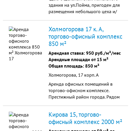
здания на ул.Пойма, пригоден для
размещения небольшого цеха и/
или офиса.
Холмогорова 17 к. А,
торгово-офисный комплекс
850 м²
Арендная ставка:
950 руб./м²/мес
Арендные площади от 15 м²
Общая площадь: 850 м²
Холмогорова, 17 корп. А
Аренда офисных помещений в
торгово-офисном комплексе.
Престижный район города. Рядом
расположены торговый центр
"Сити"и офисный центр
Кирова 15, торгово-
(Холмогорова 17).
офисный комплекс 2000 м²