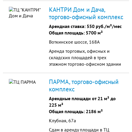
КАНТРИ Дом и Дача,
торгово-офисный комплекс
Арендная ставка:
550 руб./м²/мес
Общая площадь: 5700 м²
Воткинское шоссе, 168А
Аренда торговых, офисных и
складских площадей в трех
этажном торгово-офисном здании
на первой линии: 2 и 3 этажи –
офисные площади, 1 этаж –
ПАРМА, торгово-офисный
торговая площадь 1700 кв.м. Три
комплекс
отдельных входных группы для
посетителей.
Арендные площади от 21 м² до
225 м²
Общая площадь: 2186 м²
Клубная, 67а
Сдам в аренду площади в ТЦ