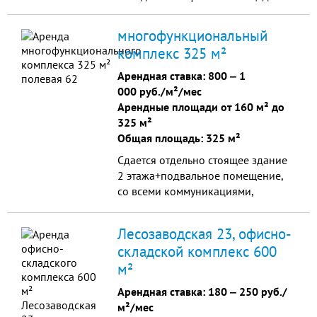
многофункциональный
комплекс 325 м²
Арендная ставка:
800
‒
1
000 руб./м²/мес
Арендные площади от 160 м² до
325 м²
Общая площадь: 325 м²
Сдается отдельно стоящее здание
2 этажа+подвальное помещение,
со всеми коммуникациями,
огороженной
территорией,гаражом и т.д. под
Лесозаводская 23, офисно-
банковскую,либо офисную
складской комплекс 600
деятельность
м²
Арендная ставка:
180
‒
250 руб./
м²/мес