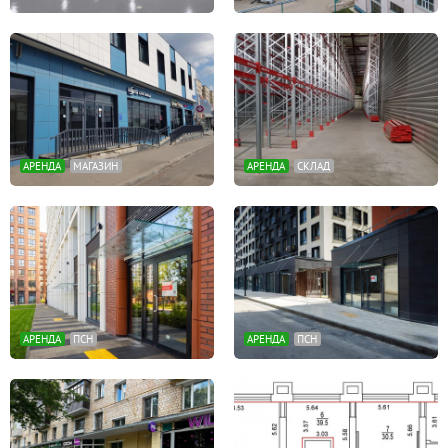
АРЕНДА
МАГАЗИН
АРЕНДА
СКЛАД
АРЕНДА
ПСН
АРЕНДА
ПСН