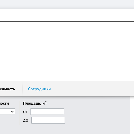
жимость
Сотрудники
мости
Площадь,
м²
от
до