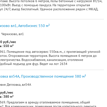
таже. Высота потолков 6 метров, полы бетонные с нагрузкой 8т/1м,
 100кВт. Въезд с помощью пандуса. На территории открытая
уп 24/7, въезд бесплатный. Удачное расположение рядом с МКАД,
изово вл1, Автобизнес 550 м²
 Черкизово, вл1
0 руб./мес
: 550 м²
961. Помещение под автосервис 550кв.м., с прилегающей уличной
оток. Огороженная территория. Высота помещения 6 метров до
лектричества. Водоснабжение, канализация, отопление
Удобный подъезд для фур. Ведет на лот 2634
ловка вл54А, Производственное помещение 380 м²
вня Дятловка, вл54А
руб./мес
: 380 м²
369. Предлагаем в аренду отапливаемое помещение, общей
2. Все коммуникации, помещение после капитального ремонта.