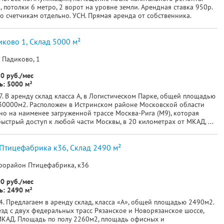
 потолки 6 метро, 2 ворот на уровне земли. Арендная ставка 950р.
по счетчикам отдельно. УСН. Прямая аренда от собственника.
ково 1, Склад 5000 м²
 Падиково, 1
0 руб./мес
: 5000 м²
. В аренду склад класса А, в Логистическом Парке, общей площадью
30000м2. Расположен в Истринском районе Московской области
но на наименее загруженной трассе Москва-Рига (М9), которая
ыстрый доступ к любой части Москвы, в 20 километрах от МКАД, ...
Птицефабрика к36, Склад 2490 м²
рорайон Птицефабрика, к36
0 руб./мес
: 2490 м²
. Предлагаем в аренду склад, класса «А», общей площадью 2490м2.
зд с двух федеральных трасс Рязанское и Новорязанское шоссе,
 МКАД. Площадь по полу 2260м2, площадь офисных и