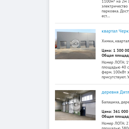
1100м² на 2м э
электричество
парковка. Дост
ест...
квартал Черк
Химки, квартал
Цена: 1 300 00
Общая площадь
Номер ЛОТА: 1
площадью 40 с
ферм. 100кВт э
присутствуют. 
деревня Дят
Балашиха, дере
Цена: 361 000 
Общая площадь
Номер ЛОТА: 2
площадью 380м