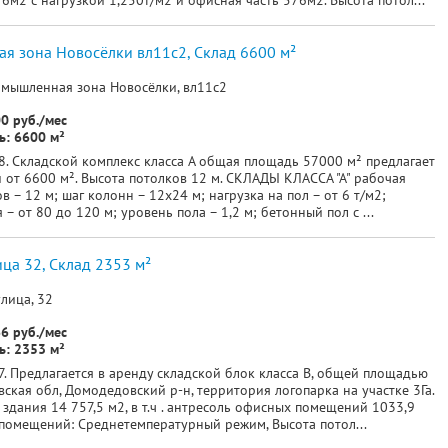
6м2 с нагрузкой 1,250т/м2 и офисная часть 576м2. Высота потол...
я зона Новосёлки вл11с2, Склад 6600 м²
омышленная зона Новосёлки, вл11с2
0 руб./мес
: 6600 м²
8. Складской комплекс класса А общая площадь 57000 м² предлагает
 от 6600 м². Высота потолков 12 м. СКЛАДЫ КЛАССА "А" рабочая
в – 12 м; шаг колонн – 12x24 м; нагрузка на пол – от 6 т/м2;
 – от 80 до 120 м; уровень пола – 1,2 м; бетонный пол с ...
ица 32, Склад 2353 м²
улица, 32
6 руб./мес
: 2353 м²
. Предлагается в аренду складской блок класса В, общей площадью
кая обл, Домодедовский р-н, территория логопарка на участке 3Га.
здания 14 757,5 м2, в т.ч . антресоль офисных помещений 1033,9
 помещений: Среднетемпературный режим, Высота потол...