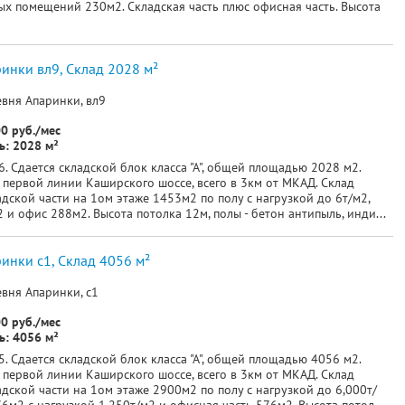
ых помещений 230м2. Складская часть плюс офисная часть. Высота
инки вл9, Склад 2028 м²
евня Апаринки, вл9
0 руб./мес
: 2028 м²
. Сдается складской блок класса "А", общей площадью 2028 м2.
 первой линии Каширского шоссе, всего в 3км от МКАД. Склад
адской части на 1ом этаже 1453м2 по полу с нагрузкой до 6т/м2,
и офис 288м2. Высота потолка 12м, полы - бетон антипыль, инди...
инки с1, Склад 4056 м²
вня Апаринки, с1
0 руб./мес
: 4056 м²
. Сдается складской блок класса "А", общей площадью 4056 м2.
 первой линии Каширского шоссе, всего в 3км от МКАД. Склад
адской части на 1ом этаже 2900м2 по полу с нагрузкой до 6,000т/