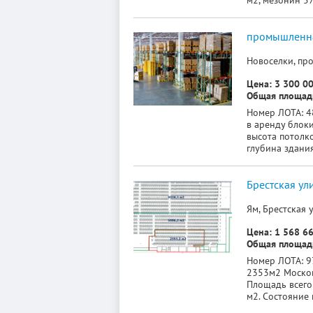
м2, мезонин 57
промышленна
Новоселки, пр
Цена: 3 300 00
Общая площадь
Номер ЛОТА: 4
в аренду блоки
высота потолко
глубина здания
Брестская ул
Ям, Брестская 
Цена: 1 568 66
Общая площадь
Номер ЛОТА: 97
2353м2 Московс
Площадь всего 
м2. Состояние