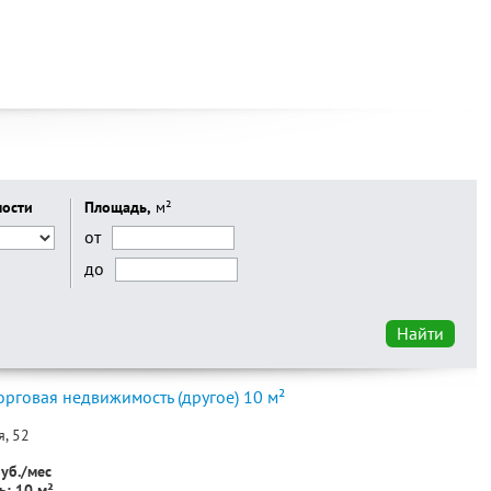
мости
Площадь,
м²
от
до
Найти
орговая недвижимость (другое) 10 м²
, 52
уб./мес
: 10 м²