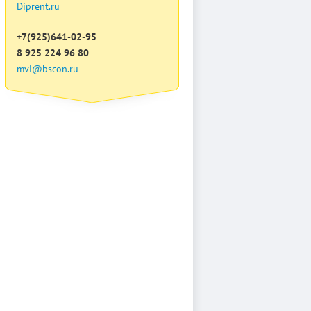
Diprent.ru
+7(925)641-02-95
8 925 224 96 80
mvi@bscon.ru