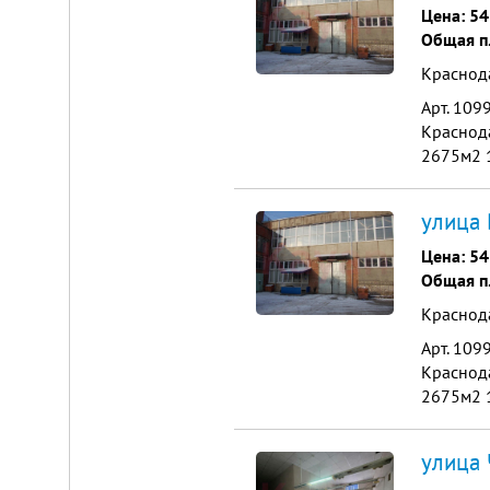
Цена:
54
Общая п
Краснод
Арт. 109
Краcнодa
2675м2 1
р/м2 2-o
улица 
Цена:
54
Общая п
Краснод
Арт. 109
Краcнодa
2675м2 1
р/м2 2-o
улица 