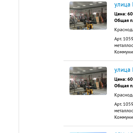
от
улица 
г.
Новосибирска,
Цена:
60
с.
Общая п
Плотниково.
Реклама
Краснод
здесь
Арт. 105
металлоо
Коммуник
Оборудов
улица 
Цена:
60
Общая п
Краснод
Арт. 105
металлоо
Коммуник
Оборудов