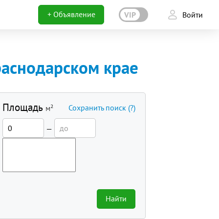
+ Объявление
VIP
Войти
аснодарском крае
Площадь
Сохранить поиск
(?)
м²
—
Найти