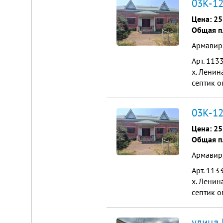
03К-12
Цена:
25
Общая п
Армавир
Арт. 113
х. Ленин
септик о
обсуждае
03К-12
Цена:
25
Общая п
Армавир
Арт. 113
х. Ленин
септик о
обсуждае
улица 