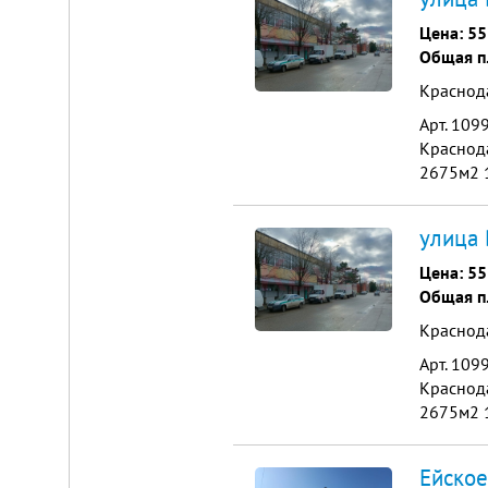
Цена:
55
Общая п
Краснод
Арт. 109
Краcнодa
2675м2 1
р/м2 2-oй
улица 
Цена:
55
Общая п
Краснод
Арт. 109
Краcнодa
2675м2 1
р/м2 2-oй
Ейское