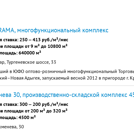
AMA, многофункциональный комплекс
я ставка:
250
‒
413 руб./м²/мес
е площади от 9 м² до 10800 м²
лощадь: 640000 м²
р, Тургеневское шоссе, 33
ший в ЮФО оптово-розничный многофункциональный Торгов
ий–Новая Адыгея, запускаемый весной 2012 в пригороде г. К
ева 30, производственно-складской комплекс 4
я ставка:
300
‒
200 руб./м²/мес
е площади от 200 м² до 320 м²
лощадь: 4500 м²
кменева, 30