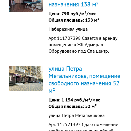
назначения 138 м²
Технические параметры:
электроснабжение 10 кВт
Цена:
798 руб./м²/мес
центральные коммуникации вод...
Общая площадь: 138 м²
Набережная улица
Арт. 111707398 Сдается в аренду
помещение в ЖК Адмирал
Оборудовано под Спа центр,
косметологию. Отлично подойдет
под медицину.общая площадь 138
улица Петра
кв.м. 1 этаж своя входная группа
Метальникова, помещение
ремонт 6 кабинетов кухня для
свободного назначения 52
персонала подсобное помещение
2 душевых 4 мокрые точки сан
м²
узел Удобная...
Цена:
1 154 руб./м²/мес
Общая площадь: 52 м²
улица Петра Метальникова
Арт. 112521392 Сдаю помещeние
свободного назначения общей