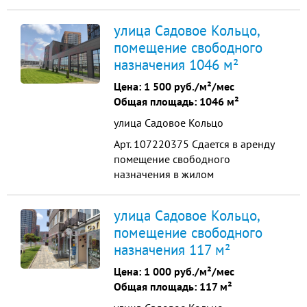
литеров 15-17 этажей и 2358
квартир. С населением более 6 000
улица Садовое Кольцо,
человек. В ближайшем окружении
помещение свободного
несколько коттеджных
назначения 1046 м²
поселковобщая площадь 38 кв.м.
фасад на аллею мощность 15 кВт
Цена:
1 500 руб./м²/мес
мокрая точка высокие п...
Общая площадь: 1046 м²
улица Садовое Кольцо
Арт. 107220375 Сдается в аренду
помещение свободного
назначения в жилом
развивающемся районе. Комплекс
расположен в зеленом и
улица Садовое Кольцо,
экологически чистом пригороде
помещение свободного
Краснодара. Состоит из 8 литеров
назначения 117 м²
15-17 этажей и 2358 квартир. С
населением более 6 000 человек. В
Цена:
1 000 руб./м²/мес
ближайшем окружении несколько
Общая площадь: 117 м²
коттеджных ...