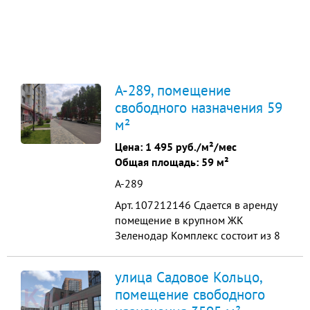
А-289, помещение
свободного назначения 59
м²
Цена:
1 495 руб./м²/мес
Общая площадь: 59 м²
А-289
Арт. 107212146 Сдается в аренду
помещение в крупном ЖК
Зеленодар Комплекс состоит из 8
литеров 15-17 этажей и 2358
квартир. С населением более 6 000
улица Садовое Кольцо,
человек. В ближайшем окружении
помещение свободного
несколько коттеджных