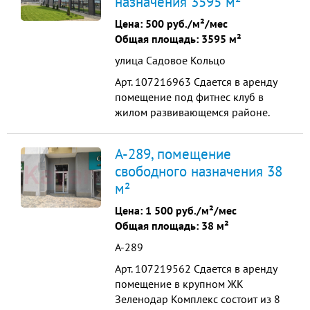
назначения 3595 м²
поселковобщая площадь 60 кв.м.
фасад на аллею мощность 15 кВт
Цена:
500 руб./м²/мес
мокрая точка сквозной ...
Общая площадь: 3595 м²
улица Садовое Кольцо
Арт. 107216963 Сдается в аренду
помещение под фитнес клуб в
жилом развивающемся районе.
Комплекс расположен в зеленом и
экологически чистом пригороде
А-289, помещение
Краснодара. В ближайшем
свободного назначения 38
окружении несколько коттеджных
м²
поселков. Хорошая транспортная
доступность из спальных районов
Цена:
1 500 руб./м²/мес
западного обхода и Ейского ш...
Общая площадь: 38 м²
А-289
Арт. 107219562 Сдается в аренду
помещение в крупном ЖК
Зеленодар Комплекс состоит из 8