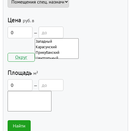
Цена
руб.
в
—
Округ
Площадь
м²
—
Найти