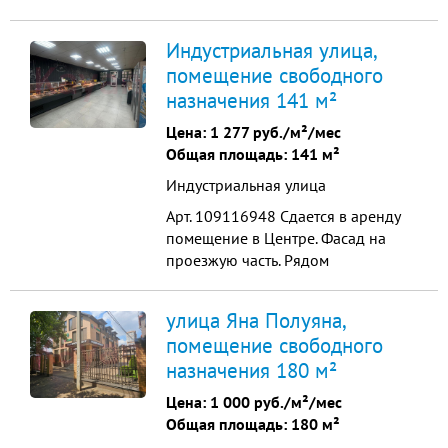
часть, въезд в жилой массив. 1 этаж
площадь 45 кв.м. ремонт сан.узел
Индустриальная улица,
потолки 3,4 м. 3 фазы, мощность 15
помещение свободного
кВт, своя входная группа
назначения 141 м²
витражные окна Вся торговая
линейка заполнена арендаторами.
Цена:
1 277 руб./м²/мес
В э...
Общая площадь: 141 м²
Индустриальная улица
Арт. 109116948 Сдается в аренду
помещение в Центре. Фасад на
проезжую часть. Рядом
пешеходный переход и
остановка.1 этаж общая площадь
улица Яна Полуяна,
141,3 кв.м. торговый зал 70 кв.м.
помещение свободного
ремонт сан.узел потолки 3,1 м. 3
назначения 180 м²
фазы, мощность 15 кВт, своя
входная группа Вся торговая
Цена:
1 000 руб./м²/мес
линейка заполнена арен...
Общая площадь: 180 м²