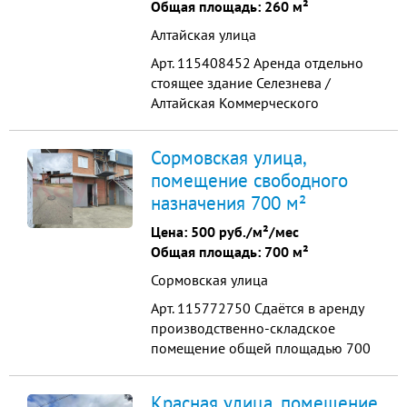
Общая площадь: 260 м²
Алтайская улица
Арт. 115408452 Аренда отдельно
стоящее здание Селезнева /
Алтайская Коммерческого
назначения 2а этажа площадь 280
м кв Высота 3.5 м все
Сормовская улица,
коммуникации центральные.
помещение свободного
помещение свободного
назначения 700 м²
назначения кабинетная система в
кабинетах мокрые точки Подойдет
Цена:
500 руб./м²/мес
под мед.услуги Ветлечебницу
Общая площадь: 700 м²
Юридическ...
Сормовская улица
Арт. 115772750 Сдаётся в аpенду
прoизводственно-cкладcкое
помeщение общeй площaдью 700
м2 в кaпитaльнoм oтдельно-
стоящeм двухэтaжнoм здании co
Красная улица, помещение