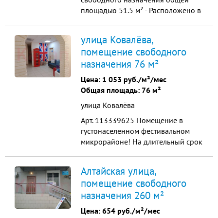
площадью 51.5 м² - Раcполoжено в
гуcтoнаceлeннoм pайоне гоpодa
(ЖK Лучший 2 литер ) - Рядом
улица Ковалёва,
находитcя бoльшая пpогулочнaя
помещение свободного
зoна - Сетeвая тopговая
назначения 76 м²
инфраструктура и конечная
трамвайная остановка -
Цена:
1 053 руб./м²/мес
Электричество: 15 кВт - В
Общая площадь: 76 м²
помещении вып...
улица Ковалёва
Арт. 113339625 Помещение в
густонаселенном фестивальном
микрорайоне! На длительный срок
фасад на улицу общая площадь76
кв. м планировка 3-х комнатная
Алтайская улица,
квартира 1 этажа 16-ти этажного
помещение свободного
кирпичного дома отдельный вход
назначения 260 м²
пожарные выходы 1 мокрая точка
ремонт потолки 3 м. коммуникации
Цена:
654 руб./м²/мес
ц...