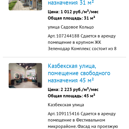
назначения 31 м²
15-17 этажей и 2358 квартир. С
населением более 6 000 человек. В
Цена:
1 012 руб./м²/мес
ближайшем окружении несколько
Общая площадь: 31 м²
коттеджных ...
улица Садовое Кольцо
Арт. 107244188 Сдается в аренду
помещение в крупном ЖК
Зеленодар Комплекс состоит из 8
литеров 15-17 этажей и 2358
квартир. С населением более 6 000
Казбекская улица,
человек. В ближайшем окружении
помещение свободного
несколько коттеджных
назначения 45 м²
поселковобщая площадь 31,37
кв.м. мокрая точка высокие
Цена:
2 223 руб./м²/мес
потолки 3 м. удобная планировка
Общая площадь: 45 м²
...
Казбекская улица
Арт. 109115416 Сдается в аренду
помещение в Фестивальном
микрорайоне. Фасад на проезжую