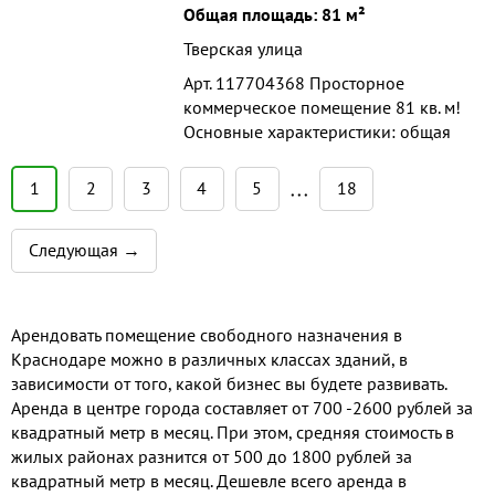
кВт центральные комм...
Общая площадь: 81 м²
Тверская улица
Арт. 117704368 Просторное
коммерческое помещение 81 кв. м!
Основные характеристики: общая
площадь 81 кв. м. 1 этаж жилого
дома высота потолков 3 м
1
2
3
4
5
18
• • •
свободная планировка отдельный
вход с улицы возможность
Следующая →
размещения рекламы Технические
параметры:электроснабжение 15
кВт центральные комм...
Арендовать помещение свободного назначения в
Краснодаре можно в различных классах зданий, в
зависимости от того, какой бизнес вы будете развивать.
Аренда в центре города составляет от 700 -2600 рублей за
квадратный метр в месяц. При этом, средняя стоимость в
жилых районах разнится от 500 до 1800 рублей за
квадратный метр в месяц. Дешевле всего аренда в