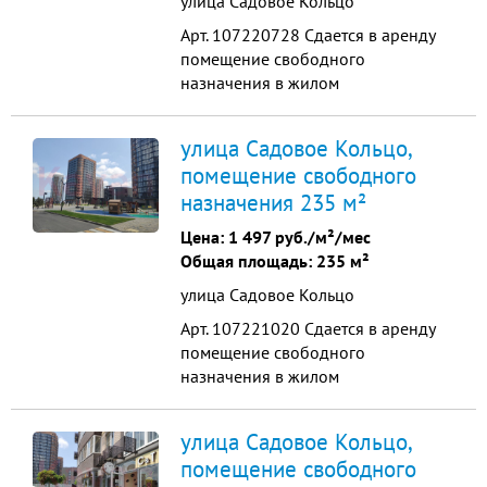
улица Садовое Кольцо
Арт. 107220728 Сдается в аренду
помещение свободного
назначения в жилом
развивающемся районе. Комплекс
расположен в зеленом и
улица Садовое Кольцо,
экологически чистом пригороде
помещение свободного
Краснодара. Состоит из 8 литеров
назначения 235 м²
15-17 этажей и 2358 квартир. С
населением более 6 000 человек. В
Цена:
1 497 руб./м²/мес
ближайшем окружении несколько
Общая площадь: 235 м²
коттеджных ...
улица Садовое Кольцо
Арт. 107221020 Сдается в аренду
помещение свободного
назначения в жилом
развивающемся районе. Комплекс
расположен в зеленом и
улица Садовое Кольцо,
экологически чистом пригороде
помещение свободного
Краснодара. Состоит из 8 литеров