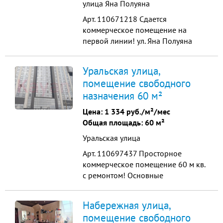
улица Яна Полуяна
Арт. 110671218 Сдается
коммерческое помещение на
первой линии! ул. Яна Полуяна
Фасад выходит на проезжую часть ,
высокая проходимость, густо
Уральская улица,
населенный район! Огромный
помещение свободного
пеший трафик, рядом детский сад
назначения 60 м²
школа микрорайон Фестивальный
площадь 180м2 коммуникации
Цена:
1 334 руб./м²/мес
центральные электричество 20 кВ...
Общая площадь: 60 м²
Уральская улица
Арт. 110697437 Просторное
коммерческое помещение 60 м кв.
с ремонтом! Основные
характеристики: общая площадь
60 м.кв 1 этаж большого жилого
Набережная улица,
комплекса высота потолков: 3,2 м
помещение свободного
два входа качественный ремонт