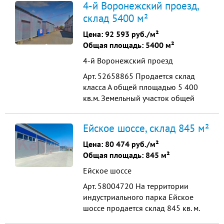
4-й Воронежский проезд,
Склады площадью 2800 кв.м. и 700
склад 5400 м²
кв. м. Отдельно стоящее офисное
здание здание 1900 кв. м с
Цена:
92 593 руб./м²
хорошим ремонтом. Выделенная
Общая площадь: 5400 м²
электрическая мощность 150квт ...
4-й Воронежский проезд
Арт. 52658865 Продается склад
класса А общей площадью 5 400
кв.м. Земельный участок общей
площадью 90 соток (в
собственности) На территории:
Ейское шоссе, склад 845 м²
Склады площадью 2800 кв.м. и 700
кв. м. Отдельно стоящее офисное
Цена:
80 474 руб./м²
здание здание 1900 кв. м с
Общая площадь: 845 м²
хорошим ремонтом. Выделенная
Ейское шоссе
электрическая мощность 150квт ...
Арт. 58004720 На территории
индустриального парка Ейское
шоссе продается склад 845 кв. м.
Земельный участок под складом