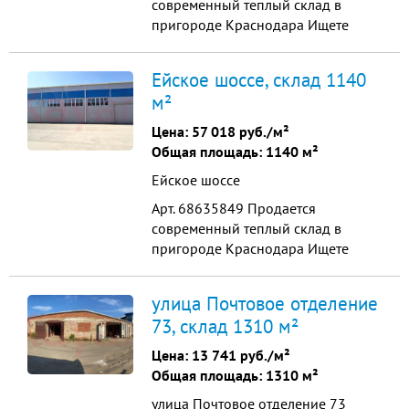
современный теплый склад в
пригороде Краснодара Ищете
идеальное место для хранения или
ведения бизнеса? У нас есть
Ейское шоссе, склад 1140
отличное предложение для вас!
м²
Продается склад площадью 1140
м², расположенный всего в 500
Цена:
57 018 руб./м²
метрах от Ейского шоссе, в станице
Общая площадь: 1140 м²
Новотитаровская. Преимущества
Ейское шоссе
на...
Арт. 68635849 Продается
современный теплый склад в
пригороде Краснодара Ищете
идеальное место для хранения или
ведения бизнеса? У нас есть
улица Почтовое отделение
отличное предложение для вас!
73, склад 1310 м²
Продается склад площадью 1140
м², расположенный всего в 500
Цена:
13 741 руб./м²
метрах от Ейского шоссе, в станице
Общая площадь: 1310 м²
Новотитаровская. Преимущества
улица Почтовое отделение 73