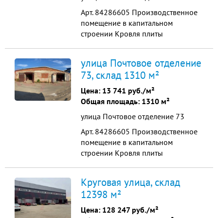
на...
Арт. 84286605 Производственное
помещение в капитальном
строении Кровля плиты
перекрытия с мягкой кровлей и
покрыто цинком , сейчас
улица Почтовое отделение
используется как производство
73, склад 1310 м²
мебели и межкомнатных дверей.
Удобное расположение для
Цена:
13 741 руб./м²
производства. Высота потолков
Общая площадь: 1310 м²
2,5-2,7м Мощность 40кВт скважина
улица Почтовое отделение 73
2е ворот ...
Арт. 84286605 Производственное
помещение в капитальном
строении Кровля плиты
перекрытия с мягкой кровлей и
покрыто цинком , сейчас
Круговая улица, склад
используется как производство
12398 м²
мебели и межкомнатных дверей.
Удобное расположение для
Цена:
128 247 руб./м²
производства. Высота потолков