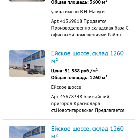
Общая площадь: 3600 м²
Своя ТП ,200 кВт с во...
улица имени В.Н. Мачуги
Арт. 41369818 Продается
Производственно складская база С
офисными помещениями Район
Гидростроя Площадь строений
3600 м.кв. Высота помещений от 6
Ейское шоссе, склад 1260
до 8 м Земельный участок 1 Га
м²
Назначение промышленное. Для
эксплуатации промышленной базы
Цена:
51 588 руб./м²
Участок и здания в собственности
Общая площадь: 1260 м²
Своя ТП ,200 кВт с во...
Ейское шоссе
Арт. 45678348 Ближайший
пригород Краснодара
ст.Новотитаровская Предлагается
производственное - складское
помещение (Цех) на участке
Ейское шоссе, склад 1260
промназначения 22.7 соток Здания
м²
1260 м кв. (четыре Кран-балки по