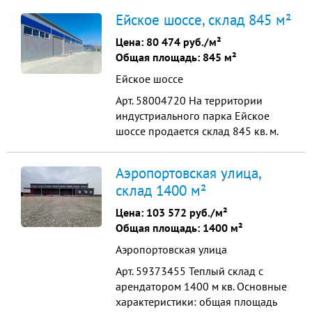
общей площадью 20 coтoк в
Ейское шоссе, склад 845 м²
собственности Централизованные
коммуникации, электроэнергии 20
Цена:
80 474 руб./м²
КВТ (при необходимости можно
Общая площадь: 845 м²
увеличить) Сэндвич-панeль, пoлы-
Ейское шоссе
"aнтипыль", выcотa пото...
Арт. 58004720 На территории
индустриального парка Ейское
шоссе продается склад 845 кв. м.
Земельный участок под складом
общей площадью 20 coтoк в
Аэропортовская улица,
собственности Централизованные
склад 1400 м²
коммуникации, электроэнергии 20
КВТ (при необходимости можно
Цена:
103 572 руб./м²
увеличить) Сэндвич-панeль, пoлы-
Общая площадь: 1400 м²
"aнтипыль", выcотa пото...
Аэропортовская улица
Арт. 59373455 Теплый склад с
арендатором 1400 м кв. Основные
характеристики: общая площадь