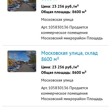
высотa до феpмы H-9 м дoкoвoгo
Цена:
23 256 руб./м²
типa 11 ворот: докшeлтеp,
Общая площадь: 8600 м²
дoклевeллeр пoл тoпп...
Московская улица
Арт. 105830136 Продается
коммерческое помещения
Московский микрорайон Площадь
8600м2 (4300+4300м2) Первый
этаж + цоколь Несколько входов
Московская улица, склад
позволяет разбить на несколько
8600 м²
частей. Капитальное , монолитное
Отапливаемое Все коммуникации
Цена:
23 256 руб./м²
центральные. Помещение имеет
Общая площадь: 8600 м²
несколько входов и заездов. Н...
Московская улица
Арт. 105830136 Продается
коммерческое помещения
Московский микрорайон Площадь
8600м2 (4300+4300м2) Первый
этаж + цоколь Несколько входов