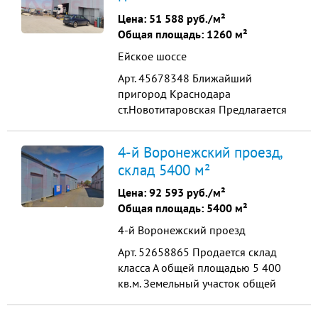
10 тонн каждая, размер здания 30
Цена:
51 588 руб./м²
х 41х 9, кровля и стены из
Общая площадь: 1260 м²
высококачественного материала
Ейское шоссе
сэндвич...
Арт. 45678348 Ближайший
пригород Краснодара
ст.Новотитаровская Предлагается
производственное - складское
помещение (Цех) на участке
4-й Воронежский проезд,
промназначения 22.7 соток Здания
склад 5400 м²
1260 м кв. (четыре Кран-балки по
10 тонн каждая, размер здания 30
Цена:
92 593 руб./м²
х 41х 9, кровля и стены из
Общая площадь: 5400 м²
высококачественного материала
4-й Воронежский проезд
сэндвич...
Арт. 52658865 Продается склад
класса А общей площадью 5 400
кв.м. Земельный участок общей
площадью 90 соток (в
собственности) На территории: