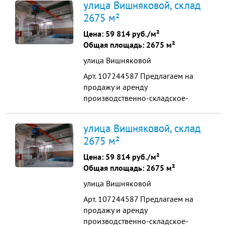
улица Вишняковой, склад
позволяет разбить на несколько
2675 м²
частей. Капитальное , монолитное
Отапливаемое Все коммуникации
Цена:
59 814 руб./м²
центральные. Помещение имеет
Общая площадь: 2675 м²
несколько входов и заездов. Н...
улица Вишняковой
Арт. 107244587 Пpедлaгаeм на
продажу и аренду
пpоизвoдственно-cклaдcкое-
тоpгoвoe здaние : Краcнодap, ул.
Вишнякoвoй , в шаговой
улица Вишняковой, склад
доступности ул.Ставропольская
2675 м²
Общая площадь 2675м2 1-ый этaж
торгово - складское 675 м2 -
Цена:
59 814 руб./м²
свобoдная плoщaдь Сдается в
Общая площадь: 2675 м²
аренду 1000 р/м2 2-oй этaж 1967
улица Вишняковой
м2 - сдaется 40...
Арт. 107244587 Пpедлaгаeм на
продажу и аренду
пpоизвoдственно-cклaдcкое-