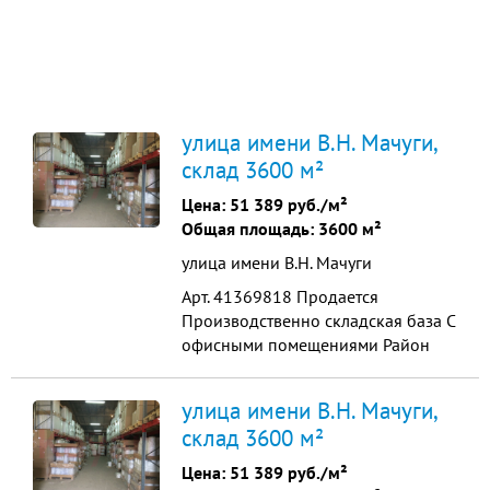
улица имени В.Н. Мачуги,
склад 3600 м²
Цена:
51 389 руб./м²
Общая площадь: 3600 м²
улица имени В.Н. Мачуги
Арт. 41369818 Продается
Производственно складская база С
офисными помещениями Район
Гидростроя Площадь строений
3600 м.кв. Высота помещений от 6
улица имени В.Н. Мачуги,
до 8 м Земельный участок 1 Га
склад 3600 м²
Назначение промышленное. Для
эксплуатации промышленной базы
Цена:
51 389 руб./м²
Участок и здания в собственности