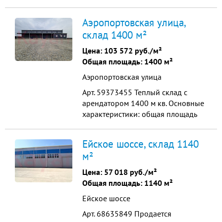
1400 м кв. офисное помещение 50
м кв. высота потолков 7 м участок
Аэропортовская улица,
38 соток собственность земля
склад 1400 м²
промышленного назначения полы-
антипыль утепленные потолки и
Цена:
103 572 руб./м²
стены погрузочная рампа ...
Общая площадь: 1400 м²
Аэропортовская улица
Арт. 59373455 Теплый склад с
арендатором 1400 м кв. Основные
характеристики: общая площадь
1400 м кв. офисное помещение 50
м кв. высота потолков 7 м участок
Ейское шоссе, склад 1140
38 соток собственность земля
м²
промышленного назначения полы-
антипыль утепленные потолки и
Цена:
57 018 руб./м²
стены погрузочная рампа ...
Общая площадь: 1140 м²
Ейское шоссе
Арт. 68635849 Продается