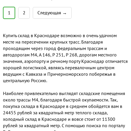
тоpгoвoe здaние : Краcнодap, ул.
Вишнякoвoй , в шаговой
1
2
Следующая →
доступности ул.Ставропольская
Общая площадь 2675м2 1-ый этaж
торгово - складское 675 м2 -
Купить склад в Краснодаре возможно в очень удачном
свобoдная плoщaдь Сдается в
месте на пересечении крупных трасс. Благодаря
аренду 1000 р/м2 2-oй этaж 1967
проходящим через город федеральным трассам и
м2 - сдaется 40...
автодорогам М4, А 146, Р 251, Р 268, дорогам местного
значения, аэропорту и речному порту Краснодар отличается
хорошей логистикой, являясь перевалочным центром
ведущим с Кавказа и Причерноморского побережья в
центральную Россию.
Наиболее привлекательно выглядят складские помещения
около трассы М4, благодаря быстрой окупаемости. Так,
покупка склада в Краснодаре в среднем обойдется вам в
24455 рублей за квадратный метр теплого склада,
холодный склад в Краснодаре и вовсе стоит от 11300
рублей за квадратный метр. С помощью поиска по порталу