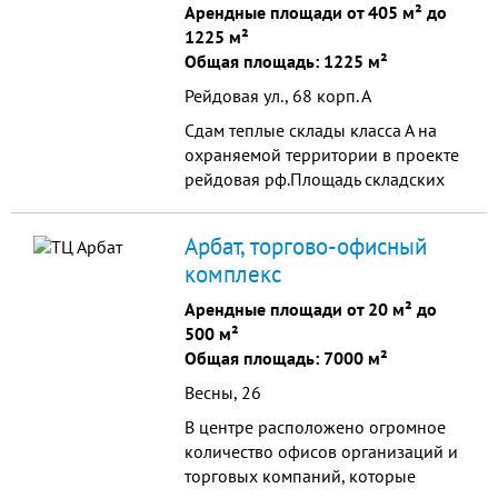
Арендные площади от 405 м² до
1225 м²
Общая площадь: 1225 м²
Рейдовая ул., 68 корп. А
Сдам теплые склады класса А на
охраняемой территории в проекте
рейдовая рф.Площадь складских
помещений 1225м2, 405м2,
612м2,Высота 8м,3 ворот на
Арбат, торгово-офисный
крытый пандус площадь 144м2 и...
комплекс
Арендные площади от 20 м² до
500 м²
Общая площадь: 7000 м²
Весны, 26
В центре расположено огромное
количество офисов организаций и
торговых компаний, которые