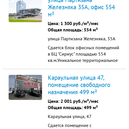
провайдеров. Аренда возможна
Железняка 35А, офис 554
под услуги для населения(большой
м²
спальный район).
Цена:
1 300 руб./м²/мес
Общая площадь: 554 м²
улица Партизана Железняка, 35А
Сдается блок офисных помещений
в БЦ "Сириус" площадью 554
кв.м.Уникальное территориальное
расположение,отличная
транспортная развязка. Все
Караульная улица 47,
помещения оборудованы
помещение свободного
системами контроля и учета
назначения 499 м²
доступа, оповещения и
пожаротушения.
Цена:
2 001 руб./м²/мес
Видеонаблюдение 24/7. Цена
Общая площадь: 499 м²
указана без учета коммунальных
Караульная улица, 47
услуг.
Сдается помещение с