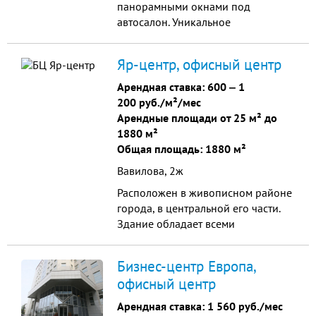
панорамными окнами под
автосалон. Уникальное
месторасположение и локация по
адресу: Караульная,47 не оставит
Яр-центр, офисный центр
Вас равнодушными при выборе
площадки для Вашего бизнеса. -
Арендная ставка:
600
‒
1
Удобная транспортная развязка -
200 руб./м²/мес
охраняемая территория -большая
Арендные площади от 25 м² до
парковка для размещения
1880 м²
легковых и грузовых авто...
Общая площадь: 1880 м²
Вавилова, 2ж
Расположен в живописном районе
города, в центральной его части.
Здание обладает всеми
удобствами для работы офисных
организаций, и обеспечения
Бизнес-центр Европа,
круглосуточной безопасности
офисный центр
помещений.
Арендная ставка:
1 560 руб./мес