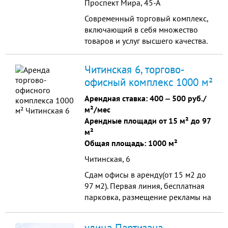
Проспект Мира, 45-А
складские площади для хранения
товара.
Современный торговый комплекс,
включающий в себя множество
товаров и услуг высшего качества.
Читинская 6, торгово-
офисный комплекс 1000 м²
Арендная ставка:
400
‒
500 руб./
м²/мес
Арендные площади от 15 м² до 97
м²
Общая площадь: 1000 м²
Читинская, 6
Сдам офисы в аренду(от 15 м2 до
97 м2). Первая линия, бесплатная
парковка, размещение рекламы на
фасаде здания, охрана, хороший
ремонт, большой выбор интернет-
улица Партизана