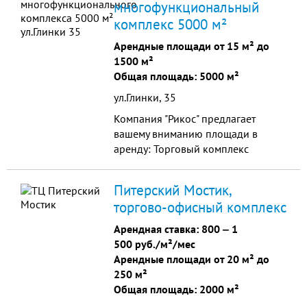
многофункциональный
комплекс 5000 м²
Арендные площади от 15 м² до
1500 м²
Общая площадь: 5000 м²
ул.Глинки, 35
Компания "Рикос" предлагает
вашему вниманию площади в
аренду: Торговый комплекс
«Сибирская Губерния»
располагается на основном въезде
Питерский Мостик,
в город автодорога Красноярск –
торгово-офисный комплекс
Березовка – Сосновоборск —
Железногорск. Комплекс состоит из
Арендная ставка:
800
‒
1
магазина и павильонов,
500 руб./м²/мес
объединенных по товарным
Арендные площади от 20 м² до
группам. К торговой территории
250 м²
примыкает складской комплекс, на
Общая площадь: 2000 м²
котором можно арендовать