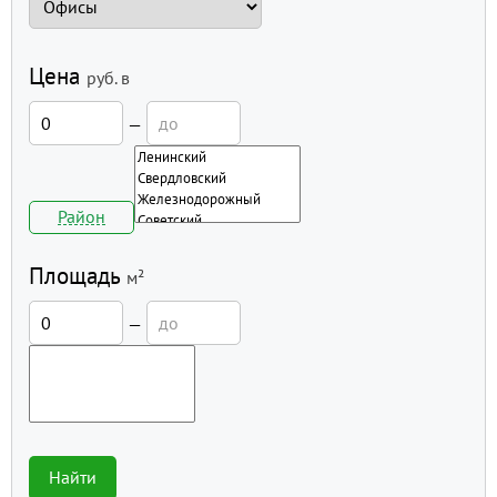
Цена
руб.
в
—
Район
Площадь
м²
—
Найти