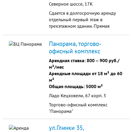
Северное шоссе, 17К
Сдается в долгосрочную аренду
отдельный первый этаж в
трехэтажном здании. Прямая
аренда от собственника, без
посредников и комиссий.
Панорама, торгово-
Прекрасное расположение на
офисный комплекс
первой линии Северного шоссе —
высокая проходимость и
Арендная ставка:
800
‒
900 руб./
проезжаемость. Планировка и
м²/мес
состояние: Тип планировки:
Арендные площади от 18 м² до 60
Смешанная. Входная группа: Два ...
м²
Общая площадь: 5000 м²
Ладо Кецховели, 67 корп. 3
Торгово-офисный комплекс
"Панорама"
ул.Глинки 35,