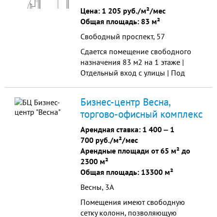
Цена:
1 205 руб./м²/мес
Общая площадь: 83 м²
Свободный проспект, 57
Сдается помещение свободного
назначения 83 м2 на 1 этаже |
Отдельный вход с улицы | Под
аптеку, розницу, офис Идеальная
площадка для бизнеса с
Бизнес-центр Весна,
отдельным входом и готовностью к
торгово-офисный комплекс
работе. Прямой договор с
собственником. О помещении:
Арендная ставка:
1 400
‒
1
Площадь: 83 м2 на 1 этаже Высота
700 руб./м²/мес
потолков: 2.6 м Планировка: 4
Арендные площади от 65 м² до
изолиров...
2300 м²
Общая площадь: 13300 м²
Весны, 3А
Помещения имеют свободную
сетку колонн, позволяющую