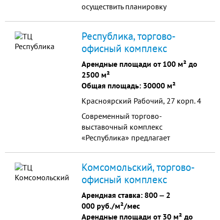
осуществить планировку
помещений с учетом пожеланий
арендатора.
Республика, торгово-
офисный комплекс
Арендные площади от 100 м² до
2500 м²
Общая площадь: 30000 м²
Красноярский Рабочий, 27 корп. 4
Современный торгово-
выставочный комплекс
«Республика» предлагает
рассмотреть возможность
размещения Вашего фирменного
Комсомольский, торгово-
отдела. Торговая площадь ТВК
офисный комплекс
Республика
Арендная ставка:
800
‒
2
000 руб./м²/мес
Арендные площади от 30 м² до