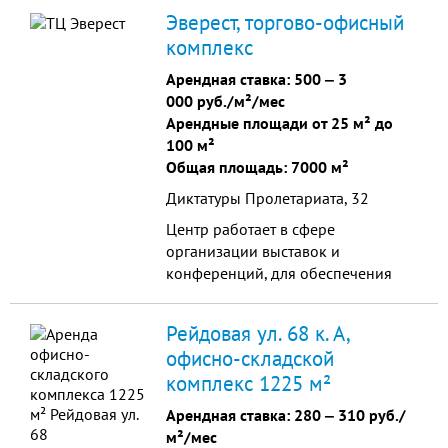
одежды от известных мировых
Эверест, торгово-офисный
брендов, косметики, галантереи,
комплекс
аксессуаров, обуви и многого
другого.
Арендная ставка:
500
‒
3
000 руб./м²/мес
Арендные площади от 25 м² до
100 м²
Общая площадь: 7000 м²
Диктатуры Пролетариата, 32
Центр работает в сфере
организации выставок и
конференций, для обеспечения
привлечения новых клиентов,
общения с партнерами и развития
Рейдовая ул. 68 к. А,
бизнеса.
офисно-складской
комплекс 1225 м²
Арендная ставка:
280
‒
310 руб./
м²/мес