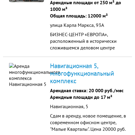
Арендные площади от 250 м² до
1000 м²
Общая площадь: 12000 м²
улица Карла Маркса, 93А
БИЗНЕС-ЦЕНТР «ЕВРОПА»,
расположенный в исторически
сложившемся деловом центре
города в непосредственной
близости от городской
Навигационная 5,
администрации, удовлетворит
многофункциональный
требованиям самых взыскательных
комплекс
бизнес-кругов.
Арендная ставка:
20 000 руб./мес
Арендные площади до 17 м²
Навигационная, 5
Сдам в аренду, новое помещение, в
современном офисном центре,
"Малые Кварталы". Цена 20000 руб.