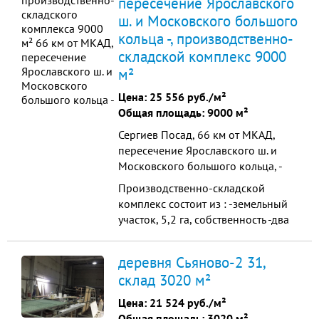
пересечение Ярославского
Земел...
ш. и Московского большого
кольца -, производственно-
складской комплекс 9000
м²
Цена:
25 556 руб./м²
Общая площадь: 9000 м²
Сергиев Посад, 66 км от МКАД,
пересечение Ярославского ш. и
Московского большого кольца, -
Производственно-складской
комплекс состоит из : -земельный
участок, 5,2 га, собственность -два
производственно-складских
модуля по 4200 кв.м. каждый,
деревня Сьяново-2 31,
высота 11 м., теплые,
склад 3020 м²
автомобильный и ж/д пандус,
подкрановые пути для 10 т.
Цена:
21 524 руб./м²
кранбалок -открытая
Общая площадь: 3020 м²