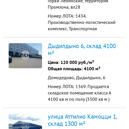
Горки Ленинские, территория
модули площадью 1500 м2.
Промзона, вл28
Просторн...
Номер ЛОТА: 1434.
Производственно-логистический
комплекс. Транспортная
доступность и удобное
расположение, расстояние от
Дыдилдыно 6, склад 4100
МКАД - 9 км. Остановка
м²
общественного транспорта в
непосредственной близости от
Цена:
120 000 руб./м²
объекта. Парковка для грузового и
Общая площадь: 4100 м²
легкового транспорта. Типовые
Домодедово, Дыдилдыно, 6
модули площадью 1500 м2.
Просторн...
Номер ЛОТА: 1369. Продается
складское помещение класса А
4100 кв м по полу (3300 кв м )
мезонин 400 кв м 400 кв м
офисные помещения, санузлы,
улица Аттилио Камоцци 1,
кухня ,душевые, раздевалки для
склад 1300 м²
рабочих. Потолки 12 м полы с