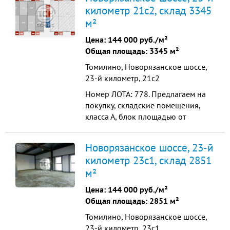
них склад и офисная часть , склады
километр 21с2, склад 3345
класса А+. Высота потолков 12 м,
м²
полы антипылевые , нагрузка 4т/кв
м . Охраняемая территория
Цена:
144 000 руб./м²
-пропускн...
Общая площадь: 3345 м²
Томилино, Новорязанское шоссе,
23-й километр, 21с2
Номер ЛОТА: 778. Предлагаем на
покупку, складские помещения,
класса А, блок площадью от
3345м2. Отличная транспортная
доступность, всего 6 км от МКАД.
Новорязанское шоссе, 23-й
От метро Котельники 12 минут.
километр 23с1, склад 2851
Характеристики: Высота потолка
м²
12 м (рабочая) Шаг колонн 18х24
Ворота на уровне 1,2 м (6 шт.) Пол
Цена:
144 000 руб./м²
бетон-антипыль На...
Общая площадь: 2851 м²
Томилино, Новорязанское шоссе,
23-й километр, 23с1