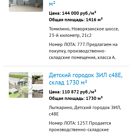
м²
МКАД по Симферопольскому
шоссе. Шаг колонн: 12х24 м, полы-
Цена:
144 000 руб./м²
антипыль(нагрузка - 6 тонн) в...
Общая площадь: 1416 м²
Томилино, Новорязанское шоссе,
23-й километр, 21с2
Номер ЛОТА: 777. Предлагаем на
покупку, производственно-
складские помещения, класса А.
Минимальный блок общей
площадью от 1300м2. Отличная
Детский городок ЗИЛ с48Е,
транспортная доступность, всего 6
склад 1730 м²
км от МКАД. От метро Котельники
12 минут. Характеристики: Высота
Цена:
110 872 руб./м²
потолка 12 м (рабочая) Шаг колонн
Общая площадь: 1730 м²
18х24 Ворота на уровне 1,2 ...
Лыткарино, Детский городок ЗИЛ,
с48Е
Номер ЛОТА: 1257. Продается
производственно-складские