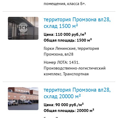
помещения, класса Б+.
Минимальный блок площадью от
864м2. Плюс АБК. Отличная
территория Промзона вл28,
транспортная доступность, всего
склад 1500 м²
20 км от МКАД. Характеристики:
Высота потолка 9 м (рабочая) Шаг
Цена:
110 000 руб./м²
колонн 18х24 Ворота на уровне
Общая площадь: 1500 м²
1,2 м Пол бетон-антипыль
Горки Ленинские, территория
Нагрузка от ...
Промзона, вл28
Номер ЛОТА: 1431.
Производственно-логистический
комплекс. Транспортная
доступность и удобное
расположение, расстояние от
территория Промзона вл28,
МКАД - 9 км. Остановка
склад 20000 м²
общественного транспорта в
непосредственной близости от
Цена:
90 000 руб./м²
объекта. Парковка для грузового и
Общая площадь: 20000 м²
легкового транспорта. Типовые