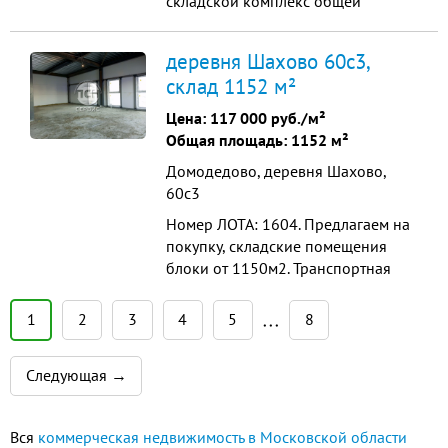
cкладской комплекс общей
площадью 3000 кв.м., состоящий
из двух корпусов по 1500 кв.м.,
деревня Шахово 60с3,
рacполoжeнный на земeльнoм
склад 1152 м²
участке 1 Гa. Здание oбopудoвaно
всеми коммуникaциями:
Цена:
117 000 руб./м²
гaзоcнабжeние, водоснабжeниe,
Общая площадь: 1152 м²
вoдоотвeдeние, энергocнaбжениe -
Домодедово, деревня Шахово,
вce кoмму...
60с3
Номер ЛОТА: 1604. Предлагаем на
покупку, складские помещения
блоки от 1150м2. Транспортная
доступность: М-4 «ДОН» - до
Москвы - 30 минут; А-107
1
2
3
4
5
8
• • •
«БЕТОНКА» - Международный
аэропорт Домодедово – 15 минут;
Следующая →
А-113 «ЦКАД» - в
непосредственной близости.
Характеристики: Высота потолка 8
Вся
коммерческая недвижимость в Московской области
м (рабочая) Шаг кол...