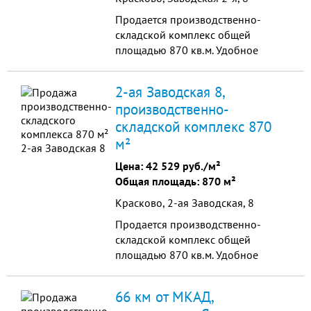
Продается производственно-
складской комплекс общей
площадью 870 кв.м. Удобное
транспортное расположение: 12
км до МКАД, 500 м. от
2-ая Заводская 8,
Егорьевского шоссе. Огороженный
производственно-
Земел...
складской комплекс 870
м²
Цена:
42 529 руб./м²
Общая площадь: 870 м²
Красково, 2-ая Заводская, 8
Продается производственно-
складской комплекс общей
площадью 870 кв.м. Удобное
транспортное расположение: 12
км до МКАД, 500 м. от
66 км от МКАД,
Егорьевского шоссе. Огороженный