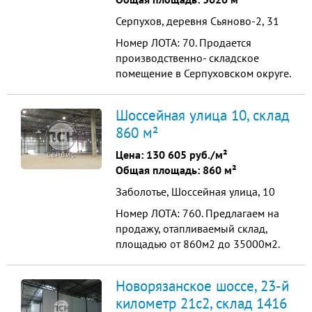
контейнерная площадка, 5500
Серпухов, деревня Сьяново-2, 31
кв.м. с козловым краном 3...
Номер ЛОТА: 70. Продается
производственно- складское
помещение в Серпуховском округе.
ПроизводственнаЯ часть 1720 кв м
из них 140 м офисное и 220 кв м
Шоссейная улица 10, склад
склад. В производственном
860 м²
помещении двое ворот , высота
потолка 8 м , полы бетон. Офисное
Цена:
130 605 руб./м²
помещение благо устроенное
Общая площадь: 860 м²
.Участок земли 1300 кв м Все к...
Заболотье, Шоссейная улица, 10
Номер ЛОТА: 760. Предлагаем на
продажу, отапливаемый склад,
площадью от 860м2 до 35000м2.
Есть возможность дооборудовать
дополнительными помещениями
Новорязанское шоссе, 23-й
по ТЗ. Удобное расположение и
километр 21с2, склад 1416
подъездные пути, всего в 18км от