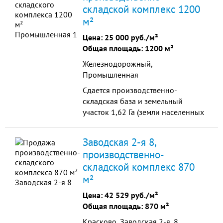
складской комплекс 1200
м²
Цена:
25 000 руб./м²
Общая площадь: 1200 м²
Железнодорожный,
Промышленная
Сдается производственно-
складская база и земельный
участок 1,62 Га (земли населенных
пунктов, под строительство и
дальнейшую эксплуатпцию
Заводская 2-я 8,
производственно-складской
производственно-
базы).На участке 1 холодный цех
складской комплекс 870
300 кв.м. и модульный
административно-бытовой корпус
м²
50 кв.м.
Цена:
42 529 руб./м²
Общая площадь: 870 м²
Красково, Заводская 2-я, 8