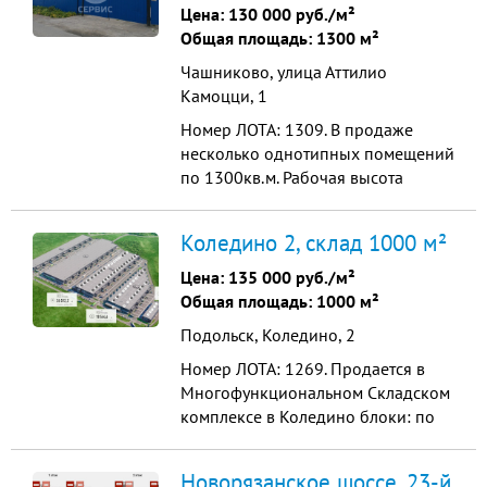
антипылевым покрытием, доковые
Цена:
130 000 руб./м²
ворота 3шт. Cистема
Общая площадь: 1300 м²
пожаротушения сплинкерная .
Чашниково, улица Аттилио
Видео наблюдени...
Камоцци, 1
Номер ЛОТА: 1309. В продаже
несколько однотипных помещений
по 1300кв.м. Рабочая высота
потолка 8 метров. Полы антипыль.
Нагрузка на пол 6000кг/м2. В
Коледино 2, склад 1000 м²
одном Помещении ворота в ноль.
Во втором доквеллеры с
Цена:
135 000 руб./м²
уравнительной платформой.
Общая площадь: 1000 м²
Отопление, водоснабжение,
Подольск, Коледино, 2
электричество (30кВт - можно
увеличить), охра...
Номер ЛОТА: 1269. Продается в
Многофункциональном Складском
комплексе в Коледино блоки: по
1001,59 кв м, 623,54 кв м, 969,91
кв м . Отапливаемые помещения из
Новорязанское шоссе, 23-й