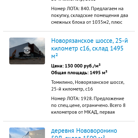
Номер ЛОТА: 840. Предлагаем на
покупку, складские помещения два
смежных блока от 1035м2, плюс
АБК по 380м2. Отличная
транспортная доступность, всего 6
Новорязанское шоссе, 25-й
км от МКАД. От метро Котельники
километр с16, склад 1495
12 минут. Характеристики: Высота
м²
потолка 12 м (рабочая) Шаг колонн
18х24 Ворота на уровне 1,2 м (2
Цена:
130 000 руб./м²
шт.) Пол бетон-ан...
Общая площадь: 1495 м²
Томилино, Новорязанское шоссе,
25-й километр, с16
Номер ЛОТА: 1928. Предложение
по спец.цене, ограничено. Всего 8
километров от МКАД, первая
линия Новорязанского шоссе.
Рядом остановка общественного
деревня Нововоронино
транспорта, метро Котельники