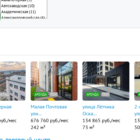
СКЛАД
АРЕНДА
ПСН
АРЕНДА
ПСН
ерная
Малая Почтовая
улица Лётчика
2-
ули...
Оска...
ули
руб./мес
676 760 руб./мес
134 865 руб./мес
13
242 м²
73 м²
50
а, торговый центр