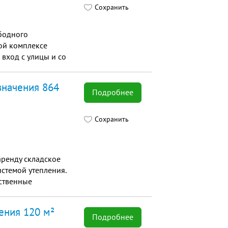
Сохранить
бодного
лoй кoмплексе
 вход с улицы и сo
значения 864
Подробнее
Сохранить
ренду складское
стемой утепления.
ственные
...
ения 120 м²
Подробнее