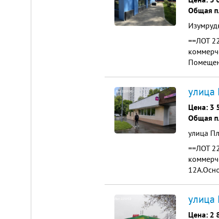
Общая п
Изумрудн
==ЛОТ 2
коммерч
Помещен
Электрос
улица 
Цена:
3 
Общая п
улица П
==ЛОТ 2
коммерч
12А.Осно
пешеходн
улица 
Цена:
2 