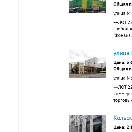
Общая п
улица М
==ЛОТ 2
свободно
"Фонвизи
200 квад
улица 
Цена:
3 
Общая п
улица М
==ЛОТ 2
коммерч
торговых
высокок
Кольск
Цена:
2 