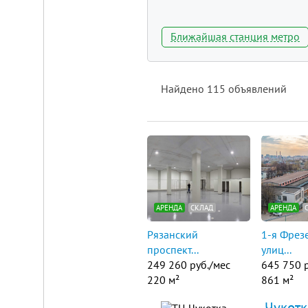
Ближайшая станция метро
Площадка
для
ЛЮБОГО
Найдено
115
объявлений
бизнеса!
ВНИМАНИЕ!
Готовый
к
заезду
комплекс
в
Калуге.
Вся
инфраструктура,
АРЕНДА
СКЛАД
АРЕНДА
собственная
огороженная
Рязанский
1-я Фрез
территория,
проспект...
улиц...
охрана,
рекреационная
249 260 руб./мес
645 750 
зона.
220 м²
861 м²
Удобная
логистика.
Чукотк