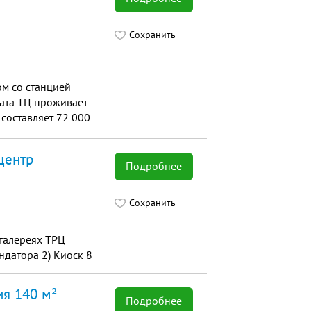
Сохранить
ом со станцией
вата ТЦ проживает
 составляет 72 000
го торгового центра
ой 3-х этажный
центр
 60 арендаторов.
Подробнее
Сохранить
 галереях ТРЦ
ндатора 2) Киоск 8
ия 140 м²
Подробнее