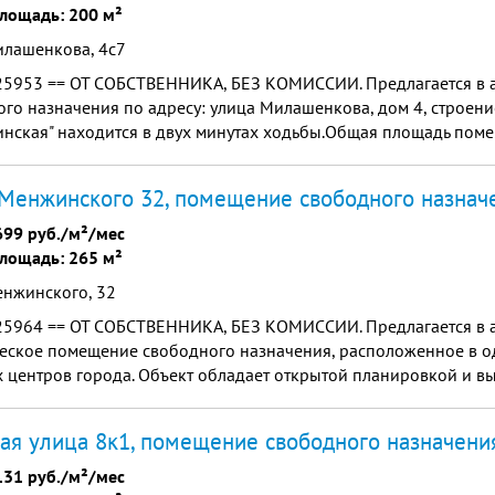
лощадь: 200 м²
илашенкова, 4с7
25953 == ОТ СОБСТВЕННИКА, БЕЗ КОМИССИИ. Предлагается в 
го назначения по адресу: улица Милашенкова, дом 4, строени
нская" находится в двух минутах ходьбы.Общая площадь поме
ратных метров. В непосредственной близости от объекта ...
Менжинского 32, помещение свободного назнач
699 руб./м²/мес
лощадь: 265 м²
енжинского, 32
25964 == ОТ СОБСТВЕННИКА, БЕЗ КОМИССИИ. Предлагается в 
еское помещение свободного назначения, расположенное в о
 центров города. Объект обладает открытой планировкой и в
ачественным ремонтом.
ая улица 8к1, помещение свободного назначени
131 руб./м²/мес