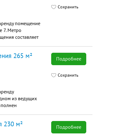
Сохранить
аренду помещение
е 7. Метро
щения составляет
ения 265 м²
Подробнее
Сохранить
аренду
дном из ведущих
ыполнен
я 230 м²
Подробнее