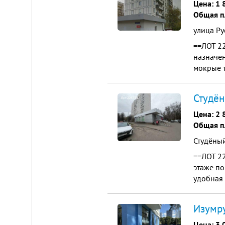
Цена:
1 
Общая п
улица Ру
==ЛОТ 2
назначен
мокрые т
Яндекс е
Студён
Цена:
2 
Общая п
Студёный
==ЛОТ 2
этаже по
удобная 
а также 
Изумру
Цена:
3 