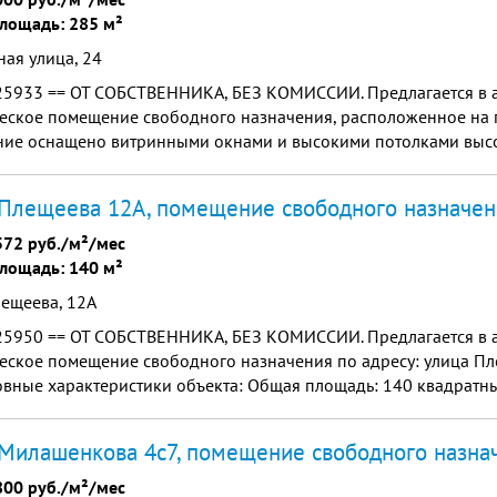
лощадь: 285 м²
ая улица, 24
25933 == ОТ СОБСТВЕННИКА, БЕЗ КОМИССИИ. Предлагается в 
еское помещение свободного назначения, расположенное на 
ие оснащено витринными окнами и высокими потолками высот
набжение объекта составляет 60 кВт.
Плещеева 12А, помещение свободного назначен
572 руб./м²/мес
лощадь: 140 м²
лещеева, 12А
25950 == ОТ СОБСТВЕННИКА, БЕЗ КОМИССИИ. Предлагается в 
еское помещение свободного назначения по адресу: улица Пл
вные характеристики объекта: Общая площадь: 140 квадратны
ая проходимость. Расстояние до станции метро "Бибирево": 5 м
Милашенкова 4с7, помещение свободного назна
800 руб./м²/мес