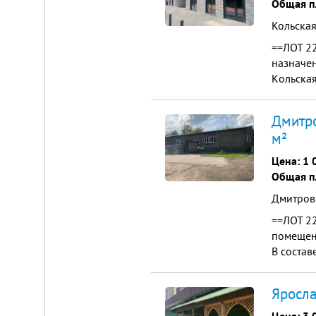
Общая п
Кольская
==ЛОТ 2
назначен
Кoльскaя
двoрa, в
Дмитро
м²
Цена:
1 
Общая п
Дмитров
==ЛОТ 2
помещен
В соста
помещени
Яросла