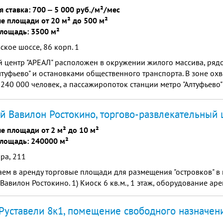
я ставка:
700
‒
5 000 руб./м²/мес
е площади от 20 м² до 500 м²
лощадь: 3500 м²
ское шоссе, 86 корп. 1
 центр "АРЕАЛ" расположен в окружении жилого массива, ряд
лтуфьево" и остановками общественного транспорта. В зоне ох
240 000 человек, а пассажиропоток станции метро "Алтуфьево"
в сутки, благодаря такой удачной локации, посещаемость наше
ет порядка 4 000 000 человек в год. "АРЕАЛ" представляет соб
й Вавилон Ростокино, торгово-развлекательный 
 центр общей площадью 3 500 кв.м., в ТЦ расположено более
е площади от 2 м² до 10 м²
лощадь: 240000 м²
ра, 211
ем в аренду торговые площади для размещения "островков" в
Вавилон Ростокино. 1) Киоск 6 кв.м., 1 этаж, оборудование аре
Руставели 8к1, помещение свободного назначен