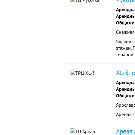
Арендна
Арендны
Общая п
Снежная
Является
Складской
этажей.
комплекс
товаров 
2200
парфюме
м²
XL-3, 
Продам
современный
Арендна
многофункциональный
Арендны
производственно-
складской
Общая п
комплекс
2200
Ярославс
м²,
земля
Аренда 
в
собственности.
20
Ареал 
км