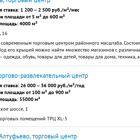
я ставка:
1 200
‒
2 500 руб./м²/мес
е площади от 5 м² до 600 м²
лощадь: 4000 м²
, 16
 современным торговым центром районного масштаба. Состоит
 Под его крышей можно найти множество магазинов с различн
– одежда, обувь, товары для детей, товары для дома, техника, 
рия и множество другого товара.
торгово-развлекательный центр
я ставка:
26 000
‒
36 000 руб./м²/год
е площади от 100 м² до 900 м²
лощадь: 55000 м²
кое шоссе, 1
торговых помещений ТРЦ XL-3
Алтуфьево, торговый центр