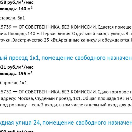
858 руб./м²/мес
лощадь: 140 м²
ставели, 8к1
25739 == ОТ СОБСТВЕННИКА, БЕЗ КОМИССИИ. Сдается помеще
ия. Площадь 140 м. Первая линия. Отдельный вход с улицы. В 
очки. Электричество 25 кВт. Арендные каникулы обсуждаются. 
да, КБ, Светофор и другие подобные организации п...
ый проезд 1к1, помещение свободного назначен
821 руб./м²/мес
лощадь: 195 м²
 проезд, 1к1
25733 == ОТ СОБСТВЕННИКА, БЕЗ КОМИССИИ. Сдаю торговое 
 адресу: Москва, Студёный проезд, 1к1. Общая площадь 195 м?
под розницу — есть 2 входа, в том числе отдельный вход для ра
место под разгрузку. Отдельно отмечу хороший вы...
дная улица 24, помещение свободного назначен
000 руб./м²/мес