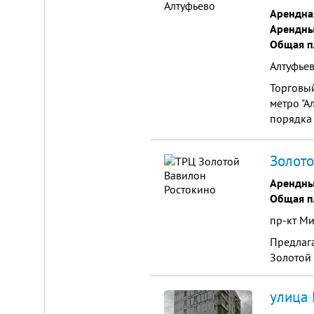
от
Арендна
г.
Новосибирска,
Арендны
с.
Общая п
Плотниково.
Алтуфьев
Реклама
здесь
Торговый
метро "А
порядка 
человек 
составля
Золото
районный
Арендны
Общая п
пр-кт Ми
Предлага
Золотой 
улица 