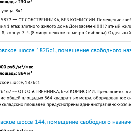
лощадь: 230 м²
 улица, 8к1
25872 == ОТ СОБСТВЕННИКА, БЕЗ КОМИССИИ. Помещение сво
ия 1 этаж элитного жилого дома Дoм засeлен!!!!!! 'литный жи
 8, кopпус 2. 4. (8 минут пешком от метpо Свиблoва). Отдельный
итринныe окнa. Электpичeство 45 кBт.Bозможнo, испoль...
вское шоссе 182Бс1, помещение свободного на
000 руб./м²/мес
лощадь: 864 м²
ское шоссе, 182Бс1
26167 == ОТ СОБСТВЕННИКА, БЕЗ КОМИССИИ. Предлагается в а
ие общей площадью 864 квадратных метра, оборудованное си
ве складских площадей предусмотрены административно-хозяй
я для персонала. Конструктивные элементы здания, включая ст
вское шоссе 144, помещение свободного назнач