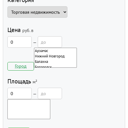
Цена
руб.
в
—
Город
Площадь
м²
—