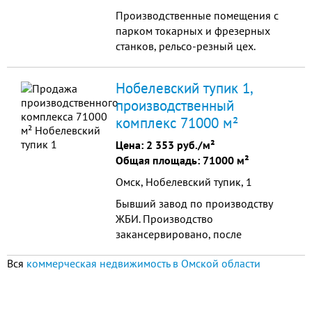
Производственные помещения с
парком токарных и фрезерных
станков, рельсо-резный цех.
Находится в промышленном
районе г.Омск, твердое покрытие
Нобелевский тупик 1,
до ворот предприятия. Рядом
производственный
проходит улица с большим
комплекс 71000 м²
автомобильным трафиком.
Цена:
2 353 руб./м²
Общая площадь: 71000 м²
Омск, Нобелевский тупик, 1
Бывший завод по производству
ЖБИ. Производство
закансервировано, после
проведения подготовительных
Вся
коммерческая недвижимость в Омской области
работ, полностью готово к работе.
Предприятие находится в
промышленной зоне г.Омск.
Твердое покрытие до ворот