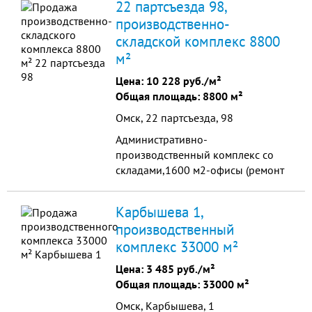
22 партсъезда 98,
площадки; Собственная котельная;
производственно-
водопровод; канализация; оптика;
складской комплекс 8800
100% сдана в аренду.
Долгосрочные договора аренды.
м²
Стабильный доход. Торг.
Цена:
10 228 руб./м²
Общая площадь: 8800 м²
Омск, 22 партсъезда, 98
Административно-
производственный комплекс со
складами,1600 м2-офисы (ремонт
стандартный), 3900 м2
производствен.помещения в
Карбышева 1,
одном здании, 3 отапливаемых
производственный
склада,ангар. Охрана КПП,
комплекс 33000 м²
видеонаблюдение, парковка, все
коммуникации.
Цена:
3 485 руб./м²
Общая площадь: 33000 м²
Омск, Карбышева, 1