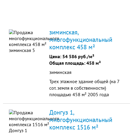
зиминская,
многофункциональный
комплекс 458 м²
Цена:
54 586 руб./м²
Общая площадь: 458 м²
зиминская
Трех этажное здание общей (на 7
сот. земля в собственности)
площадью 458 м² 2005 года
постройки из керамзитобетона,
облицованного красным
Донгуз 1,
керамическим кирпичом.
многофункциональный
комплекс 1516 м²