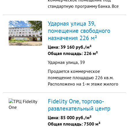
стандартную программу банка. Все
расчеты будут произведены во
время осмотра. В настоящее время
Ударная улица 39,
помещение предлагается к
помещение свободного
продаже с действующим
назначения 226 м²
долгосрочным арендатором.
Коммерческое помещение №6
Цена:
39 160 руб./м²
расположено на первой линии и
Общая площадь: 226 м²
имеет возможность...
Ударная улица, 39
Продается коммерческое
помещение площадью 226 кв.м.
Расположено на 1-м этаже жилого
дома, 1-я линия. Все коммуникации
централизованные. Отдельный
Fidelity One, торгово-
вход. Развитой район: рядом
развлекательный центр
несколько средних, специальных и
высших учебных заведений, жилых
Цена:
85 000 руб./м²
домов, общественных зданий, что
Общая площадь: 7500 м²
обеспечивает высокий трафик. ...