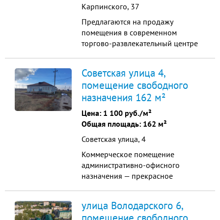
Карпинского, 37
Предлагаются на продажу
помещения в современном
торгово-развлекательный центре
"Fidelity One" на 1й линии ул.
Карпинского, одной из самых
Советская улица 4,
оживленных центральных улиц г.
помещение свободного
Пензы. Оживленный пешеходный
назначения 162 м²
и автомобильный трафик.
Цена:
1 100 руб./м²
Общая площадь: 162 м²
Советская улица, 4
Коммерческое помещение
административно-офисного
назначения — прекрасное
решение для предпринимателей,
которые ищут удобное,
улица Володарского 6,
просторное и отлично
помещение свободного
расположенное место для своего