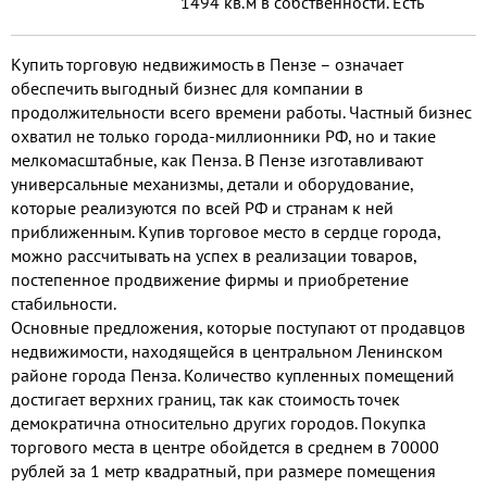
1494 кв.м в собственности. Есть
подвал. Площадь земельного
участка 1745 кв.м. (аренда до 2056
Купить торговую недвижимость в Пензе – означает
года) На данный момент все
обеспечить выгодный бизнес для компании в
помещения сданы в аренду и
продолжительности всего времени работы. Частный бизнес
приносят постоянный доход.
охватил не только города-миллионники РФ, но и такие
мелкомасштабные, как Пенза. В Пензе изготавливают
универсальные механизмы, детали и оборудование,
которые реализуются по всей РФ и странам к ней
приближенным. Купив торговое место в сердце города,
можно рассчитывать на успех в реализации товаров,
постепенное продвижение фирмы и приобретение
стабильности.
Основные предложения, которые поступают от продавцов
недвижимости, находящейся в центральном Ленинском
районе города Пенза. Количество купленных помещений
достигает верхних границ, так как стоимость точек
демократична относительно других городов. Покупка
торгового места в центре обойдется в среднем в 70000
рублей за 1 метр квадратный, при размере помещения