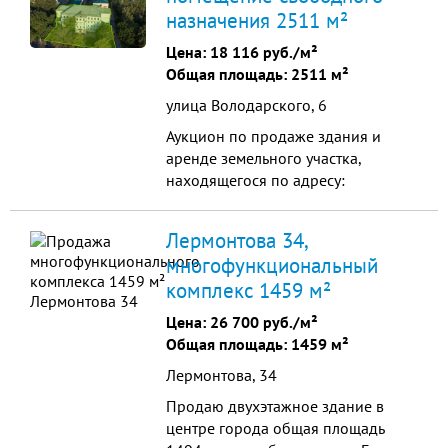
назначения 2511 м²
дела! Удобное местоположение,
развитая инфраструктура и
Цена:
18 116 руб./м²
отличная транспортная
Общая площадь: 2511 м²
доступность. Густонаселенный
улица Володарского, 6
район, высокий т...
Аукцион по продаже здания и
аренде земельного участка,
находящегося по адресу:
(Пензенская обл. , Пенза, ул.
Володарского, д. 6) Общая
Лермонтова 34,
площадь: 0.23 га / 2510.7 м
многофункциональный
Начальная цена: 45 489 000,00
комплекс 1459 м²
Дата окончания приема заявок:
07.09.2026 15: 00: 00 Дата
Цена:
26 700 руб./м²
проведения торгов: 11.09.2026 10:
Общая площадь: 1459 м²
00: 00 Кад...
Лермонтова, 34
Продаю двухэтажное здание в
центре города общая площадь