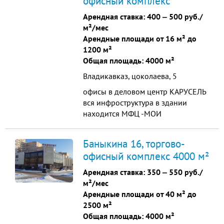
офисный комплекс
приятной обстановке. Наш бизнес-
центр оборудован современными
Арендная ставка:
400
‒
500 руб./
инженерными коммуникациями,
м²/мес
полностью отвечающими
Арендные площади от 16 м² до
требованиями функциональности
1200 м²
и комфорта, на протяжении
Общая площадь: 4000 м²
многих лет является лучшим
Владикавказ, цоколаева, 5
соотношением стоимости и
качества оказываемых услуг.
офисы в деловом центр КАРУСЕЛЬ
вся инфроструктура в здании
находится МФЦ -МОИ
ДОКУМЕНТЫ -осталось 4 офиса
Баныкина 16, торгово-
офисный комплекс 4000 м²
Арендная ставка:
350
‒
550 руб./
м²/мес
Арендные площади от 40 м² до
2500 м²
Общая площадь: 4000 м²