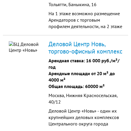
Тольятти, Баныкина, 16
На 1 этаже возможно размещение
Арендаторов с торговым
профилем деятельности, на 2 этаже
возможно размещение
Арендаторов с торговым
Деловой Центр Новь,
профилем деятельности или Call-
торгово-офисный комплекс
центра (в формате open-space). На
3 этаже размещаются офисы
Арендная ставка:
16 000 руб./м²/
год
Арендные площади от 20 м² до
4000 м²
Общая площадь: 60000 м²
Москва, Нижняя Красносельская,
40/12
Деловой Центр «Новь» - один их
крупнейших деловых комплексов
Центрального округа города
Москвы, находящийся в шаговой