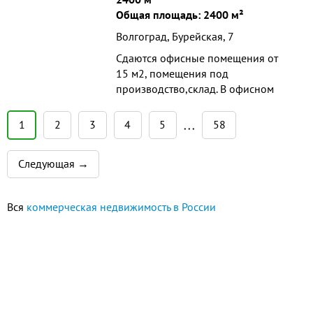
Общая площадь: 2400 м²
Волгоград, Бурейская, 7
Сдаются офисные помещения от
15 м2, помещения под
производство,склад. В офисном
здании евро
ремонт,кафе,круглосуточное
1
2
3
4
5
58
• • •
видеонаблюдение,охрана,парковка.
Следующая →
Вся
коммерческая недвижимость в России