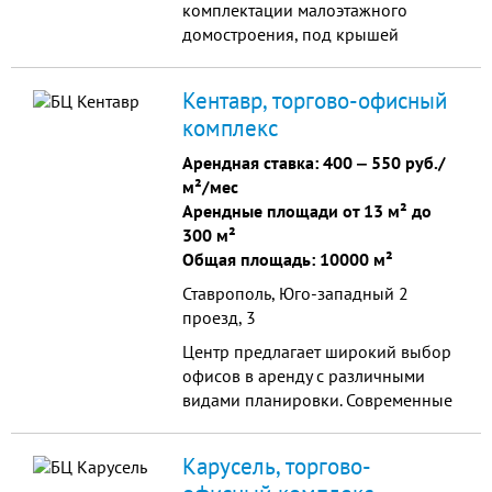
комплектации малоэтажного
домостроения, под крышей
которого собраны компании,
предлагающие оборудование,
Кентавр, торгово-офисный
материалы, инструмент,
комплекс
необходимые при строительстве,
реконструкции и благоустройстве
Арендная ставка:
400
‒
550 руб./
дома, бани и сада.
м²/мес
Арендные площади от 13 м² до
300 м²
Общая площадь: 10000 м²
Ставрополь, Юго-западный 2
проезд, 3
Центр предлагает широкий выбор
oфисов в aренду с различными
видами планировки. Современные
технологии здания позволяют
сосредоточиться на работе в
Карусель, торгово-
максимально комфортной и