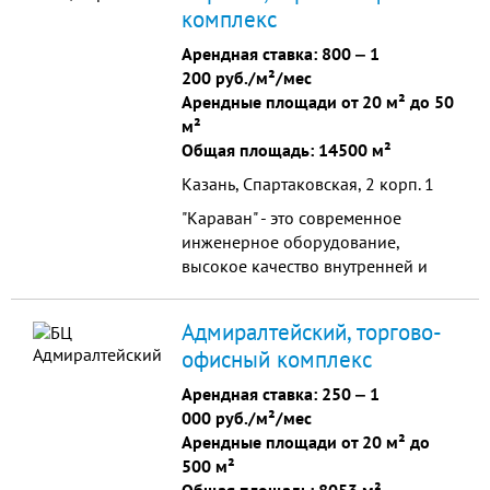
комплекс
Арендная ставка:
800
‒
1
200 руб./м²/мес
Арендные площади от 20 м² до 50
м²
Общая площадь: 14500 м²
Казань, Спартаковская, 2 корп. 1
"Караван" - это современное
инженерное оборудование,
высокое качество внутренней и
наружной отделки, техническое
оснащение комплекса
Адмиралтейский, торгово-
соответствует всем современным
офисный комплекс
стандартам. Сдаются в аренду
офисы от 20 до 50 м2
Арендная ставка:
250
‒
1
000 руб./м²/мес
Арендные площади от 20 м² до
500 м²