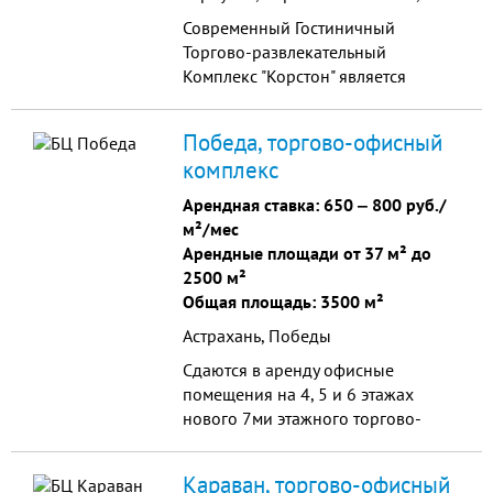
Современный Гостиничный
Торгово-развлекательный
Комплекс "Корстон" является
центральным объектом
многофункциональной
Победа, торгово-офисный
коммерческой недвижимости в г.
комплекс
Серпухове и Южном Подмосковье.
Арендная ставка:
650
‒
800 руб./
м²/мес
Арендные площади от 37 м² до
2500 м²
Общая площадь: 3500 м²
Астрахань, Победы
Сдаются в аренду офисные
помещения на 4, 5 и 6 этажах
нового 7ми этажного торгово-
офисного центра «Победа».
Караван, торгово-офисный