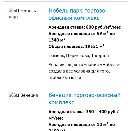
доступности от метро Бауманская и
Нобель парк, торгово-
Красносельская
офисный комплекс
Арендная ставка:
800 руб./м²/мес
Арендные площади от 59 м² до
1340 м²
Общая площадь: 19551 м²
Тюмень, Пермякова, 1 корп. 5
Управляющая компания «Нобель»
создала все условия для того,
чтобы вы могли
сконцентрироваться на своем
бизнесе. В цокольном этаже
Венеция, торгово-офисный
бизнес–центра «Нобель парк»
комплекс
расположен паркинг на 40
машино/мест.
Арендная ставка:
350
‒
400 руб./
м²/мес
Арендные площади от 10 м² до
2400 м²