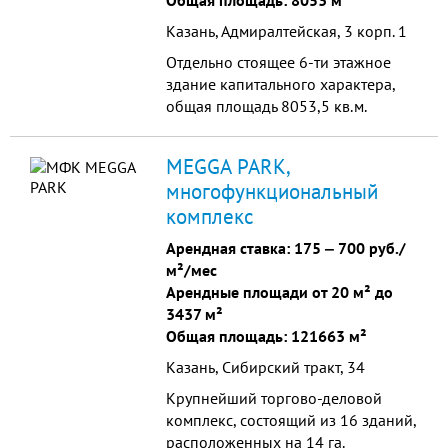
Общая площадь: 8053 м²
Казань, Адмиралтейская, 3 корп. 1
Отдельно стоящее 6-ти этажное
здание капитального характера,
общая площадь 8053,5 кв.м.
Примыкает здание собственной
котельной 320,3 кв.м. Общая
MEGGA PARK,
площадь земепьного участка - 5915
многофункциональный
кв.м.
комплекс
Арендная ставка:
175
‒
700 руб./
м²/мес
Арендные площади от 20 м² до
3437 м²
Общая площадь: 121663 м²
Казань, Сибирский тракт, 34
Крупнейший торгово-деловой
комплекс, состоящий из 16 зданий,
расположенных на 14 га.