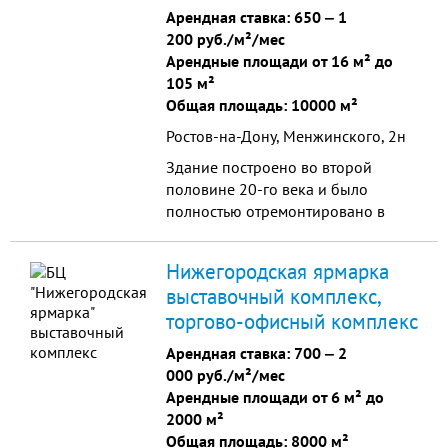
сауна, много арендаторов.
Арендная ставка:
650
‒
1
Хорошая
200 руб./м²/мес
проходимость.Поблизости школы,
Арендные площади от 16 м² до
спортивные учреждения, много
105 м²
жилых домов, выходы к дорогам.
Общая площадь: 10000 м²
Ростов-на-Дону, Менжинского, 2н
Здание построено во второй
половине 20-го века и было
полностью отремонтировано в
2007 году. Арендаторами являются
как российские, так и зарубежные
Нижегородская ярмарка
компании.
выставочный комплекс,
торгово-офисный комплекс
Арендная ставка:
700
‒
2
000 руб./м²/мес
Арендные площади от 6 м² до
2000 м²
Общая площадь: 8000 м²