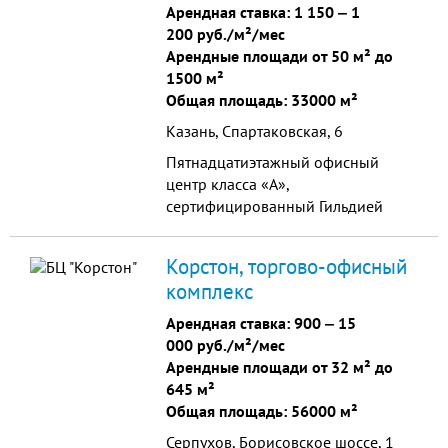
Арендная ставка:
1 150
‒
1
200 руб./м²/мес
Арендные площади от 50 м² до
1500 м²
Общая площадь: 33000 м²
Казань, Спартаковская, 6
Пятнадцатиэтажный офисный
центр класса «А»,
сертифицированный Гильдией
Управляющих Девелоперов России
и СНГ. Является единственным в
Корстон, торгово-офисный
городе Торговым Центром
комплекс
формата «Лакшери».
Арендная ставка:
900
‒
15
000 руб./м²/мес
Арендные площади от 32 м² до
645 м²
Общая площадь: 56000 м²
Серпухов, Борисовское шоссе, 1