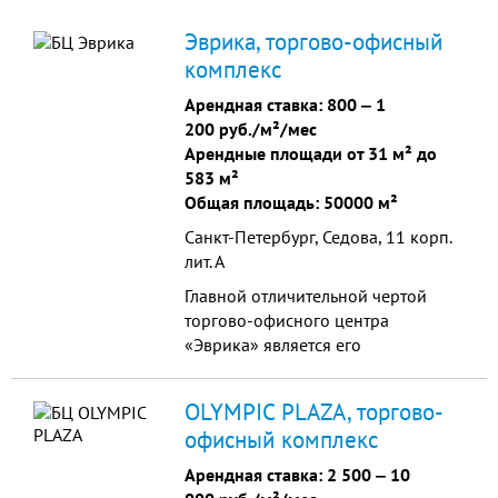
Эврика, торгово-офисный
комплекс
Арендная ставка:
800
‒
1
200 руб./м²/мес
Арендные площади от 31 м² до
583 м²
Общая площадь: 50000 м²
Санкт-Петербург, Седова, 11 корп.
лит. А
Главной отличительной чертой
торгово-офисного центра
«Эврика» является его
многофункциональность: на семи
верхних этажах находятся
OLYMPIC PLAZA, торгово-
офисные помещения, на трёх
офисный комплекс
нижних этажах - торговая зона,
фитнес-центр, салон красоты,
Арендная ставка:
2 500
‒
10
заведения общественного питания