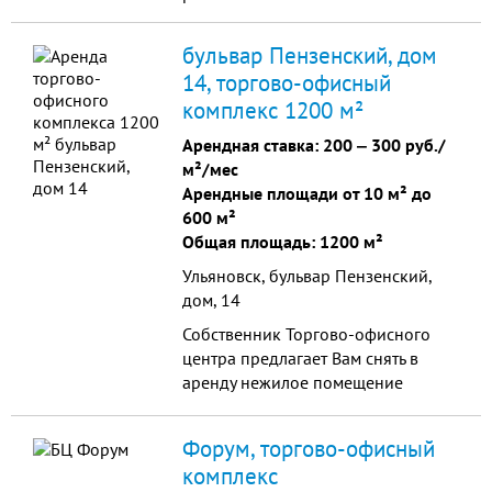
бульвар Пензенский, дом
14, торгово-офисный
комплекс 1200 м²
Арендная ставка:
200
‒
300 руб./
м²/мес
Арендные площади от 10 м² до
600 м²
Общая площадь: 1200 м²
Ульяновск, бульвар Пензенский,
дом, 14
Собственник Торгово-офисного
центра предлагает Вам снять в
аренду нежилое помещение
(свободного назначения). В
помещении имеются все
Форум, торгово-офисный
коммуникации. В здании имеется
комплекс
магазин «Магнит», мини-отель,