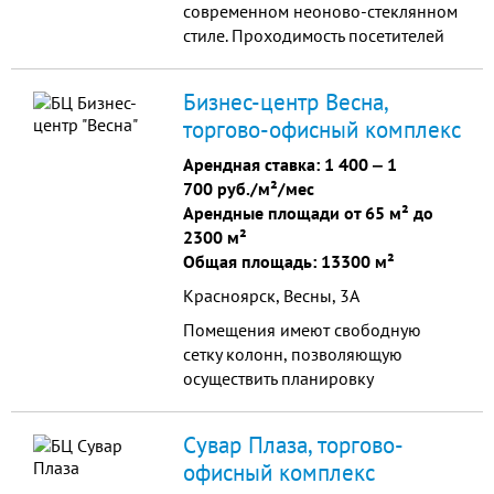
современном неоново-стеклянном
стиле. Проходимость посетителей
достаточно высокая благодаря
сочетанию торговых площадей на
Бизнес-центр Весна,
первых этажах и офисный
торгово-офисный комплекс
помещений, находящихся выше.
Арендная ставка:
1 400
‒
1
700 руб./м²/мес
Арендные площади от 65 м² до
2300 м²
Общая площадь: 13300 м²
Красноярск, Весны, 3А
Помещения имеют свободную
сетку колонн, позволяющую
осуществить планировку
помещений с учетом пожеланий
арендатора.
Сувар Плаза, торгово-
офисный комплекс