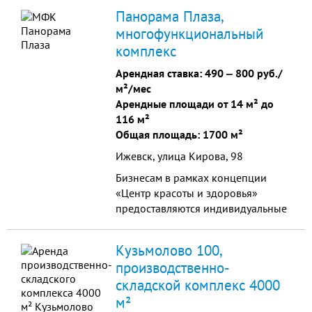
в арендную ставку: отопление,
Панорама Плаза,
места общего пользования.
многофункциональный
Электроэнергия, вода
комплекс
оплачиваются по счетчику.
Предоставляется юридический
Арендная ставка:
490
‒
800 руб./
адрес. Высота потолков до 8 м.,
м²/мес
пол с безпылевым п...
Арендные площади от 14 м² до
116 м²
Общая площадь: 1700 м²
Ижевск, улица Кирова, 98
Бизнесам в рамках концепции
«Центр красоты и здоровья»
предоставляются индивидуальные
скидки. Общая площадь
помещений: более 1700 кв.м.
Кузьмолово 100,
Помещения от 14 до 115 кв.м. с
производственно-
возможностью объединения. -
складской комплекс 4000
Высота потолков: 2,7 - 4,12 м -
Предчистовая отделка помещений
м²