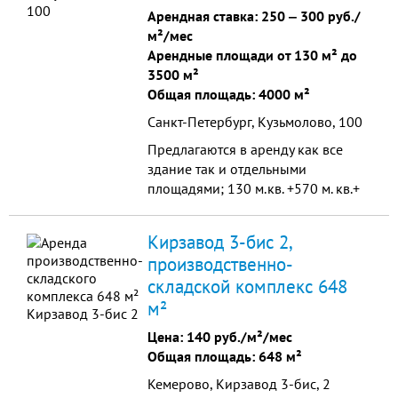
- Дизайнерская отделка
Арендная ставка:
250
‒
300 руб./
центрального холла
м²/мес
Арендные площади от 130 м² до
3500 м²
Общая площадь: 4000 м²
Санкт-Петербург, Кузьмолово, 100
Предлагаются в аренду как все
здание так и отдельными
площадями; 130 м.кв. +570 м. кв.+
1800 м.кв. +270 м.кв. +800 кв.м.
Имеются офисные помещения,
Кирзавод 3-бис 2,
помещения для персонала, раздев
производственно-
складской комплекс 648
м²
Цена:
140 руб./м²/мес
Общая площадь: 648 м²
Кемерово, Кирзавод 3-бис, 2