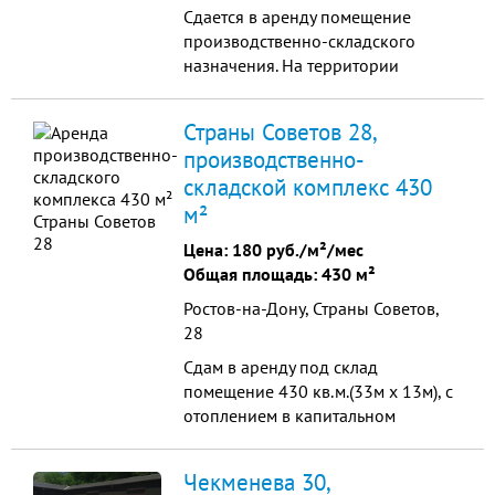
Сдается в аренду помещение
производственно-складского
назначения. На территории
организована круглосуточная
охрана. На склад проведено
Страны Советов 28,
отопление, электричество. Высота
производственно-
ворот 3.5м, ширина 4. Цена: 180 за
складской комплекс 430
1 квадратный метр. При аренде на
длительный срок - скидки.
м²
Цена:
180 руб./м²/мес
Общая площадь: 430 м²
Ростов-на-Дону, Страны Советов,
28
Сдам в аренду под склад
помещение 430 кв.м.(33м х 13м), с
отоплением в капитальном
кирпичном здании на 2-м этаже с
мачтовым подьемником до
Чекменева 30,
1000кг., нагрузка на пол 700кг/