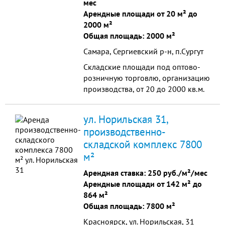
мес
Арендные площади от 20 м² до
2000 м²
Общая площадь: 2000 м²
Самара, Сергиевский р-н, п.Сургут
Cкладские площади под оптово-
розничную торговлю, организацию
производства, от 20 до 2000 кв.м.
Расположены в 100 км от г. Самара,
центр северной части области,
ул. Норильская 31,
Сергиевский р-н, направление
производственно-
транспортного потока на Татарию,
складской комплекс 7800
Башкирию.
м²
Арендная ставка:
250 руб./м²/мес
Арендные площади от 142 м² до
864 м²
Общая площадь: 7800 м²
Красноярск, ул. Норильская, 31