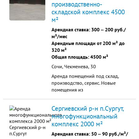
производственно-
кв.м.,
складской комплекс 4500
м²
Арендная ставка:
300
‒
200 руб./
м²/мес
Арендные площади от 200 м² до
320 м²
Общая площадь: 4500 м²
Сочи, Чекменева, 30
Аренда помещений под склад,
производство, сервис. Новые
помещения из
металлоконструкций высотой 6
метров с ровным бетонным полом,
Сергиевский р-н п.Сургут,
отдельный въезд в каждую секцию
многофункциональный
...
комплекс 2000 м²
Арендная ставка:
50
‒
90 руб./м²/