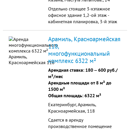
Отдельно стоящее 3-хэтажное
офисное здание 1,2-ой этаж -
кабинетная планировка, 3-й этаж
(мансардный) -свободной
планировки, небольшие складские
Арамиль, Красноармейская
помещения, комната приема пищи,
118,
сауна с бассейном, теплый гараж,
многофункциональный
ухоженный двор с декоративными
насаждениями и беседкой для
комплекс 6322 м²
барбекю; земельный участок 993
Арендная ставка:
180
‒
600 руб./
кв.м. в с...
м²/мес
Арендные площади от 8 м² до
1500 м²
Общая площадь: 6322 м²
Екатеринбург, Арамиль,
Красноармейская, 118
Сдается в аренду
производственное помещение