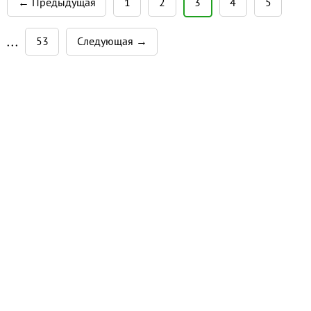
← Предыдущая
1
2
3
4
5
53
Следующая →
• • •