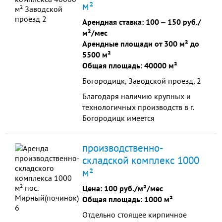
м²
Арендная ставка:
100
‒
150 руб./
м²/мес
Арендные площади от 300 м² до
5500 м²
Общая площадь: 40000 м²
Богородицк, Заводской проезд, 2
Благодаря наличию крупных и
технологичных производств в г.
Богородицк имеется
подготовленный кадровый
потенциал и поддержка со
производственно-
стороны администрации района.
складской комплекс 1000
Разумная ценовая политика,
м²
невысокие тарифы,
подготовленные
Цена:
100 руб./м²/мес
производственные помещения,
Общая площадь: 1000 м²
наличие кадрового резерва,
Отдельно стоящее кирпичное
удобное логистическое распо...