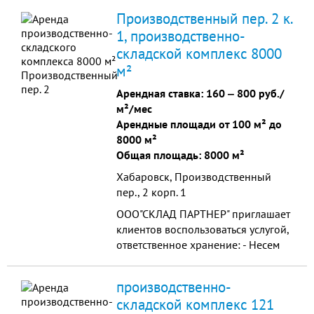
руб. за 1 кв.м. + электроэнергия;
Производственный пер. 2 к.
склад под охлажде
1, производственно-
складской комплекс 8000
м²
Арендная ставка:
160
‒
800 руб./
м²/мес
Арендные площади от 100 м² до
8000 м²
Общая площадь: 8000 м²
Хабаровск, Производственный
пер., 2 корп. 1
ООО"СКЛАД ПАРТНЕР" приглашает
клиентов воспользоваться услугой,
ответственное хранение: - Несем
полную материальную
ответственность за Ваше
производственно-
имущество, переда
складской комплекс 121