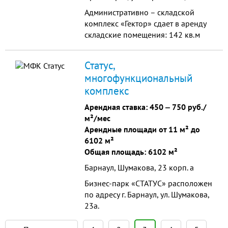
Административно – складской
комплекс «Гектор» сдает в аренду
складские помещения: 142 кв.м
341 кв.м 430 кв.м 432 кв.м 864
кв.м Преимущества комплекса: •
Статус,
Удобные подъездные пути
многофункциональный
(асфальт, крупные транспортные
комплекс
артерии, черта города, вблизи
аэропорта) • Территория
Арендная ставка:
450
‒
750 руб./
огорожена, охрана •
м²/мес
Централизованное тепло-водо-
Арендные площади от 11 м² до
снабжение (в стоимость аренды не
6102 м²
входит).
Общая площадь: 6102 м²
Барнаул, Шумакова, 23 корп. а
Бизнес-парк «СТАТУС» расположен
по адресу г. Барнаул, ул. Шумакова,
23а.