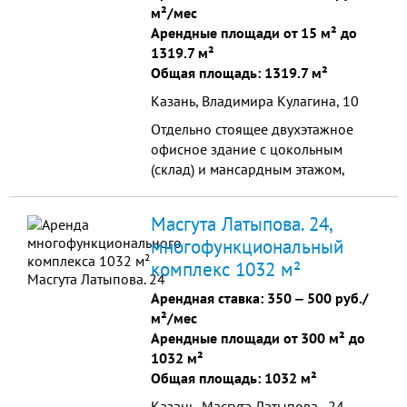
м²/мес
Арендные площади от 15 м² до
1319.7 м²
Общая площадь: 1319.7 м²
Казань, Владимира Кулагина, 10
Отдельно стоящее двухэтажное
офисное здание с цокольным
(склад) и мансардным этажом,
общей площадью 1319, 7 кв.м.
Удобное месторасположение на 1
Масгута Латыпова. 24,
линии, вблизи центра г
многофункциональный
комплекс 1032 м²
Арендная ставка:
350
‒
500 руб./
м²/мес
Арендные площади от 300 м² до
1032 м²
Общая площадь: 1032 м²
Казань, Масгута Латыпова., 24