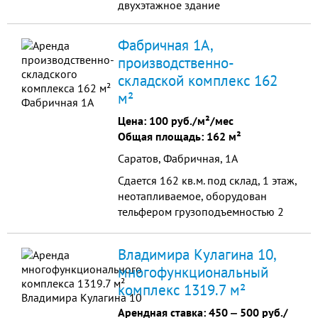
двухэтажное здание
Фабричная 1А,
производственно-
складской комплекс 162
м²
Цена:
100 руб./м²/мес
Общая площадь: 162 м²
Саратов, Фабричная, 1А
Cдается 162 кв.м. под склад, 1 этаж,
неотапливаемое, оборудован
тельфером грузоподъемностью 2
тонны, высокие потолки, ровные
полы, круглосуточный доступ,
Владимира Кулагина 10,
охраняемая территория.
многофункциональный
комплекс 1319.7 м²
Арендная ставка:
450
‒
500 руб./