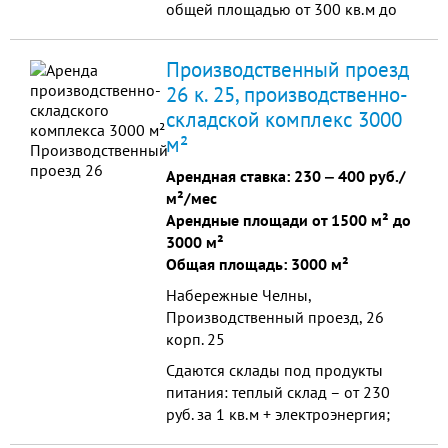
общей площадью от 300 кв.м до
1800 м². Оборудовано кран-
балками грузоподъемностью 3.5 и
Производственный проезд
5 тонн, имеет централизованное
26 к. 25, производственно-
отопление, бытовые помещения,
складской комплекс 3000
душевые. Входная группа
адаптирована под въезд/выезд
м²
автофур. Здание находится под
Арендная ставка:
230
‒
400 руб./
круглосуточной охраной. ...
м²/мес
Арендные площади от 1500 м² до
3000 м²
Общая площадь: 3000 м²
Набережные Челны,
Производственный проезд, 26
корп. 25
Сдаются склады под продукты
питания: теплый склад – от 230
руб. за 1 кв.м + электроэнергия;
холодильник (-18-24С) – от 400