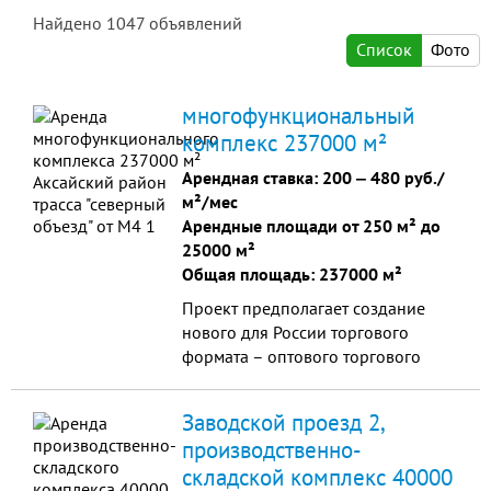
Найдено
1047
объявлений
Список
Фото
многофункциональный
комплекс 237000 м²
Арендная ставка:
200
‒
480 руб./
м²/мес
Арендные площади от 250 м² до
25000 м²
Общая площадь: 237000 м²
Проект предполагает создание
нового для России торгового
формата – оптового торгового
центра, цивилизованной
альтернативы закрывающимся
Заводской проезд 2,
оптово-вещевым рынкам. ...
производственно-
складской комплекс 40000