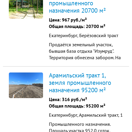
промышленного
строящейся объект возможное
назначения 20700 м²
использование: под производство,
под склад, под логистический
Цена:
967 руб./м²
центр В стоимость входит
Общая площадь: 20700 м²
участок,проект, подключения ...
Екатеринбург, Берёзовский тракт
Продаётся земельный участок,
бывшая база отдыха "Изумруд".
Территория обнесена забором. На
участке имеятся вековой лес,
обработанный, дорожки и
Арамильский тракт 1,
тропинки.До водохранилища
земля промышленного
300м. Разрешённое использование
назначения 95200 м²
земли для размещения домов
отдыха, пансионатов, кемпинга.
Цена:
316 руб./м²
Категория земель, Земли особо
Общая площадь: 95200 м²
охраняемых...
Екатеринбург, Арамильский тракт, 1
Промышленного назначения.
Площадь участка 952.0 соток.