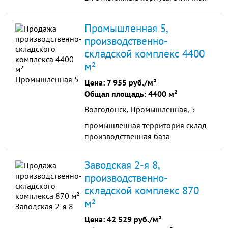
транспортная инфраструктура-
центр города. Площадь=3 449.3 кв.
Промышленная 5,
м +3512,6 кв.м+2015,2 кв. м -
производственно-
рассмотрим продажу 1-2-х лотов.
складской комплекс 4400
Обеспечено коммуникациями-
водоснабжение, канализация,
м²
электроснабжение. Наибольшие
Цена:
7 955 руб./м²
возможности для редевелопмента
Общая площадь: 4400 м²
могут предоставить бывшие
промышленные территории-
Волгодонск, Промышленная, 5
таково мнение экспертов!
промышленная территория склад
производственная база
Заводская 2-я 8,
производственно-
складской комплекс 870
м²
Цена:
42 529 руб./м²