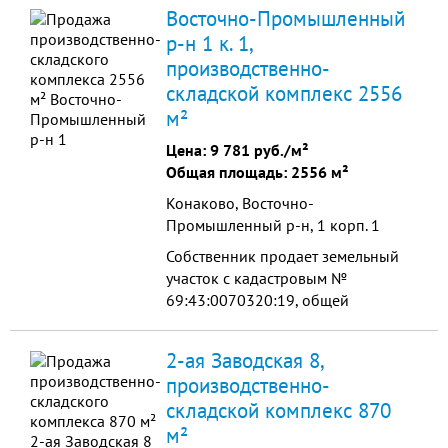
Производственные помещения
Восточно-Промышленный
(Цеха-Склады)-10000м2 3.
р-н 1 к. 1,
Земельный участок в
производственно-
собственности площадью 25 000
м².
складской комплекс 2556
м²
Цена:
9 781 руб./м²
Общая площадь: 2556 м²
Конаково, Восточно-
Промышленный р-н, 1 корп. 1
Собственник продает земельный
участок с кадастровым №
69:43:0070320:19, общей
площадью 14283 кв.м, площадь
застройки – 3945,5 кв.м, категория
2-ая Заводская 8,
земель: земли населенных пунктов,
производственно-
...
складской комплекс 870
м²