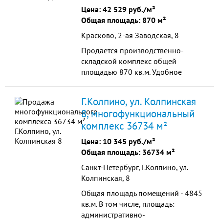
Цена:
42 529 руб./м²
Общая площадь: 870 м²
Красково, 2-ая Заводская, 8
Продается производственно-
складской комплекс общей
площадью 870 кв.м. Удобное
транспортное расположение: 12
км до МКАД, 500 м. от
Г.Колпино, ул. Колпинская
Егорьевского шоссе. Огороженный
8, многофункциональный
Земел...
комплекс 36734 м²
Цена:
10 345 руб./м²
Общая площадь: 36734 м²
Санкт-Петербург, Г.Колпино, ул.
Колпинская, 8
Общая площадь помещений - 4845
кв.м. В том числе, площадь:
административно-