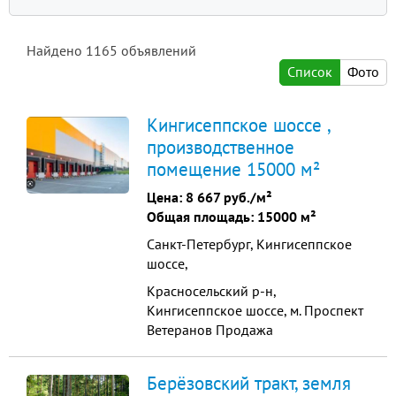
Найдено
1165
объявлений
Список
Фото
Кингисеппское шоссе ,
производственное
помещение 15000 м²
Цена:
8 667 руб./м²
Общая площадь: 15000 м²
Санкт-Петербург, Кингисеппское
шоссе,
Красносельский р-н,
Кингисеппское шоссе, м. Проспект
Ветеранов Продажа
производственно-складского
комплекса 15000 кв м на участке
Берёзовский тракт, земля
земли 2,5 ГА. Продается