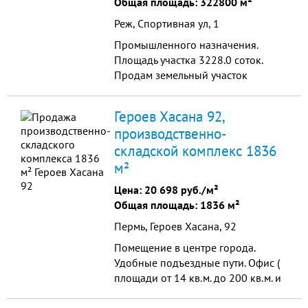
Общая площадь: 322800 м²
Преимущества локации: - Пла...
Реж, Спортивная ул, 1
Промышленного назначения.
Площадь участка 3228.0 соток.
Продам земельный участок
(коммерческого назначения) 32
сотки. Расположен на пересечении
Героев Хасана 92,
улиц Ленина и Спортивная.
производственно-
Коммуникации: - Вода Центральная
складской комплекс 1836
- Канализация Центральная -
Электричество 100 кВт - Газ
м²
подведён По ГПЗУ пятно
Цена:
20 698 руб./м²
застройки без...
Общая площадь: 1836 м²
Пермь, Героев Хасана, 92
Помещение в центре города.
Удобные подъездные пути. Офис (
площади от 14 кв.м. до 200 кв.м. и
более.)