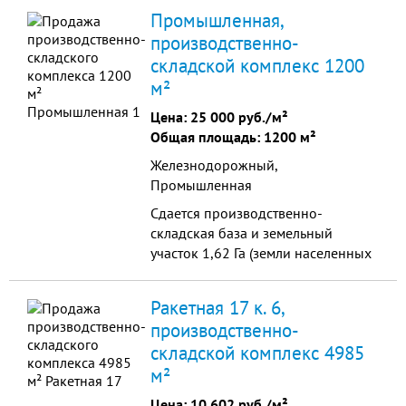
производственно-складских
Промышленная,
помещений + 3 антресольных
производственно-
этажа - офисы +те
складской комплекс 1200
м²
Цена:
25 000 руб./м²
Общая площадь: 1200 м²
Железнодорожный,
Промышленная
Сдается производственно-
складская база и земельный
участок 1,62 Га (земли населенных
пунктов, под строительство и
дальнейшую эксплуатпцию
Ракетная 17 к. 6,
производственно-складской
производственно-
базы).На участке 1 холодный цех
складской комплекс 4985
300 кв.м. и модульный
административно-бытовой корпус
м²
50 кв.м.
Цена:
10 602 руб./м²