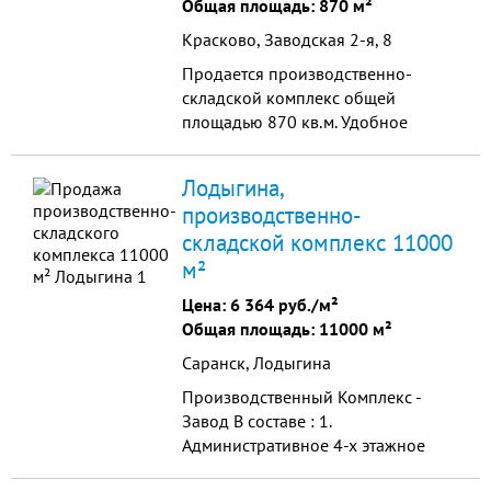
Общая площадь: 870 м²
Красково, Заводская 2-я, 8
Продается производственно-
складской комплекс общей
площадью 870 кв.м. Удобное
транспортное расположение: 12
км до МКАД, 500 м. от
Лодыгина,
Егорьевского шоссе. Огороженный
производственно-
Земел...
складской комплекс 11000
м²
Цена:
6 364 руб./м²
Общая площадь: 11000 м²
Саранск, Лодыгина
Производственный Комплекс -
Завод В составе : 1.
Административное 4-х этажное
здание. 1700 м². 2.