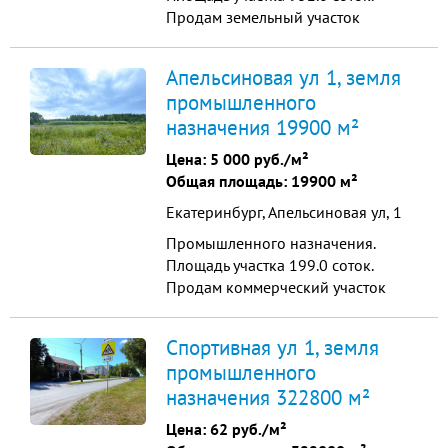
Продам земельный участок
коммерческого назначения на
Арамильском тракте. Территория г.
Апельсиновая ул 1, земля
Екатеринбург (земли населенных
промышленного
пунктов). Отличная транспортная
назначения 19900 м²
доступность. Подходит для любого
вида бизнеса. Участок расположен
Цена:
5 000 руб./м²
в градостроительной зоне Ц-3 ...
Общая площадь: 19900 м²
Екатеринбург, Апельсиновая ул, 1
Промышленного назначения.
Площадь участка 199.0 соток.
Продам коммерческий участок
1,99 га в жилом комплексе
«Совушки», Екатеринбург.
Спортивная ул 1, земля
Кадастровый номер:
промышленного
66:41:0000000:205351. Участок в
назначения 322800 м²
жилом массиве, граничит с лесом -
редкое сочетание природы и
Цена:
62 руб./м²
городской инфраструктуры.