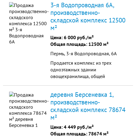
3-я Водопроводная 6А,
производственно-
складской комплекс 12500
м²
Цена:
6 000 руб./м²
Общая площадь: 12500 м²
Пермь, 3-я Водопроводная, 6А
Продается комплекс из трех
одноэтажных здании
овощехранилища, общей
площадью 12500 кв.м. на
земельном участке 3 га., выезд на
деревня Берсеневка 1,
федеральную трассу, микрорайон
производственно-
Медовый. Вся инфраструктура.
складской комплекс 78674
Объекты в собственности.
Адрес:Пермский край,
м²
Кондратово,Водопроводная 6В.
Цена:
4 449 руб./м²
Общая площадь: 78674 м²