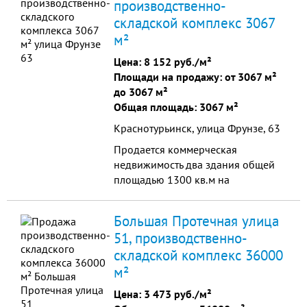
производственно-
автомобильный и ж/д пандус,
складской комплекс 3067
подкрановые пути для 10 т.
кранбалок -открытая
м²
контейнерная площадка, 5500
Цена:
8 152 руб./м²
кв.м. с козловым краном 3...
Площади на продажу: от 3067 м²
до 3067 м²
Общая площадь: 3067 м²
Краснотурьинск, улица Фрунзе, 63
Продается коммерческая
недвижимость два здания общей
площадью 1300 кв.м на
территории общей площадью 3100
кв.м. Имеется площадка для
Большая Протечная улица
парковки перед зданием
51, производственно-
площадью 500 кв.м. В зданиях
складской комплекс 36000
находится: 1. Основное здание,
производственный цех площадью
м²
312 кв.м., мойка автомобилей на 4
Цена:
3 473 руб./м²
поста площадью 200 к...