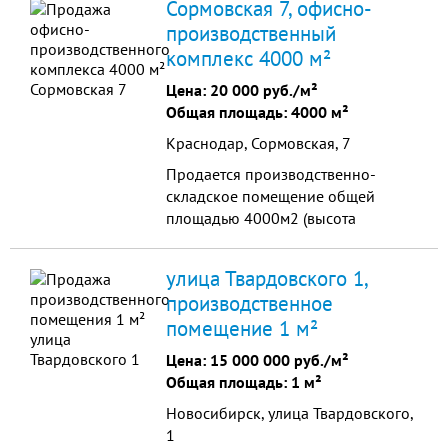
Сормовская 7, офисно-
производственный
комплекс 4000 м²
Цена:
20 000 руб./м²
Общая площадь: 4000 м²
Краснодар, Сормовская, 7
Продается производственно-
складское помещение общей
площадью 4000м2 (высота
потолков 7 метров) Предлагаем к
продаже производственную базу в
улица Твардовского 1,
одном из самых больших б
производственное
помещение 1 м²
Цена:
15 000 000 руб./м²
Общая площадь: 1 м²
Новосибирск, улица Твардовского,
1