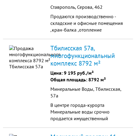
состоянии. На территории
Ставрополь, Серова, 462
производственные цеха с
оборудованием для
Продаются производственно -
работы:кузнечный, столярный,
складские и офисные помещения
помещение для офиса, складские
,кран-балка ,отопление
помещения. . Участок идеально
свое,свет,коммуникации
ровный, расположен в пром. зоне.
,котельная. 35 миллионов.
Тбилисская 57а,
Рассмотрю любые предложения.
многофункциональный
Собственник - юр.лицо. Возможен
комплекс 8792 м²
торг. Срочно!!!!
Цена:
9 195 руб./м²
Общая площадь: 8792 м²
Минеральные Воды, Тбилисская,
57а
В центре города-курорта
Минеральные воды срочно
продается имущественный
комплекс – трехэтажное отдельно
стоящее здание площадью 8 792