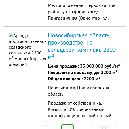
Местоположение: Первомайский
район, ул. Твардовского/
Приграничная (Ориентир - ул.
Твардовского, 1) Вид права:
Получено Постановление Мэрии о
Новосибирская область,
выделении земельного участка и
производственно-
Акт выбора участка, готовится
складской комплекс 2200
договор аренды. Категория земель:
земли населенных пунктов. Объект:
м²
крытый теннисный корт, спортив...
Цена продажи:
33 000 000 руб./м²
Площади на продажу: до 2200 м²
Общая площадь: 2200 м²
Новосибирск, Новосибирская
область
Продажа от собственника.
Комиссия 0%. Современный
многофункциональный теплый
производственно-складской
комплекс расположен в 30 км от