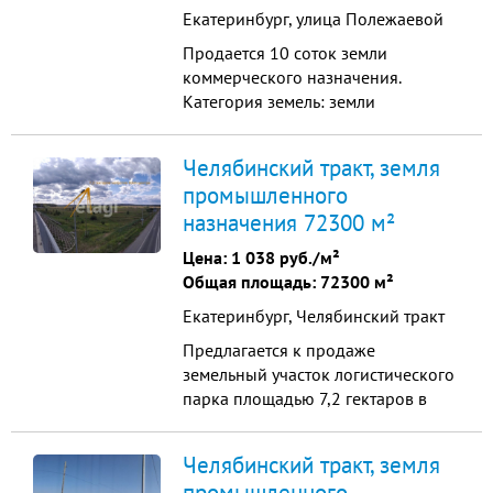
Екатеринбург, улица Полежаевой
Продается 10 соток земли
коммерческого назначения.
Категория земель: земли
населенных пунктов, Вид
разрешенного использования:
Челябинский тракт, земля
Объекты торговли. Разрешено
промышленного
строить здания в целях: жилых,
назначения 72300 м²
социальное обслуживание,
бытовое, здравоохранение,
Цена:
1 038 руб./м²
образование, культура,
Общая площадь: 72300 м²
обслуживание автотранспорта,
Екатеринбург, Челябинский тракт
гараж, спор...
Предлагается к продаже
земельный участок логистического
парка площадью 7,2 гектаров в
бизнес-квартале "Южные ворота"
(общая площадь застройки 30га,
Челябинский тракт, земля
18-й километр федеральной
промышленного