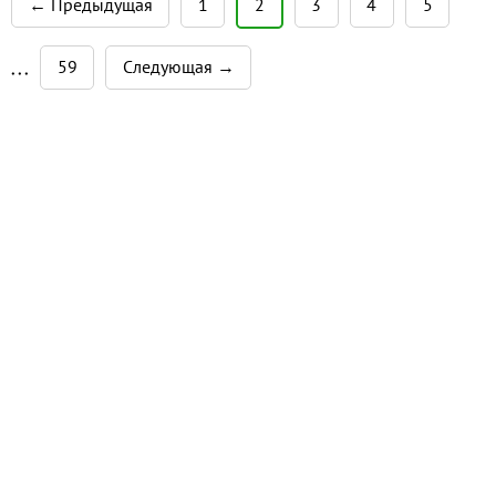
← Предыдущая
1
2
3
4
5
центра г. Новосибирска,
направление Ленинск-Кузнецк,
59
Следующая →
Новосибирский район, село
• • •
Плотниково. Удобный подъезд, от
федеральной трассы 400 м.
Складской комплекс располож...