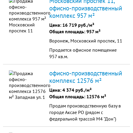
Московский проспек 11,
кв.м., расположенное на
офисно-производственный
земельном участке (собственность)
комплекс 957 м²
1.1 га.
Цена:
16 719 руб./м²
Общая площадь: 957 м²
Воронеж, Московский проспек, 11
Продается офисное помещение
957 кв.м.
офисно-производственный
комплекс 12576 м²
Цена:
4 374 руб./м²
Общая площадь: 12576 м²
Продам производственную базу в
городе Аксае РО (рядом с
федеральной трассой М4 "Дон")