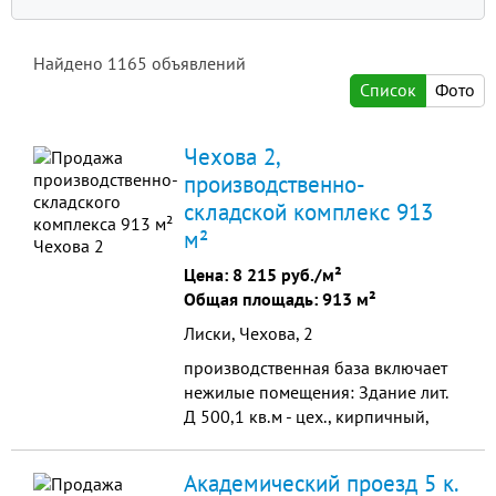
Найдено
1165
объявлений
Список
Фото
Чехова 2,
производственно-
складской комплекс 913
м²
Цена:
8 215 руб./м²
Общая площадь: 913 м²
Лиски, Чехова, 2
производственная база включает
нежилые помещения: Здание лит.
Д 500,1 кв.м - цех., кирпичный,
крыша шифер; ж/б перекрытия,
высота потолков 8 м. Здание лит. В
Академический проезд 5 к.
137,5 кв.м.- ц...