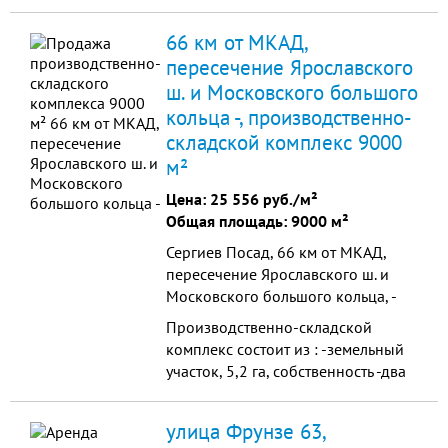
общей площадью 89 гектаров,
продажа от 1 гектара. 35 км от
66 км от МКАД,
Санкт Петербурга. Возможна
пересечение Ярославского
аренда земли и помещений
ш. и Московского большого
кольца -, производственно-
складской комплекс 9000
м²
Цена:
25 556 руб./м²
Общая площадь: 9000 м²
Сергиев Посад, 66 км от МКАД,
пересечение Ярославского ш. и
Московского большого кольца, -
Производственно-складской
комплекс состоит из : -земельный
участок, 5,2 га, собственность -два
производственно-складских
модуля по 4200 кв.м. каждый,
улица Фрунзе 63,
высота 11 м., теплые,