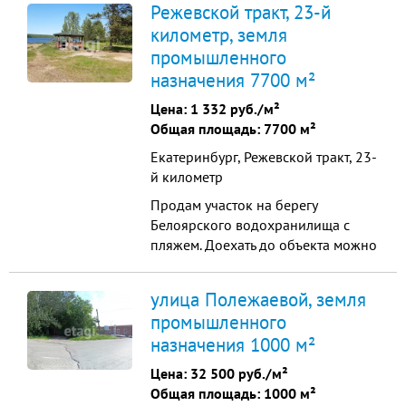
Режевской тракт, 23-й
Земельный уч. - 3 ГА. Котельная,
километр, земля
скважина - 130м, Ж. Д. тупик - 100м,
промышленного
Эл. подстанция. Действующий
бизнес, 90 фирм арендаторов.
назначения 7700 м²
Цена:
1 332 руб./м²
Общая площадь: 7700 м²
Екатеринбург, Режевской тракт, 23-
й километр
Продам участок на берегу
Белоярского водохранилища с
пляжем. Доехать до объекта можно
через г. Березовский / Сарапулка /
Белоярская зона отдыха. Свежий
улица Полежаевой, земля
воздух, рыбалка, лесной массив.
промышленного
Идеально подойдет под базу
назначения 1000 м²
отдыха. На земельном участке
имеется электричество, скважина,
Цена:
32 500 руб./м²
подземная разводка воды и ...
Общая площадь: 1000 м²