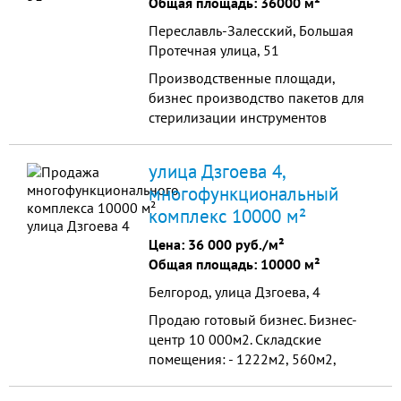
Общая площадь: 36000 м²
Переславль-Залесский, Большая
Протечная улица, 51
Производственные площади,
бизнес производство пакетов для
стерилизации инструментов
медицинского назначения, патент,
регистрационные документы,
улица Дзгоева 4,
производство фотоконвертов для
многофункциональный
фотолабораторий (единственный
комплекс 10000 м²
производитель в России, услуги
печати офсет( печать рекламы на
Цена:
36 000 руб./м²
лайнерах для Metro Cash & Carry и
Общая площадь: 10000 м²
других гипермаркетов,
Белгород, улица Дзгоева, 4
флексографская печать
Бумага,картон
Продаю готовый бизнес. Бизнес-
центр 10 000м2. Складские
помещения: - 1222м2, 560м2,
787м2, 297м2, 993м2,.
Производственный цех - 767м2.