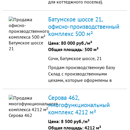
для коттеджного поселка).
Застройка утверждена
администрацией Березовского. По
Батумское шоссе 21,
планам - тут будет школа, детский
офисно-производственный
сад, магазины и т.д. Все
комплекс 500 м²
коммуникация и подключения так
же согласованы. Сюда удобно
Цена:
80 000 руб./м²
добираться как на общественном
Общая площадь: 500 м²
транспорте...
Сочи, Батумское шоссе, 21
Продам производственную базу
Склад с производственными
цехами, которые оформлены в
собственность. База имеет 2 въезда,
в том числе для фуры. Участке 44
Серова 462,
сотки в аренде на 49 лет с 2005
многофункциональный
года, используется по назначению,
комплекс 4212 м²
расположен в п. Дагомыс, г. Сочи.
Вода., 35 кВт, канализация.База
Цена:
8 500 руб./м²
огорожена, находится в рабочем
Общая площадь: 4212 м²