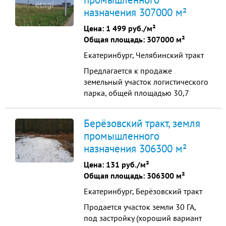
автомобильной дороги М5 "Урал"):
назначения 307000 м²
перспективный проект,
нацеленный на комплексное
Цена:
1 499 руб./м²
освоение и развитие территории,
Общая площадь: 307000 м²
предназначенн...
Екатеринбург, Челябинский тракт
Предлагается к продаже
земельный участок логистического
парка, общей площадью 30,7
гектаров, в бизнес-квартале
Южные ворота (18-й километр
Берёзовский тракт, земля
федеральной автомобильной
промышленного
дороги М5 Урал): перспективный
назначения 306300 м²
проект, нацеленный на
комплексное освоение и развитие
Цена:
131 руб./м²
территории, предназначенной для
Общая площадь: 306300 м²
размещения Объекто...
Екатеринбург, Берёзовский тракт
Продается участок земли 30 ГА,
под застройку (хороший вариант