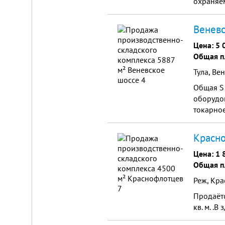
охраняем
Веневс
Цена:
5 
Общая п
Тула, Ве
Общая S 
оборудов
токарное
Красно
Цена:
1 
Общая п
Реж, Кра
Продаёт
кв. м. .