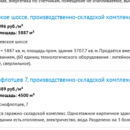
ая, энергетика по счетчикам, помещение не отапливаемое, вы
кое шоссе, производственно-складской комплек
096 руб./м²
лощадь: 5887 м²
невское шоссе
= 5887 кв. м, площадь пром. здания 3707,7 кв. м. Продаётся вме
анием, (60 единиц технологического оборудования : литейное
, сверлильное).
флотцев 7, производственно-складской комплек
889 руб./м²
лощадь: 4500 м²
снофлотцев, 7
ся гаражно-складской комплекс. Одноэтажное кирпичное зда
В здании есть отопление, электричество, вода. Разделено на 3 бо