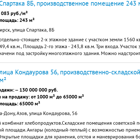
Спартака 8Б, производственное помещение 243 
 083 руб./м²
лощадь: 243 м²
рск, улица Спартака, 8Б
тдельно-стоящее 2-х этажное здание с участком земли 1560 кв
249,4 кв.м., Площадь 2-го этажа - 243,8 кв.м. Три входа. Участок
ачени под застройку многоэтажного здания. Можно надстроит
строить заново. Также можно купить поэтажно. Сто...
улица Кондаурова 56, производственно-складско
м²
одажи: ‒
130 000 000 руб.
 на продажу: от 1000 м² до 65000 м²
лощадь: 65000 м²
а-Дону, Азов, улица Кондаурова, 56
й комбинат хлебопродуктов.Складские помещения советской п
ой площади. Ангары (холодный-теплый) с возможностью прием
Открытые площадки для хранения, отстоя и маневрирования б