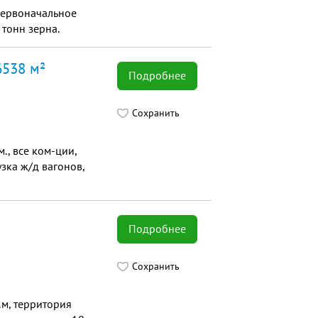
Первоначальное
 тонн зерна.
6538 м²
Подробнее
Сохранить
м., все ком-ции,
узка ж/д вагонов,
²
Подробнее
Сохранить
.м, территория