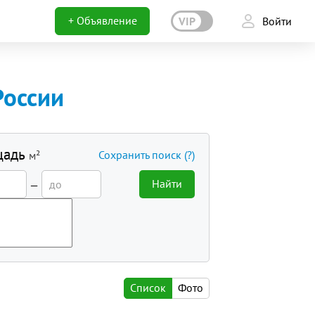
+ Объявление
VIP
Войти
России
щадь
Сохранить поиск
(?)
м²
Найти
—
Список
Фото