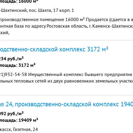
лощадь: 16000 м²
Шахтинский, пос. Шахта, 17 корп. 1
роизводственное помещение 16000 м² Продается (сдается в а
нтная база по адресу Ростовская область, г. Каменск-Шахтинск
ский,
одственно-складской комплекс 3172 м²
234 руб./м²
лощадь: 3172 м²
921)932-54-58 Имущественный комплекс бывшего предприятия
льных тепловых сетей из двух равновеликих земельных участ
ая 24, производственно-складской комплекс 194
092 руб./м²
лощадь: 19409 м²
асск, Газетная, 24