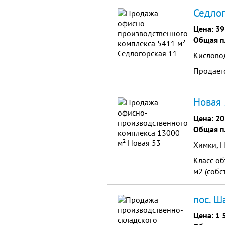
Седлог
Цена:
39
Общая п
Площадка
для
Кисловод
ЛЮБОГО
Продает
бизнеса!
ВНИМАНИЕ!
Готовый
Новая 
к
заезду
Цена:
20
комплекс
в
Общая п
Калуге.
Вся
Химки, Н
инфраструктура,
собственная
Класс об
огороженная
м2 (собс
территория,
охрана,
рекреационная
пос. Ш
зона.
Удобная
логистика.
Цена:
1 