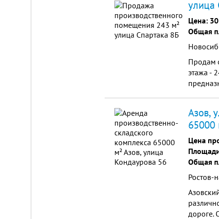
улица 
Цена:
30
Общая п
Новосиби
Продам о
этажа - 
предназн
можно по
Азов, 
65000 
Цена пр
Площади
Общая п
Ростов-н
Азовски
различн
дороге. 