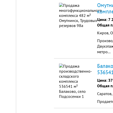
Омутни
компле
Цена:
7 
Общая п
Киров, О
Производ
Двухэта
метро...
Балако
536541
Цена:
37
Общая п
Саратов,
Продает