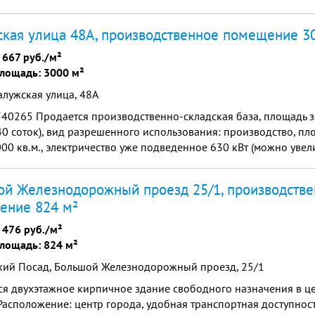
спорта. Близость к портам и таможенным пунктам. Автовесы г/п.
кая улица 48А, производственное помещение 3
 667 руб./м²
лощадь: 3000 м²
алужская улица, 48А
740265 Продается производственно-складская база, площадь з
440 соток), вид разрешенного использования: производство, 
00 кв.м., электричество уже подведенное 630 кВт (можно увели
жение и канализация центральные. Подве...
й Железнодорожный проезд 25/1, производств
ение 824 м²
 476 руб./м²
лощадь: 824 м²
кий Посад, Большой Железнодорожный проезд, 25/1
ся двухэтажное кирпичное здание свободного назначения в ц
Расположение: центр города, удобная транспортная доступност