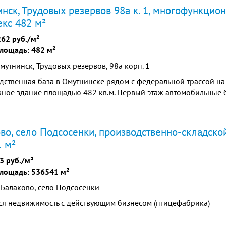
нск, Трудовых резервов 98а к. 1, многофункцио
кс 482 м²
262 руб./м²
лощадь: 482 м²
мутнинск, Трудовых резервов, 98а корп. 1
ственная база в Омутнинске рядом с федеральной трассой на
жное здание площадью 482 кв.м. Первый этаж автомобильные 
во, село Подсосенки, производственно-складско
 м²
3 руб./м²
лощадь: 536541 м²
 Балаково, село Подсосенки
ся недвижимость с действующим бизнесом (птицефабрика)