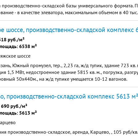
 производственно-складской базы универсального формата. 
вание - в качестве элеватора, максимальным объемом в 40 тыс.
е шоссе, производственно-складской комплекс 
518 руб./м²
лощадь: 6538 м²
Ряжское шоссе
Рязань, Южный промузел, тер., 2,23 га, ж/д тупик, здание 723 кв. 
ия 1,5 МВт, недостроенное здание 5815 кв. м., погрузка, разгр
ровный 50х440м., на ж/д тупике умещается 10-12 вагонов.
о, производственно-складской комплекс 5613 м
 690 руб./м²
лощадь: 5613 м²
карцево
я производственно-складское, аренда, Карцево, , 105 руб/кв