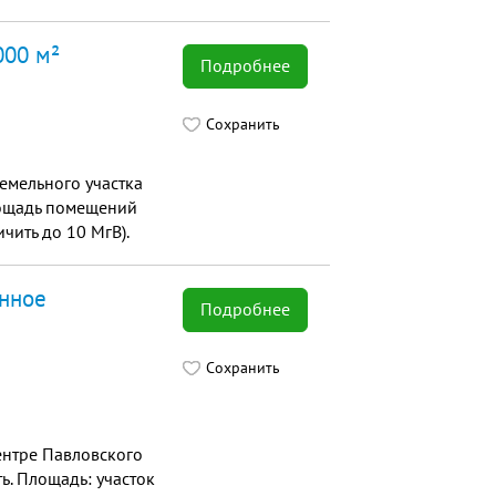
..
000 м²
Подробнее
Сохранить
емельного участка
площадь помещений
чить до 10 МгВ).
енное
Подробнее
Сохранить
ентре Павловского
ь. Площадь: участок