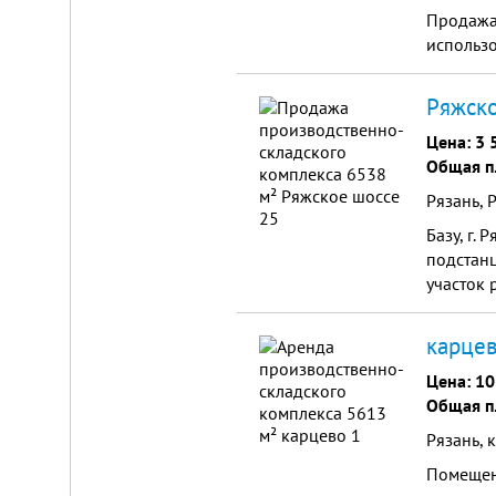
от
Продажа
г.
Новосибирска,
использо
с.
Плотниково.
Ряжско
Реклама
здесь
Цена:
3 
Общая п
Рязань, 
Базу, г. 
подстанц
участок 
карцев
Цена:
10
Общая п
Рязань, 
Помещени