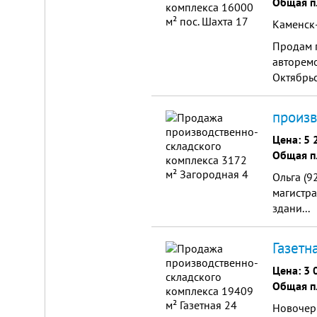
Общая п
Каменск-
Продам п
авторемо
Октябрь
Складской
произв
комплекс
Цена:
5 
2200
Общая п
м²
Продам
Ольга (
современный
магистра
многофункциональный
здани...
производственно-
складской
комплекс
2200
Газетн
м²,
земля
Цена:
3 
в
Общая п
собственности.
20
Новочерк
км