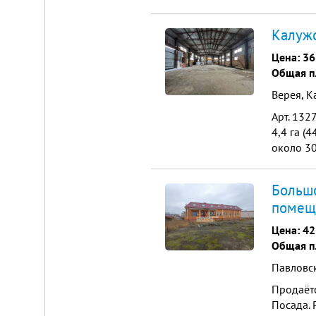
автотран
Калужс
Цена:
36
Общая п
Верея, К
Арт. 132
4,4 га (
около 30
Водоснаб
Большо
помещ
Цена:
42
Общая п
Павловс
Продаёт
Посада. 