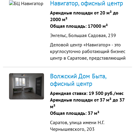
Навигатор, офисный центр
Шелковичная, 186. Общая
Арендные площади от 20 м² до
2000 м²
Общая площадь: 17000 м²
Энгельс, Большая Садовая, 239
Деловой центр «Навигатор» - это
круглосуточно работающий бизнес
центр в Саратове, представляющий
офисы в аренду класса "В" и услуги
с возможностями для организации
Волжский Дом Быта,
бизнеса и личного времени.
офисный центр
Арендная ставка:
19 500 руб./мес
Арендные площади от 37 м² до 37
м²
Общая площадь: 37 м²
Саратов, улица имени Н.Г.
Чернышевского, 203