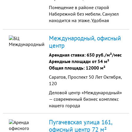
Помещение в районе старой
Набережной без мебели. Санузел
находится на этаже. Удобная
транспортная развязка и
подъездные пути. Хорошая
Международный, офисный
инфраструктура района и здания. К
центр
зданию подключены все
городские провайдеры. Днем в
Арендная ставка:
650 руб./м²/мес
здании находится администратор,
Арендные площади от 54 м²
ночью дежурит охрана. Нет
Общая площадь: 12000 м²
ограничения по времени ...
Саратов, Проспект 50 Лет Октября,
120
Деловой центр «Международный»
— современный бизнес комплекс
нашего города
Пугачевская улица 161,
офисный центр 72 м²