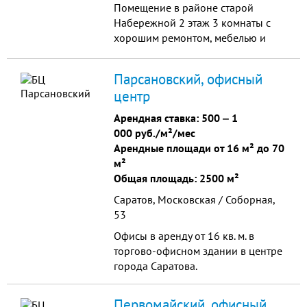
Помещение в районе старой
Набережной 2 этаж 3 комнаты с
хорошим ремонтом, мебелью и
кондиционером. Санузел
находится на этаже. Удобная
Парсановский, офисный
транспортная развязка и
центр
подъездные пути. Хорошая
инфраструктура района и здания. К
Арендная ставка:
500
‒
1
зданию подключены все
000 руб./м²/мес
городские провайдеры. Днем в
Арендные площади от 16 м² до 70
здании находится администратор,
м²
ночью дежурит ох...
Общая площадь: 2500 м²
Саратов, Московская / Соборная,
53
Офисы в аренду от 16 кв. м. в
торгово-офисном здании в центре
города Саратова.
Первомайский, офисный