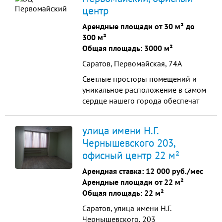
центр
Арендные площади от 30 м² до
300 м²
Общая площадь: 3000 м²
Саратов, Первомайская, 74А
Светлые просторы помещений и
уникальное расположение в самом
сердце нашего города обеспечат
Вашему бизнесу беспрецедентно
удобные условия развития и
улица имени Н.Г.
процветания.
Чернышевского 203,
офисный центр 22 м²
Арендная ставка:
12 000 руб./мес
Арендные площади от 22 м²
Общая площадь: 22 м²
Саратов, улица имени Н.Г.
Чернышевского, 203