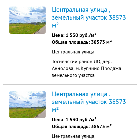
38573 м2 Продажа земельного
Центральная улица ,
участка промышленного
земельный участок 38573
назначения, общая площадь -
м²
38573 м2. Все коммуникации по
границе участка: газ, вода, тепло,
Цена:
1 530 руб./м²
канализация. Электричество 150
Общая площадь: 38573 м²
квт прямой договор Цена...
Центральная улица,
Тосненский район ЛО, дер.
Аннолова, м. Купчино Продажа
земельного участка
промышленного назначения
38573 м2 Продажа земельного
Центральная улица ,
участка промышленного
земельный участок 38573
назначения, общая площадь -
м²
38573 м2. Все коммуникации по
границе участка: газ, вода, тепло,
Цена:
1 530 руб./м²
канализация. Собственность Физ.
Общая площадь: 38573 м²
Лица Электричество 150 ...
Центральная улица,