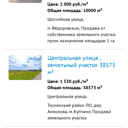
населенных пунктов. Участок
Цена:
2 000 руб./м²
расположен вдоль
Общая площадь: 10000 м²
асфальтированного ...
Шоссейная улица,
п. Фёдоровское, Продажа от
собственника земельного участка
пром. назначения площадью 1 га
Вторая линия от дороги. К краю
участка подведена вода. Стоимость
Центральная улица ,
-20 миллионов руб за один га.
земельный участок 38573
Воможна продажа половины
м²
участка. Консультант Феликс
Харитонович П2 Код объекта:
Цена:
1 530 руб./м²
18854
Общая площадь: 38573 м²
Центральная улица,
Тосненский район ЛО, дер.
Аннолова, м. Купчино Продажа
земельного участка
промышленного назначения