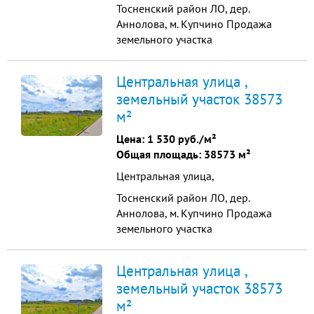
Тосненский район ЛО, дер.
Аннолова, м. Купчино Продажа
земельного участка
промышленного назначения
38573 м2 Продажа земельного
Центральная улица ,
участка промышленного
земельный участок 38573
назначения, общая площадь -
м²
38573 м2. Все коммуникации по
границе участка: газ, вода, тепло,
Цена:
1 530 руб./м²
канализация. Собственность Физ.
Общая площадь: 38573 м²
Лица Электричество 150 ...
Центральная улица,
Тосненский район ЛО, дер.
Аннолова, м. Купчино Продажа
земельного участка
промышленного назначения
38573 м2 Продажа земельного
Центральная улица ,
участка промышленного
земельный участок 38573
назначения, общая площадь -
м²
38573 м2. Все коммуникации по