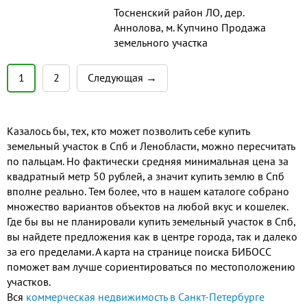
Тосненский район ЛО, дер.
Аннолова, м. Купчино Продажа
земельного участка
промышленного назначения
38573 м2 Продажа земельного
1
2
Следующая →
участка промышленного
назначения, общая площадь -
38573 м2. Все коммуникации по
Казалось бы, тех, кто может позволить себе купить
границе участка: газ, вода, тепло,
земельный участок в Спб и Ленобласти, можно пересчитать
канализация. Собственность Физ.
по пальцам. Но фактически средняя минимальная цена за
Лица Электричество 150 ...
квадратный метр 50 рублей, а значит купить землю в Спб
вполне реально. Тем более, что в нашем каталоге собрано
множество вариантов объектов на любой вкус и кошелек.
Где бы вы не планировали купить земельный участок в Спб,
вы найдете предложения как в центре города, так и далеко
за его пределами. А карта на странице поиска БИБОСС
поможет вам лучше сориентироваться по местоположению
участков.
Вся
коммерческая недвижимость в Санкт-Петербурге