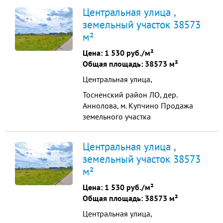
38573 м? Продажа земельного
Центральная улица ,
участка промышленного
земельный участок 38573
назначения, общая площадь -
м²
38573 м?. Все коммуникации по
границе участка: газ, вода, тепло,
Цена:
1 530 руб./м²
канализация. Электричество 150
Общая площадь: 38573 м²
квт прямой договор Цена...
Центральная улица,
Тосненский район ЛО, дер.
Аннолова, м. Купчино Продажа
земельного участка
промышленного назначения
38573 м2 Продажа земельного
Центральная улица ,
участка промышленного
земельный участок 38573
назначения, общая площадь -
м²
38573 м2. Все коммуникации по
границе участка: газ, вода, тепло,
Цена:
1 530 руб./м²
канализация. Собственность Физ.
Общая площадь: 38573 м²
Лица Электричество 150 ...
Центральная улица,