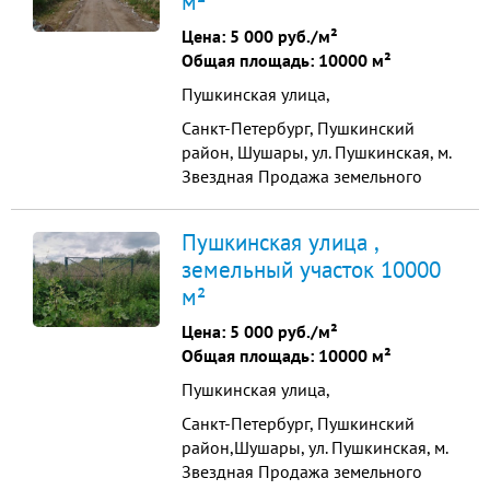
м²
общей площадью 10000 м2. Виды
разрешенного использования и
Цена:
5 000 руб./м²
возможности подключения
Общая площадь: 10000 м²
коммуникаций на фото. Е...
Пушкинская улица,
Санкт-Петербург, Пушкинский
район, Шушары, ул. Пушкинская, м.
Звездная Продажа земельного
участка промышленного
назначения 1 га Продается участок
Пушкинская улица ,
земли поселений под
земельный участок 10000
промышленное производство,
м²
общей площадью 10000 м2. Виды
разрешенного использования и
Цена:
5 000 руб./м²
возможности подключения
Общая площадь: 10000 м²
коммуникаций на фото. ...
Пушкинская улица,
Санкт-Петербург, Пушкинский
район,Шушары, ул. Пушкинская, м.
Звездная Продажа земельного