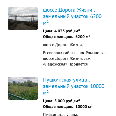
38573 м2 Продажа земельного
шоссе Дорога Жизни ,
участка промышленного
земельный участок 6200
назначения, общая площадь -
м²
38573 м2. Все коммуникации по
границе участка: газ, вода, тепло,
Цена:
4 033 руб./м²
канализация. Электричество 150
Общая площадь: 6200 м²
квт прямой договор Цена...
шоссе Дорога Жизни,
Всеволожский р-н, пос.Романовка,
шоссе Дорога Жизни, ст.м.
«Ладожская» Продаётся
промышленный участок
(площадка) - 6200 м2. В 15 км от
Пушкинская улица ,
КАД. Площадь: 6200 м2
земельный участок 10000
Назначение участка:
м²
промышленный, собственность
Покрытие: твёрдый грунт, плиты.
Цена:
5 000 руб./м²
Бытовой дом с баней и хвс. Вода с
Общая площадь: 10000 м²
утепленной скважины. Э...
Пушкинская улица,