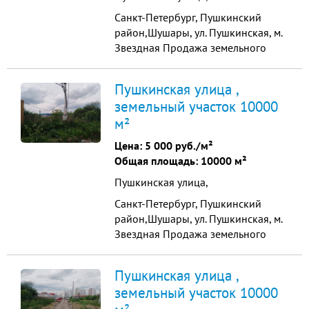
Санкт-Петербург, Пушкинский
район,Шушары, ул. Пушкинская, м.
Звездная Продажа земельного
участка промышленного
назначения 1 га Продается участок
Пушкинская улица ,
земли поселений под
земельный участок 10000
промышленное производство,
м²
общей площадью 10000 м2. Виды
разрешенного использования и
Цена:
5 000 руб./м²
возможности подключения
Общая площадь: 10000 м²
коммуникаций на фото. Е...
Пушкинская улица,
Санкт-Петербург, Пушкинский
район,Шушары, ул. Пушкинская, м.
Звездная Продажа земельного
участка промышленного
назначения 1 га Продается участок
Пушкинская улица ,
земли поселений под
земельный участок 10000
промышленное производство,