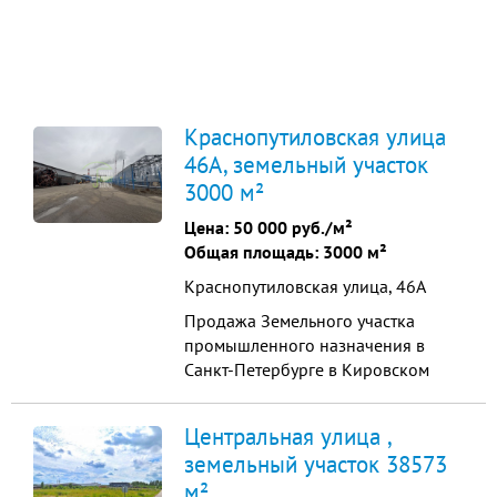
Краснопутиловская улица
46А, земельный участок
3000 м²
Цена:
50 000 руб./м²
Общая площадь: 3000 м²
Краснопутиловская улица, 46А
Продажа Земельного участка
промышленного назначения в
Санкт-Петербурге в Кировском
районе. Характеристики: все
коммуникации городские,
Центральная улица ,
электроснабжение 1 мВт, есть
земельный участок 38573
возможность увеличения. Участок
м²
ровной, правильной формы.