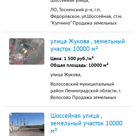
Шоссейная улица,
ЛО, Тосненский р-н, г.п.
Фёдоровское, ул.Шоссейная, ст.м.
"Купчино" Продажа земельных
участков на 1й линии шоссе,
промышленного назначения, 5 ГА.
улица Жукова , земельный
ПРОДАЁТСЯ ОДНИМ ЛОТОМ!!! Вид
участок 10000 м²
права –­ СОБСТВЕННОСТЬ,
физическое лицо. Категория
Цена:
1 500 руб./м²
земель - земли населенных пунктов.
Общая площадь: 10000 м²
Вид разрешенного использования
улица Жукова,
– для...
Волосовский муниципальный
район Ленинградской области, г.
Волосово Продажа земельных
участков промышленного
назначения в черте города на 1-ой
Шоссейная улица ,
линии шоссе в Волосово Вид права
земельный участок 10000
–¬ собственность физического
м²
лица. Категория земель - земли