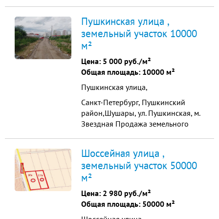
участка промышленного
назначения 1 га Продается участок
Пушкинская улица ,
земли поселений под
земельный участок 10000
промышленное производство,
м²
общей площадью 10000 м2. Виды
разрешенного использования и
Цена:
5 000 руб./м²
возможности подключения
Общая площадь: 10000 м²
коммуникаций на фото. Е...
Пушкинская улица,
Санкт-Петербург, Пушкинский
район,Шушары, ул. Пушкинская, м.
Звездная Продажа земельного
участка промышленного
назначения 1 га Продается участок
Шоссейная улица ,
земли поселений под
земельный участок 50000
промышленное производство,
м²
общей площадью 10000 м2. Виды
разрешенного использования и
Цена:
2 980 руб./м²
возможности подключения
Общая площадь: 50000 м²
коммуникаций на фото. Е...