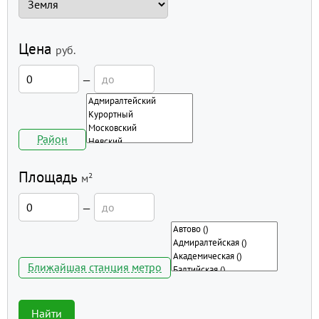
Цена
руб.
—
Район
Площадь
м²
—
Ближайшая станция метро
Найти