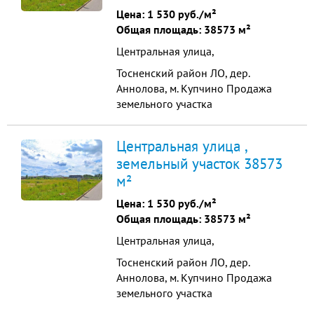
границе участка: газ, вода, тепло,
Цена:
1 530 руб./м²
канализация. Электричество 150
Общая площадь: 38573 м²
квт прямой договор Цена...
Центральная улица,
Тосненский район ЛО, дер.
Аннолова, м. Купчино Продажа
земельного участка
промышленного назначения
38573 м2 Продажа земельного
Центральная улица ,
участка промышленного
земельный участок 38573
назначения, общая площадь -
м²
38573 м2. Все коммуникации по
границе участка: газ, вода, тепло,
Цена:
1 530 руб./м²
канализация. Электричество 150
Общая площадь: 38573 м²
квт прямой договор Цена...
Центральная улица,
Тосненский район ЛО, дер.
Аннолова, м. Купчино Продажа
земельного участка
промышленного назначения