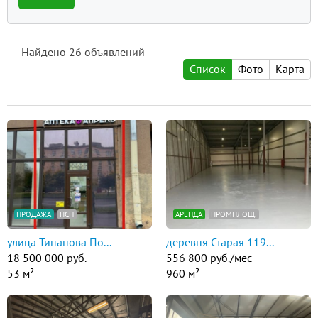
Найдено
26
объявлений
Список
Фото
Карта
ПРОДАЖА
ПСН
АРЕНДА
ПРОМПЛОЩ.
улица Типанова По...
деревня Старая 119...
18 500 000 руб.
556 800 руб./мес
53 м²
960 м²