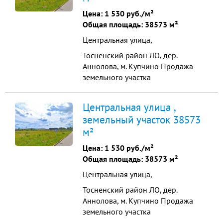
Хорошая транспортная
Цена:
1 530 руб./м²
доступность от ст.м. Нарвская 10
Общая площадь: 38573 м²
минут. До развязки КА...
Центральная улица,
Тосненский район ЛО, дер.
Аннолова, м. Купчино Продажа
земельного участка
промышленного назначения
38573 м2 Продажа земельного
Центральная улица ,
участка промышленного
земельный участок 38573
назначения, общая площадь -
м²
38573 м2. Все коммуникации по
границе участка: газ, вода, тепло,
Цена:
1 530 руб./м²
канализация. Собственность Физ.
Общая площадь: 38573 м²
Лица Электричество 150 ...
Центральная улица,
Тосненский район ЛО, дер.
Аннолова, м. Купчино Продажа
земельного участка
промышленного назначения