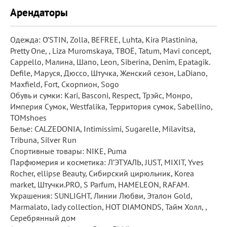
Арендаторы
Одежда: O’STIN, Zolla, BEFREE, Luhta, Kira Plastinina,
Pretty One, , Liza Muromskaya, ТВОЁ, Tatum, Mavi concept,
Cappello, Малина, Шапо, Leon, Siberina, Denim, Epatagik.
Defile, Маруся, Дюссо, Штучка, Женский сезон, LaDiano,
Maxfield, Fort, Скорпион, Sogo
Обувь и сумки: Kari, Basconi, Respect, Трэйс, Монро,
Империя Сумок, Westfalika, Территория сумок, Sabellino,
ТОМshoes
Белье: CALZEDONIA, Intimissimi, Sugarelle, Milavitsa,
Тribuna, Silver Run
Спортивные товары: NIKE, Puma
Парфюмерия и косметика: Л’ЭТУАЛЬ, JUST, MIXIT, Yves
Rocher, ellipse Beauty, Сибирский цирюльник, Korea
market, Штучки.PRO, S Parfum, HAMELEON, RAFAM.
Украшения: SUNLIGHT, Линии Любви, Эталон Gold,
Мarmalato, lady collection, HOT DIAMONDS, Тайм Холл, ,
Серебрянный дом