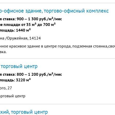
о-офисное здание, торгово-офисный комплекс
я ставка:
900
‒
1 300 руб./м²/мес
е площади от 35 м² до 700 м²
лощадь: 1440 м²
ина /Оружейная, 14124
ное красивое здание в центре города, подземная стоянка,св
вка.
 торговый центр
я ставка:
800
‒
1 200 руб./м²/мес
лощадь: 3220 м²
го, 27
орговый центр
кий, торговый центр