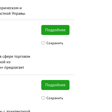
торическом и
астной Управы.
Подробнее
Сохранить
в сфере торговли
ной из
н» предлагает
Подробнее
Сохранить
ы с архитектурой