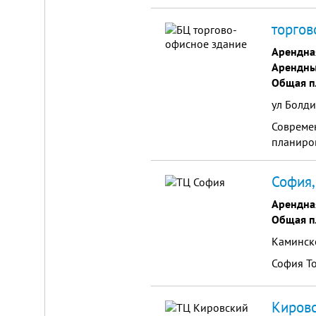
торгов
Арендна
Арендны
Общая п
ул Болд
Современ
планиро
София,
Арендна
Общая п
Каминско
София Т
Кировс