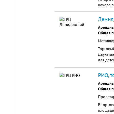
начала п
Демидо
Арендны
Общая п
Металлур
Торговый
Двухэтаж
для дете
изделий 
центра р
РИО, т
пиццери
Арендны
Общая п
Пролетар
В торгов
площади 