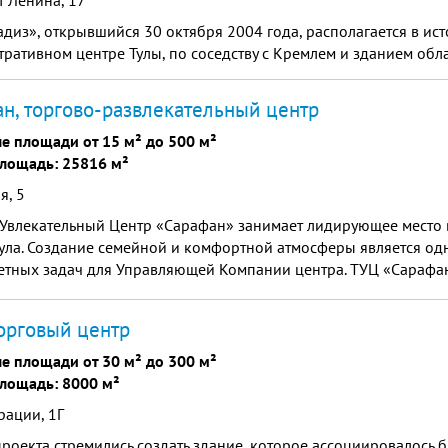
 Ленина, 17
диз», открывшийся 30 октября 2004 года, располагается в ис
ративном центре Тулы, по соседству с Кремлем и зданием обл
н, торгово-развлекательный центр
е площади от 15 м² до 500 м²
лощадь: 25816 м²
я, 5
-Увлекательный Центр «Сарафан» занимает лидирующее место 
ула. Создание семейной и комфортной атмосферы является од
етных задач для Управляющей Компании центра. ТУЦ «Сарафа
 выбор магазинов, собранных под одной крышей.
торговый центр
е площади от 30 м² до 300 м²
лощадь: 8000 м²
рации, 1Г
роекта стремились создать здание, которое ассоциировалось б