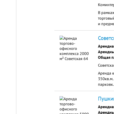
Коминтер
В рамка
торговый
и предме
Советс
Арендна
Арендны
Общая п
Советска
Аренда к
350кв.м.
парковк..
Пушкин
Арендна
Арендны