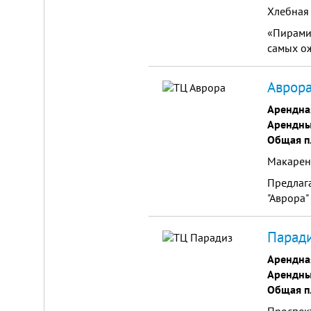
Хлебная 
«Пирами
самых ож
Аврора
Арендна
Складской
Арендны
комплекс
Общая п
2200
м²
Макаренк
Продам
Предлага
современный
многофункциональный
"Аврора"
производственно-
складской
комплекс
Паради
2200
м²,
Арендна
земля
в
Арендны
собственности.
Общая п
20
км