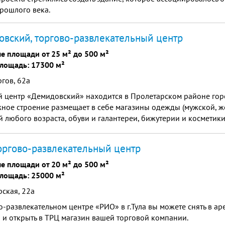
рошлого века.
вский, торгово-развлекательный центр
е площади от 25 м² до 500 м²
лощадь: 17300 м²
гов, 62а
 центр «Демидовский» находится в Пролетарском районе гор
ное строение размещает в себе магазины одежды (мужской, же
й любого возраста, обуви и галантереи, бижутерии и косметик
и парфюмерии, а также продуктов питания и бытовой техники
асполагаются многочисленные платежные терминалы и банкома
оргово-развлекательный центр
я.
е площади от 20 м² до 500 м²
лощадь: 25000 м²
ская, 22а
о-развлекательном центре «РИО» в г.Тула вы можете снять в ар
и открыть в ТРЦ магазин вашей торговой компании.