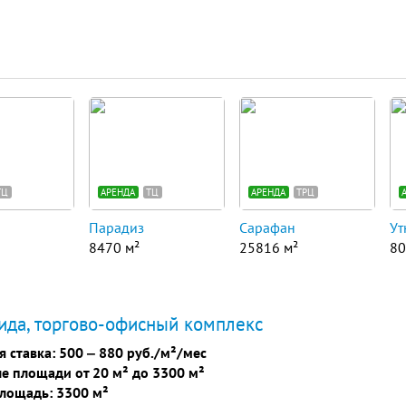
ТЦ
АРЕНДА
ТЦ
АРЕНДА
ТРЦ
Парадиз
Сарафан
Ут
8470 м²
25816 м²
80
да, торгово-офисный комплекс
я ставка:
500
‒
880 руб./м²/мес
е площади от 20 м² до 3300 м²
лощадь: 3300 м²