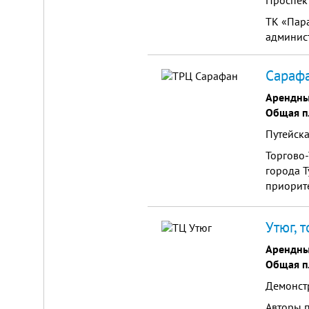
Проспект
от
г.
ТК «Пара
Новосибирска,
админист
с.
Плотниково.
Реклама
Сарафа
здесь
Арендны
Общая п
Путейска
Торгово
города Т
приорит
широкий
Утюг, 
Арендны
Общая п
Демонст
Авторы п