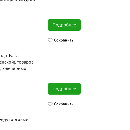
Подробнее
Сохранить
ода Тулы.
нской), товаров
и, ювелирных
. На территории
ты. Есть также
Подробнее
Сохранить
енду торговые