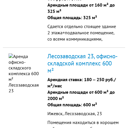
Арендные площади от 160 м² до
325 м²
Общая площадь: 325 м²
Сдается отдельно стоящее здание
2 этажа+подвальное помещение,
со всеми коммуникациями,
огороженной
территорией,гаражом и т.д. под
Лесозаводская 23, офисно-
банковскую,либо офисную
складской комплекс 600
деятельность
м²
Арендная ставка:
180
‒
250 руб./
м²/мес
Арендные площади от 600 м² до
2000 м²
Общая площадь: 600 м²
Ижевск, Лесозаводская, 23
Помещения находиться в хорошем