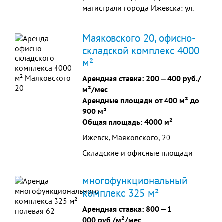
магистрали города Ижевска: ул.
Кирова. Улица Кирова является
одной из основных транспортных
Маяковского 20, офисно-
магистралей города, чт...
складской комплекс 4000
м²
Арендная ставка:
200
‒
400 руб./
м²/мес
Арендные площади от 400 м² до
900 м²
Общая площадь: 4000 м²
Ижевск, Маяковского, 20
Складские и офисные площади
многофункциональный
комплекс 325 м²
Арендная ставка:
800
‒
1
000 руб./м²/мес