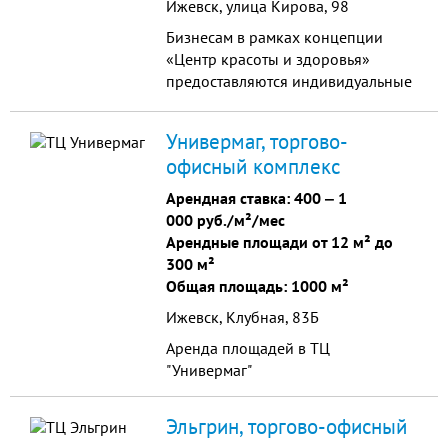
Ижевск, улица Кирова, 98
«GoldMen», парикмахерская сеть
Бизнесам в рамках концепции
«СТИЛЯГИ»). - третий этаж
«Центр красоты и здоровья»
(Администрация, ОФИСЫ, детское
предоставляются индивидуальные
обучение (анг. язык WELL Club,
скидки. Общая площадь
развитие ребёнка "ИСТОЧНИК", сет.
помещений: более 1700 кв.м.
маркет. "FABERLIK", сеть услуг
Универмаг, торгово-
Помещения от 14 до 115 кв.м. с
здоровья «НУГА БЕСТ»). Низкая
офисный комплекс
возможностью объединения. -
арендная ставка. Приглашаем
Высота потолков: 2,7 - 4,12 м -
арендаторов с опытом работы
Арендная ставка:
400
‒
1
Предчистовая отделка помещений
(франшизой).
000 руб./м²/мес
- Дизайнерская отделка
Арендные площади от 12 м² до
центрального холла
300 м²
Общая площадь: 1000 м²
Ижевск, Клубная, 83Б
Аренда площадей в ТЦ
"Универмаг"
Эльгрин, торгово-офисный