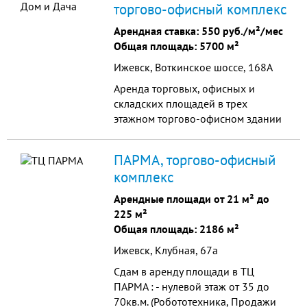
торгово-офисный комплекс
Арендная ставка:
550 руб./м²/мес
Общая площадь: 5700 м²
Ижевск, Воткинское шоссе, 168А
Аренда торговых, офисных и
складских площадей в трех
этажном торгово-офисном здании
на первой линии: 2 и 3 этажи –
офисные площади, 1 этаж –
ПАРМА, торгово-офисный
торговая площадь 1700 кв.м. Три
комплекс
отдельных входных группы для
посетителей.
Арендные площади от 21 м² до
225 м²
Общая площадь: 2186 м²
Ижевск, Клубная, 67а
Сдам в аренду площади в ТЦ
ПАРМА : - нулевой этаж от 35 до
70кв.м. (Робототехника, Продажи