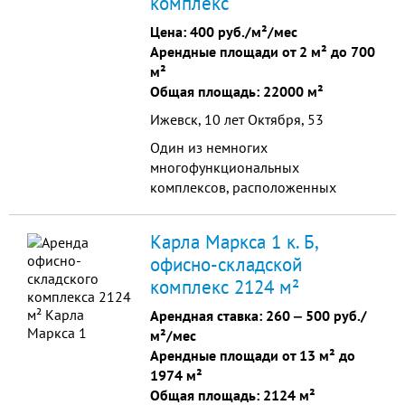
комплекс
Цена:
400 руб./м²/мес
Арендные площади от 2 м² до 700
м²
Общая площадь: 22000 м²
Ижевск, 10 лет Октября, 53
Один из немногих
многофункциональных
комплексов, расположенных
непосредственно в бизнес зоне
города, в 8 минутах езды от
Карла Маркса 1 к. Б,
исторического центра города.
офисно-складской
комплекс 2124 м²
Арендная ставка:
260
‒
500 руб./
м²/мес
Арендные площади от 13 м² до
1974 м²
Общая площадь: 2124 м²