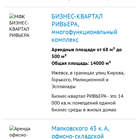
компьютерных приставок и
игровая, Салон красоты
БИЗНЕС-КВАРТАЛ
(косметология, маникюрный
РИВЬЕРА,
кабинет, пирсинг, визаж), КАФЕ,
многофункциональный
Общепит, Медицинские и прочее
услуги). - второй этаж от 25 до
комплекс
225кв.м. (ОБУВЬ, Одежда, СУМКИ,
Арендные площади от 68 м² до
Трикотаж, Бельё, Детские отделы и
500 м²
Игрушки, Салон красоты
Общая площадь: 14000 м²
(косметология, маникюрный
кабинет, пирсинг, визаж), Зубно-
Ижевск, в границах улиц Кирова,
протезная поликлиника,
Горького, Милиционной и
Медицинско-диагностический
Эспланады
центр и прочие услуги). - третий
Бизнес-квартал РИВЬЕРА - это 14
этаж от 17 до 35кв.м. (Офисы,
000 кв.м. помещений единой
представительства, детское и
бизнес-среды в жилых домах
взрослое обучение, работа с
кварталов. - Центральный район
детьми, юридические и прочие
города с численностью более 135
услуги) Объект и парковка
Маяковского 43 к. А,
000 чел. - Высокий пешеходный и
находится под видеонаблюдением
офисно-складской
автомобильный трафик -