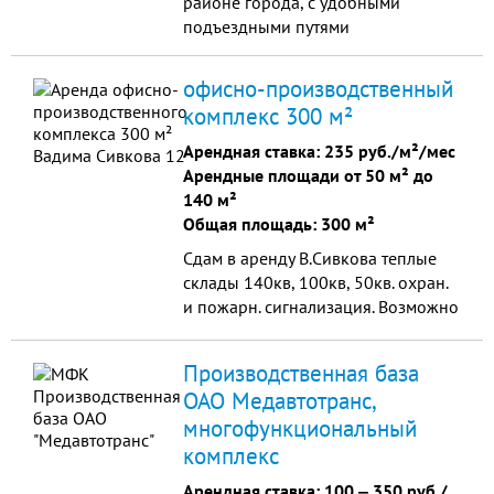
районе города, с удобными
подъездными путями
офисно-производственный
комплекс 300 м²
Арендная ставка:
235 руб./м²/мес
Арендные площади от 50 м² до
140 м²
Общая площадь: 300 м²
Сдам в аренду В.Сивкова теплые
склады 140кв, 100кв, 50кв. охран.
и пожарн. сигнализация. Возможно
разместить производство,
авторемотн.мастерскую и т.п.
Производственная база
Территория охраняется. Высокие
ОАО Медавтотранс,
ворота. Использовать как гараж
многофункциональный
для техники. Длительный срок.
комплекс
Арендная ставка:
100
‒
350 руб./