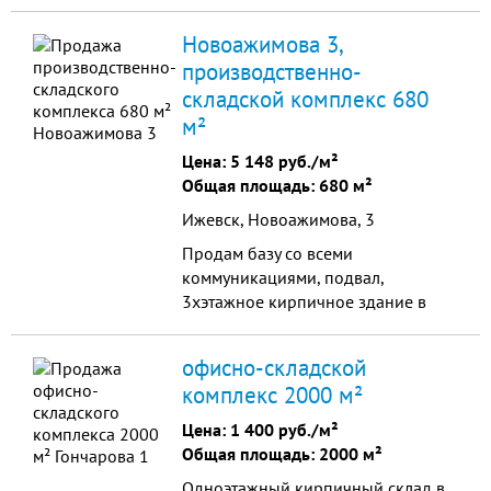
складские помещения и
прилегающий земельный участок.
Новоажимова 3,
Удобная транспортная доступность
производственно-
из любого района города делают
складской комплекс 680
объект очень привлекательным.
м²
Цена:
5 148 руб./м²
Общая площадь: 680 м²
Ижевск, Новоажимова, 3
Продам базу со всеми
коммуникациями, подвал,
3хэтажное кирпичное здание в
хорошем состоянии. Имеется ж/д
тупик, земельный участок 10 сот. в
офисно-складской
собственности, частично требует
комплекс 2000 м²
восстановления. Торг. Форма
оплаты договорная, возможна
Цена:
1 400 руб./м²
рассрочка.
Общая площадь: 2000 м²
Одноэтажный кирпичный склад в