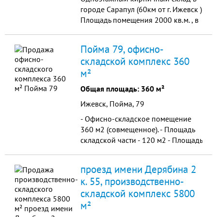
городе Сарапул (60км от г. Ижевск )
Площадь помещения 2000 кв.м. , в
том числе 150 кв.м офисных
помещений. Имеется
Пойма 79, офисно-
железнодорожный тупик и пандус
складской комплекс 360
под еврофуры. Территория
м²
охраняемая. Возможна продажа по
частям!
Общая площадь: 360 м²
Ижевск, Пойма, 79
- Офисно-складское помещение
360 м2 (совмещенное). - Площадь
складской части - 120 м2 - Площадь
офисной части - 240 м2 (со вторым
этажом)
проезд имени Дерябина 2
к. 55, производственно-
складской комплекс 5800
м²