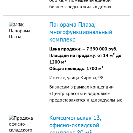
000 кв.м. помещений единой
бизнес-среды в жилых домах
кварталов. - Центральный район
города с численностью более 135
Панорама Плаза,
000 чел. - Высокий пешеходный и
многофункциональный
автомобильный трафик -
комплекс
Квартальная застройка на участке
10Га - численность населения
Цена продажи: ‒
7 590 000 руб.
"Ривьера Парк" более 4 000 чел.
Площади на продажу: от 14 м² до
Состав кластеров: - Бизнес-центр; -
1200 м²
Ресторанная галерея; - SPA/Фитнес;
Общая площадь: 1700 м²
- Медицинский центр/
Ижевск, улица Кирова, 98
стоматология/аптека; - Торговая
галерея; - Салон красоты/
Бизнесам в рамках концепции
массажный салон; - Фуд-холл; -
«Центр красоты и здоровья»
Офис продаж/туристическое
предоставляются индивидуальные
агентство; - Салон связи/отделение
скидки. Общая площадь
банка.
помещений: более 1700 кв.м.
Комсомольская 13,
Помещения от 14 до 115 кв.м. с
офисно-складской
возможностью объединения. -
комплекс 80 м²
Высота потолков: 2,7 - 4,12 м -