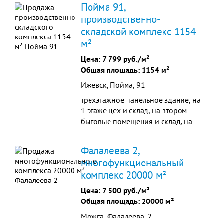
Пойма 91,
черте города на пересечении ул.
производственно-
Степная и Депутатская, недалеко
складской комплекс 1154
ул.Гагарина.
м²
Цена:
7 799 руб./м²
Общая площадь: 1154 м²
Ижевск, Пойма, 91
трехэтажное панельное здание, на
1 этаже цех и склад, на втором
бытовые помещения и склад, на
третьем - офис, мастерские. газовая
котельная, скважина, новые
Фалалеева 2,
стеклопакеты, кровля, отделка
многофункциональный
офиса класса люкс
комплекс 20000 м²
Цена:
7 500 руб./м²
Общая площадь: 20000 м²
Можга, Фалалеева, 2