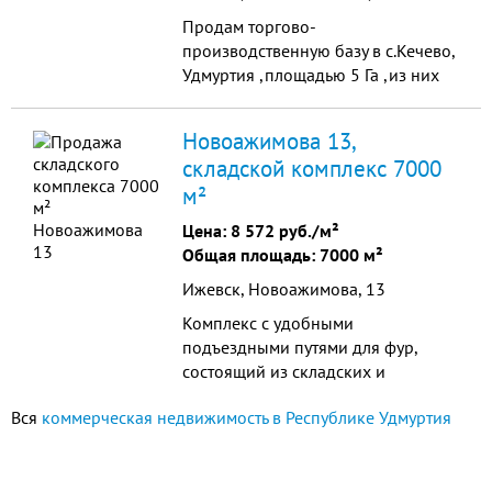
Продам торгово-
производственную базу в с.Кечево,
Удмуртия ,площадью 5 Га ,из них
2,5 Га в собственности. На
территории базы 19 объектов (все
Новоажимова 13,
в собственности) общей площа...
складской комплекс 7000
м²
Цена:
8 572 руб./м²
Общая площадь: 7000 м²
Ижевск, Новоажимова, 13
Комплекс с удобными
подъездными путями для фур,
состоящий из складских и
офисных помещений.
Вся
коммерческая недвижимость в Республике Удмуртия