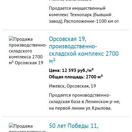
Продается имущественный
комплекс Технопарк (бывший
завод). Расположение-1100 км от
Москвы и 300 метров от трассы М7.
В деловой части города , на
Орсовская 19,
первой линии. 50 метров от...
производственно-
складской комплекс 2700
м²
Цена:
12 593 руб./м²
Общая площадь: 2700 м²
Ижевск, Орсовская, 19
Продается производственно-
складская база в Ленинском р-не,
на первой линии ул. Крылова.
Напротив автосалона "Лео Смарт",
рядом с остановкой
50 лет Победы 11,
общественного транспорт