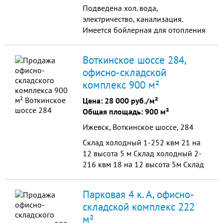
Подведена хол. вода,
электричество, канализация.
Имеется бойлерная для отопления
и горячей воды. Подъезды и
площадки вокруг здания
Воткинское шоссе 284,
бетонированные. Территория
офисно-складской
обнесена металлическим забором.
комплекс 900 м²
Торг при осмотре.
Цена:
28 000 руб./м²
Общая площадь: 900 м²
Ижевск, Воткинское шоссе, 284
Склад холодный 1-252 квм 21 на
12 высота 5 м Склад холодный 2-
216 квм 18 на 12 высота 5м Склад
среднетемпературный до -4 100
квм высота 2,4 Склад
Парковая 4 к. А, офисно-
низкотемпературный до -18 80
складской комплекс 222
кв...
м²