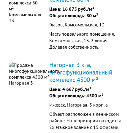
Предчистовая отделка помещений
Цена:
16 875 руб./м²
- Дизайнерская отделка
Общая площадь: 80 м²
центрального холла
Глазов, Комсомольская, 13
Часть подвального помещения.
Комсомольская, 13. 2 линия.
Долевая собственность.
Соглашением сторон установлено
право пользования 80,5 м2.
Нагорная 3 к. а,
Ремонта не требует. Отдельные...
многофункциональный
комплекс 4500 м²
Цена:
4 667 руб./м²
Общая площадь: 4500 м²
Ижевск, Нагорная, 3 корп. а
Объект расположен в ленинском
районе. На территории находится
2х этажное здание с 15 офисами,