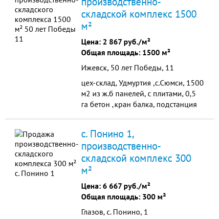
производственно-
складской комплекс 1500
м²
Цена:
2 867 руб./м²
Общая площадь: 1500 м²
Ижевск, 50 лет Победы, 11
цех-склад, Удмуртия ,с.Сюмси, 1500
м2 из ж.б панелей, с плитами, 0,5
га бетон ,кран балка, подстанция
400ква,все коммуникации,
возможна аренда на длительный
с. Понино 1,
срок возможностью выкупа (на
производственно-
дороге Киров) цена 4300000 руб.
складской комплекс 300
м²
Цена:
6 667 руб./м²
Общая площадь: 300 м²
Глазов, с. Понино, 1