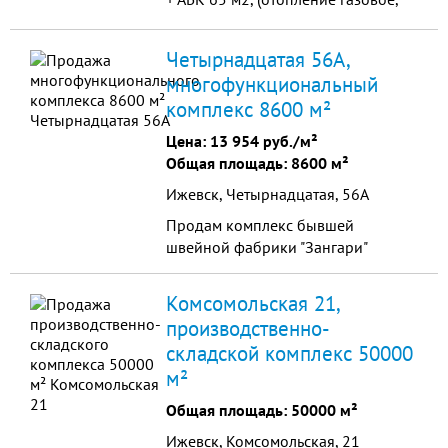
скважина, канализация) Складское
помещение - 101 м2, отдельный
Четырнадцатая 56А,
въезд, территория огорожена,
многофункциональный
площадь базы выложена
комплекс 8600 м²
дорожными плитами. Площадь
базы - 2400 м2. Рядом с базой ж/д
Цена:
13 954 руб./м²
тупик.
Общая площадь: 8600 м²
Ижевск, Четырнадцатая, 56А
Продам комплекс бывшей
швейной фабрики "Зангари"
Комсомольская 21,
производственно-
складской комплекс 50000
м²
Общая площадь: 50000 м²
Ижевск, Комсомольская, 21