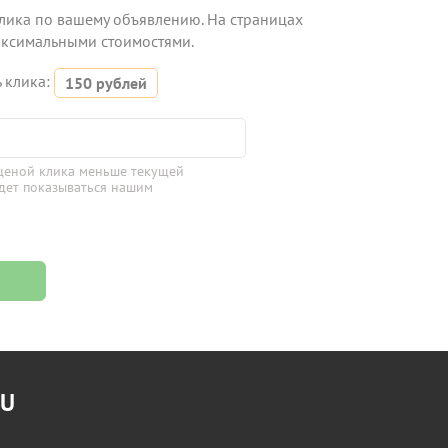
лика по вашему объявлению. На страницах
аксимальными стоимостями.
 клика:
150 рублей
 ценой клика меньше текущей
удет показываться нашим
RU