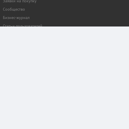
Заявки на покупку
Сообщество
Бизнес-журнал
Статьи пользователей
ПРОЕКТЫ
Рейтинг торговых центров
Календарь мероприятий
Бизнес
КОММЕРЧЕСКАЯ.RU
Отзывы о нас
Рекламные услуги
Контактные данные
Служба поддержки