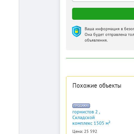
от
г.
Новосибирска,
с.
Плотниково.
Ваша информация в безоп
Реклама
здесь
Она будет отправлена то
объявления.
Похожие объекты
горнистов 2 ,
Складской
комплекс 1505 м²
Цена: 25 592