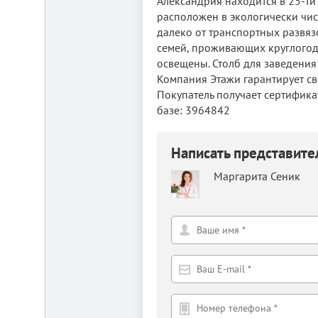
Александрия находится в 25-ти 
расположен в экологически чис
далеко от транспортных развяз
семей, проживающих круглогоди
освещены. Столб для заведения э
Компания Этажи гарантирует св
Покупатель получает сертифика
базе: 3964842
Складской
комплекс
2200
Написать представит
м²
Маргарита Сеник
Продам
современный
многофункциональный
производственно-
складской
комплекс
2200
м²,
земля
в
собственности.
20
км