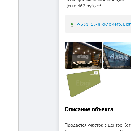
Цена: 462 руб./м²
Р-351, 15-й километр, Ека
Площадка
для
ЛЮБОГО
бизнеса!
ВНИМАНИЕ!
Готовый
к
заезду
комплекс
в
Калуге.
Вся
инфраструктура,
собственная
огороженная
территория,
охрана,
Описание объекта
рекреационная
зона.
Удобная
Продается участок в центре Кот
логистика.