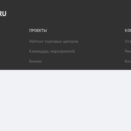
RU
ПРОЕКТЫ
КО
Рейтинг торговых центров
От
Календарь мероприятий
Ре
Бизнес
Ко