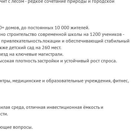
ичит с лесом - редкое сочетание природы и городской
0+ домов, до постоянных 10 000 жителей.
ано строительство современной школы на 1200 учеников -
привлекательность локации и обеспечивающий стабильный
кже детский сад на 260 мест.
езд на ключевые магистрали.
высокая плотность застройки и устойчивый рост спроса.
нтры, медицинские и образовательные учреждения, фитнес,
лая среда, отличная инвестиционная ёмкость и
сти.
сующие вопросы.