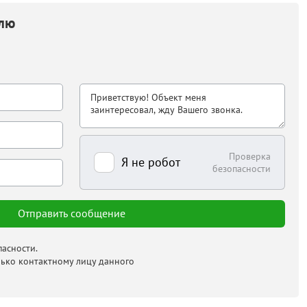
елю
Проверка
Я не робот
безопасности
асности.
лько контактному лицу данного