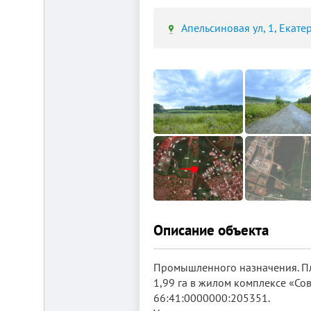
Апельсиновая ул, 1, Екате
Площадка
для
ЛЮБОГО
бизнеса!
ВНИМАНИЕ!
Готовый
к
заезду
комплекс
в
Калуге.
Вся
инфраструктура,
собственная
Описание объекта
огороженная
территория,
охрана,
рекреационная
Промышленного назначения. Пл
зона.
1,99 га в жилом комплексе «Со
Удобная
66:41:0000000:205351.
логистика.