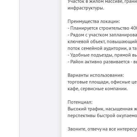
Участок в жилом массиве, гран
инфраструктуры.
Преимущества локации:
- Планируется строительство 40
- Рядом с участком запланиров
ключевой объект, повышающий 
поток семейной аудитории, а та
Складской
- Удобные подъезды, прямой вы
комплекс
- Район активно развивается - 
2200
м²
Варианты использования:
Продам
современный
торговые площади, офисные це
многофункциональный
кафе, сервисные компании.
производственно-
складской
комплекс
Потенциал:
2200
Высокий трафик, насыщенная жи
м²,
земля
перспективы быстрой окупаемо
в
собственности.
Звоните, отвечу на все интере
20
км