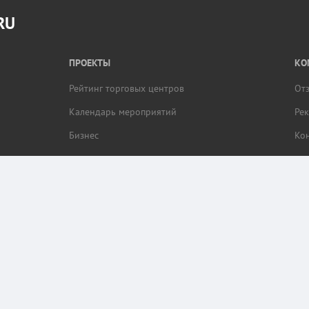
RU
ПРОЕКТЫ
КО
Рейтинг торговых центров
От
Календарь мероприятий
Ре
Бизнес
Ко