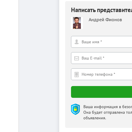
от
г.
Написать представит
Новосибирска,
с.
Андрей Фионов
Плотниково.
Реклама
здесь
Ваша информация в безоп
Она будет отправлена то
объявления.