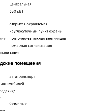
центральная
630 кВТ
открытая охраняемая
круглосуточный пункт охраны
ние
приточно-вытяжная вентиляция
пожарная сигнализация
анализация
адские помещения
автотранспорт
х автомобилей
ладских/
х
бетонные
ует