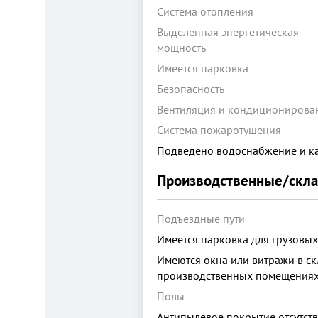
Система отопления
Выделенная энергетическая
мощность
Имеется парковка
Безопасность
Вентиляция и кондиционирова
Складской
комплекс
Система пожаротушения
2200
Подведено водоснабжение и к
м²
Продам
Производственные/скл
современный
многофункциональный
производственно-
Подъездные пути
складской
комплекс
Имеется парковка для грузовы
2200
м²,
Имеются окна или витражи в ск
земля
производственных помещения
в
собственности.
Полы
20
км
Антипылевое покрытие отсутств