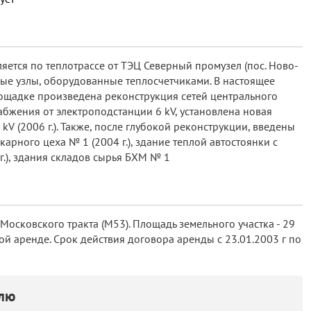
яется по теплотрассе от ТЭЦ Северный промузел (пос. Ново-
ые узлы, оборудованные теплосчетчиками. В настоящее
ощадке произведена реконструкция сетей центрального
набжения от электроподстанции 6 kV, установлена новая
kV (2006 г.). Также, после глубокой реконструкции, введены
арного цеха № 1 (2004 г.), здание теплой автостоянки с
г.), здания складов сырья БХМ № 1
 Московского тракта (М53). Площадь земельного участка - 29
ой аренде. Срок действия договора аренды с 23.01.2003 г по
елю