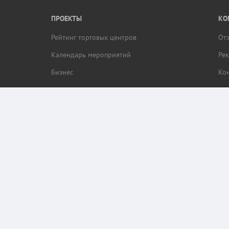
ПРОЕКТЫ
КО
Рейтинг торговых центров
От
Календарь мероприятий
Ре
Бизнес
Ко
браузера пользователя (cookie, ip адрес и местоположение) для обеспечения коррек
ор этих данных.
кая.RU.