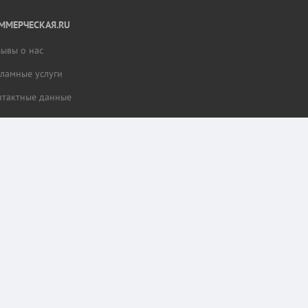
ММЕРЧЕСКАЯ.RU
зывы о нас
кламные услуги
нтактные данные
тной работы разделов сайта и сбора статистики.