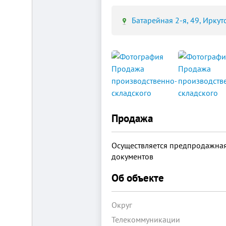
Батарейная 2-я, 49, Иркутс
Площадка
для
ЛЮБОГО
бизнеса!
ВНИМАНИЕ!
Готовый
к
заезду
Продажа
комплекс
в
Калуге.
Вся
Осуществляется предпродажная
инфраструктура,
документов
собственная
огороженная
территория,
Об объекте
охрана,
рекреационная
зона.
Округ
Удобная
логистика.
Телекоммуникации