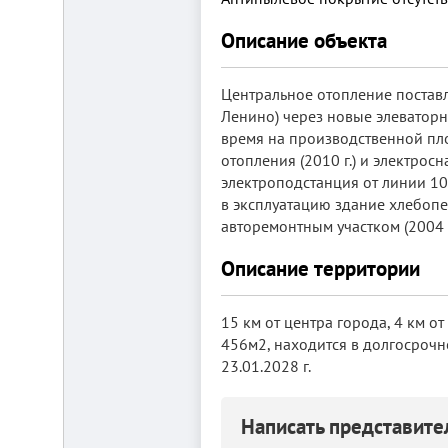
от
г.
Описание объекта
Новосибирска,
с.
Плотниково.
Центральное отопление поставл
Реклама
здесь
Ленино) через новые элеваторн
время на производственной пл
отопления (2010 г.) и электрос
электроподстанция от линии 10 
в эксплуатацию здание хлебопек
авторемонтным участком (2004 
Описание территории
15 км от центра города, 4 км от
456м2, находится в долгосрочн
23.01.2028 г.
Написать представит