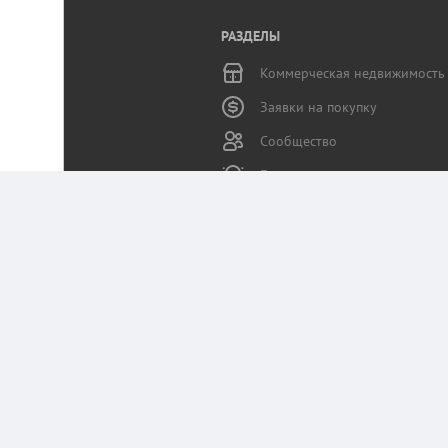
РАЗДЕЛЫ
Коммерческая недвижимость
Заявки на покупку
Сообщество
Бизнес-журнал
Статьи пользователей
Служба поддержки
Портал Коммерческая.RU использует данные 
Оставаясь на сайте, вы соглашаетесь на сб
Политика конфиденциальности Коммерчес