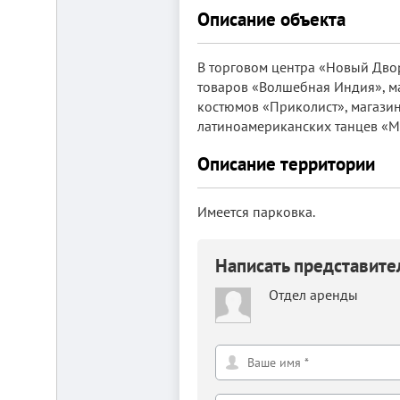
Описание объекта
В торговом центра «Новый Дво
товаров «Волшебная Индия», м
костюмов «Приколист», магази
латиноамериканских танцев «Mi
Складской
Описание территории
комплекс
2200
м²
Имеется парковка.
Продам
современный
многофункциональный
Написать представит
производственно-
складской
комплекс
Отдел аренды
2200
м²,
земля
в
собственности.
20
км