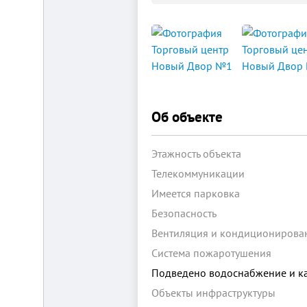
Площадка
для
ЛЮБОГО
бизнеса!
Об объекте
ВНИМАНИЕ!
Готовый
к
заезду
Этажность объекта
комплекс
в
Телекоммуникации
Калуге.
Имеется парковка
Вся
инфраструктура,
Безопасность
собственная
огороженная
Вентиляция и кондиционирова
территория,
охрана,
Система пожаротушения
рекреационная
зона.
Подведено водоснабжение и к
Удобная
Объекты инфраструктуры
логистика.