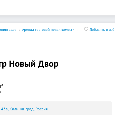
ининграде
Аренда торговой недвижимости
Добавить в из
тр Новый Двор
м²
²
43а, Калининград, Россия