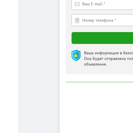
от
г.
Новосибирска,
с.
Плотниково.
Реклама
здесь
Ваша информация в безоп
Она будет отправлена то
объявления.