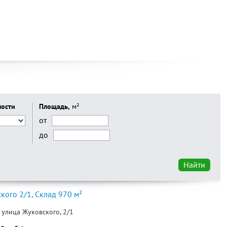
мости
Площадь,
м²
от
до
Найти
кого 2/1, Склад 970 м²
 улица Жуковского, 2/1