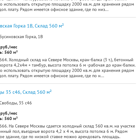
о использовать открытую площадку 2000 кв.м. для хранения рядом
доп. плату. Рядом имеется офисное здание, где по низ...
вская Горка 1В, Склад 560 м²
Бусиновская Горка, 1В
руб./мес
: 560 м²
64. Холодный склад на Севере Москвы, кран-балка (3 т.), бетонный
ворота 4,2х4м + тамбур, высота потолка 6 м -рабочая до кран-балки.
о использовать открытую площадку 2000 кв.м. для хранения рядом
доп. плату. Рядом имеется офисное здание, где по н...
ы 35 с46, Склад 560 м²
Свободы, 35 с46
руб./мес
: 560 м²
66. На Севере Москвы сдается холодный склад 560 кв.м. на участке
онный пол, въездные ворота 4,2 х 4 м, высота потолка 6 м. Рядом
ое здание, где по низкой ставке можно арендовать площадь.