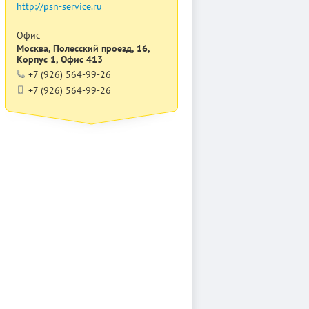
http://psn-service.ru
Офис
Москва, Полесский проезд, 16,
Корпус 1, Офис 413
+7 (926) 564-99-26
+7 (926) 564-99-26