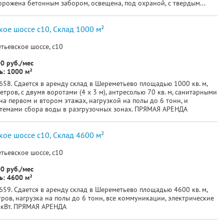
орожена бетонным забором, освещена, под охраной, с твердым...
ое шоссе c10, Склад 1000 м²
тьевское шоссе, c10
0 руб./мес
: 1000 м²
58. Сдается в аренду склад в Шереметьево площадью 1000 кв. м,
етров, с двумя воротами (4 х 3 м), антресолью 70 кв. м, санитарными
а первом и втором этажах, нагрузкой на полы до 6 тонн, и
темами сбора воды в разгрузочных зонах. ПРЯМАЯ АРЕНДА
ое шоссе c10, Склад 4600 м²
тьевское шоссе, c10
0 руб./мес
: 4600 м²
59. Сдается в аренду склад в Шереметьево площадью 4600 кв. м,
ров, нагрузка на полы до 6 тонн, все коммуникации, электрические
 кВт. ПРЯМАЯ АРЕНДА