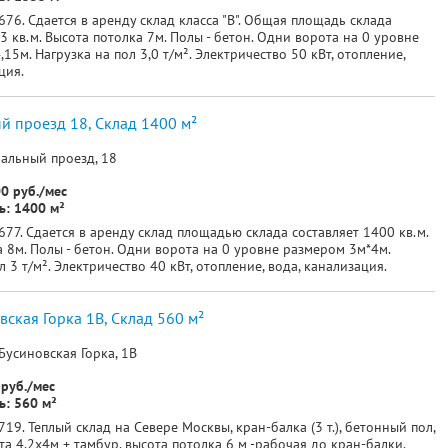
76. Сдается в аренду склад класса "В". Общая площадь склада
3 кв.м. Высота потолка 7м. Полы - бетон. Одни ворота на 0 уровне
15м. Нагрузка на пол 3,0 т/м². Электричество 50 кВт, отопление,
ция.
 проезд 18, Склад 1400 м²
альный проезд, 18
0 руб./мес
: 1400 м²
77. Сдается в аренду склад площадью склада составляет 1400 кв.м.
 8м. Полы - бетон. Одни ворота на 0 уровне размером 3м*4м.
л 3 т/м². Электричество 40 кВт, отопление, вода, канализация.
вская Горка 1В, Склад 560 м²
Бусиновская Горка, 1В
руб./мес
: 560 м²
19. Теплый склад на Севере Москвы, кран-балка (3 т.), бетонный пол,
а 4,2х4м + тамбур, высота потолка 6 м -рабочая до кран-балки.