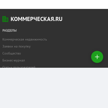
КОММЕРЧЕСКАЯ.RU
РАЗДЕЛЫ
Коммерческая недвижимость
Добавить
Заявки на покупку
недвижимость
Сообщество
Бизнес-журнал
Создать
заявку на
Статьи пользователей
покупку
ПРОЕКТЫ
Задать вопрос
Рейтинг торговых центров
Календарь мероприятий
Бизнес