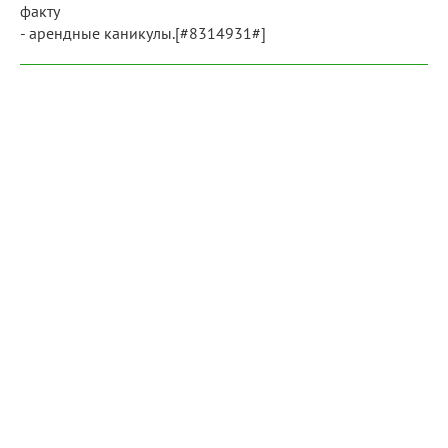
факту
- арендные каникулы.[#8314931#]