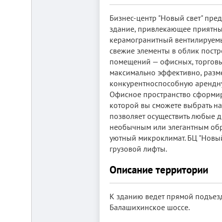
от
г.
Бизнес-центр "Новый свет" пре
Новосибирска,
с.
здание, привлекающее приятны
Плотниково.
керамогранитный вентилируемы
Реклама
свежие элементы в облик постр
здесь
помещений — офисных, торговых
максимально эффективно, разм
конкурентноспособную арендную
Офисное пространство сформир
которой вы сможете выбрать на
позволяет осуществить любые 
необычным или элегантным обр
уютный микроклимат. БЦ "Новы
грузовой лифты.
Описание территории
К зданию ведет прямой подъезд
Балашихинское шоссе.