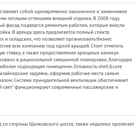
дставляет собой одновременно лаконичное и заманчивое
ми теплыми оттенками внешней отделки. В 2008 году
й фасад подвергся ремонтым работам, которые внесли
ойки. В аренду здесь предлагается полный спектр
 и складских, что позволяет организовать бизнес
естив всю компанию под одной крышей. Стоит отметить
 ставку, а также предоставление арендных каникул.
овано в рациональной смешанной планировке, благодаря
иболее подходящее помещение. Готовность shell&core
дизайнерские задумки, оформив рабочие места самым
азом. Система принудительной вентиляции обеспечивает
й свет" функционируют современные пассажирские и
 со стороны Щелковского шоссе, также недалеко пролегает