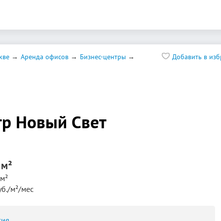
кве
Аренда офисов
Бизнес-центры
Добавить в из
р Новый Свет
 м²
м²
уб./м²/мес
сия