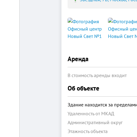
Площадка
для
ЛЮБОГО
бизнеса!
ВНИМАНИЕ!
Готовый
Аренда
к
заезду
комплекс
В стоимость аренды входит
в
Калуге.
Вся
Об объекте
инфраструктура,
собственная
огороженная
Здание находится за предела
территория,
охрана,
Удаленность от МКАД
рекреационная
зона.
Административный округ
Удобная
логистика.
Этажность объекта