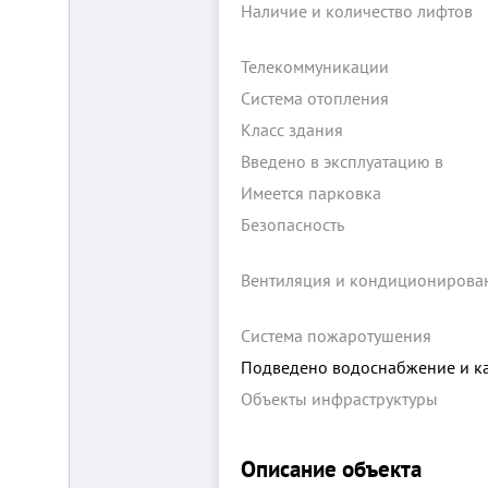
Наличие и количество лифтов
Телекоммуникации
Система отопления
Класс здания
Введено в эксплуатацию в
Складской
Имеется парковка
комплекс
2200
Безопасность
м²
Продам
Вентиляция и кондиционирова
современный
многофункциональный
производственно-
Система пожаротушения
складской
комплекс
Подведено водоснабжение и к
2200
м²,
Объекты инфраструктуры
земля
в
собственности.
20
Описание объекта
км