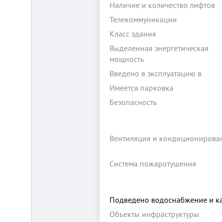
Наличие и количество лифтов
Телекоммуникации
Класс здания
Выделенная энергетическая
мощность
Введено в эксплуатацию в
Складской
Имеется парковка
комплекс
2200
Безопасность
м²
Продам
современный
Вентиляция и кондиционирова
многофункциональный
производственно-
складской
комплекс
Система пожаротушения
2200
м²,
земля
в
Подведено водоснабжение и к
собственности.
20
Объекты инфраструктуры
км