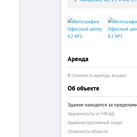
Площадка
для
ЛЮБОГО
бизнеса!
ВНИМАНИЕ!
Готовый
Аренда
к
заезду
комплекс
В стоимость аренды входит
в
Калуге.
Вся
Об объекте
инфраструктура,
собственная
огороженная
Здание находится за предела
территория,
охрана,
Удаленность от МКАД
рекреационная
зона.
Административный округ
Удобная
логистика.
Этажность объекта