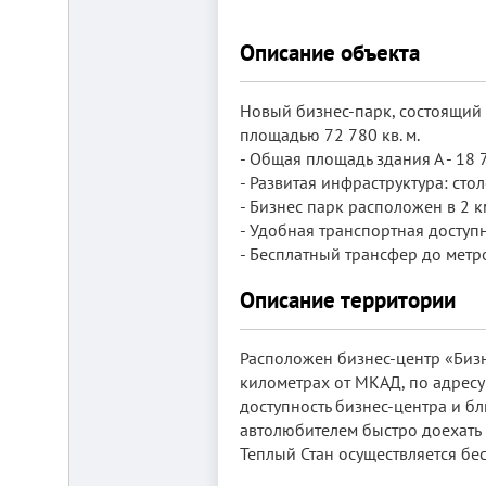
от
г.
Новосибирска,
Описание объекта
с.
Плотниково.
Реклама
Новый бизнес-парк, состоящий
здесь
площадью 72 780 кв. м.
- Общая площадь здания А - 18
- Развитая инфраструктура: сто
- Бизнес парк расположен в 2 
- Удобная транспортная доступн
- Бесплатный трансфер до метро
Описание территории
Расположен бизнес-центр «Бизне
километрах от МКАД, по адресу
доступность бизнес-центра и б
автолюбителем быстро доехать 
Теплый Стан осуществляется бес