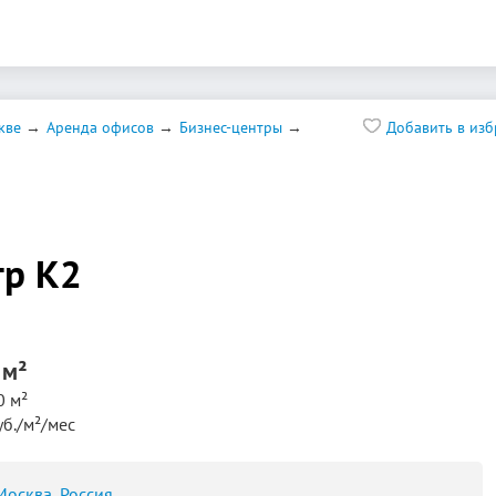
кве
Аренда офисов
Бизнес-центры
Добавить в из
р К2
 м²
0 м²
уб./м²/мес
 Москва, Россия