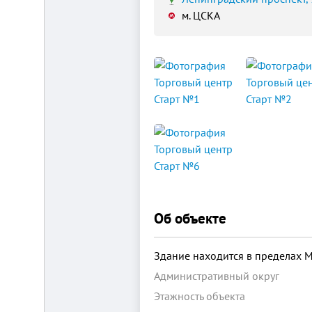
м. ЦСКА
Площадка
для
ЛЮБОГО
бизнеса!
ВНИМАНИЕ!
Готовый
к
заезду
комплекс
в
Калуге.
Вся
инфраструктура,
Об объекте
собственная
огороженная
территория,
охрана,
Здание находится в пределах 
рекреационная
Административный округ
зона.
Удобная
Этажность объекта
логистика.