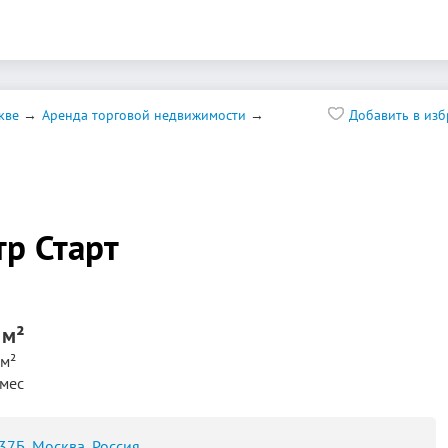
кве
Аренда торговой недвижимости
Добавить в из
р Старт
 м²
м²
/мес
37Б, Москва, Россия