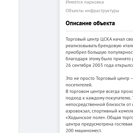
Имеется парковка
Объекты инфраструктуры
Описание объекта
Торговый центр ЦСКА начал сво
реализовывать брендовую итал
Складской
приобрел большую популярность
комплекс
благодаря этому было принято 
2200
26 сентября 2003 года открылс
м²
Продам
Это не просто Торговый центр –
современный
многофункциональный
посетителей.
производственно-
В торговом центре всегда прох
складской
комплекс
подход к каждому покупателю. 
2200
непосредственной близости от 
м²,
аэровокзал, спортивный компл
земля
в
«Ходынское поле». Общая торго
собственности.
центра предусмотрена гостевая
20
200 машиномест.
км