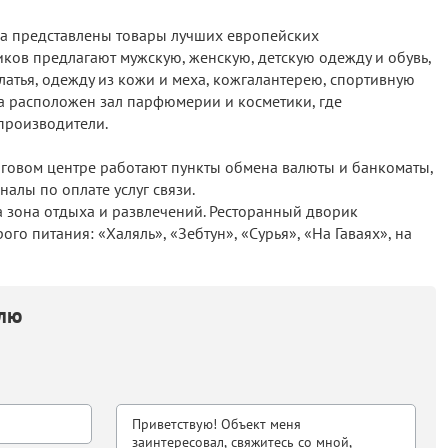
ра представлены товары лучших европейских
иков предлагают мужскую, женскую, детскую одежду и обувь,
атья, одежду из кожи и меха, кожгалантерею, спортивную
ра расположен зал парфюмерии и косметики, где
производители.
рговом центре работают пункты обмена валюты и банкоматы,
алы по оплате услуг связи.
 зона отдыха и развлечений. Ресторанный дворик
го питания: «Халяль», «Зебтун», «Сурья», «На Гаваях», на
елю