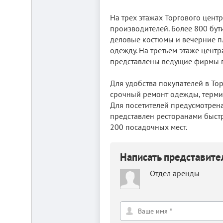
от
г.
На трех этажах Торгового цент
Новосибирска,
с.
производителей. Более 800 бут
Плотниково.
деловые костюмы и вечерние пл
Реклама
одежду. На третьем этаже цент
здесь
представлены ведущие фирмы 
Для удобства покупателей в То
срочный ремонт одежды, термин
Для посетителей предусмотрена
представлен ресторанами быстро
200 посадочных мест.
Написать представит
Отдел аренды