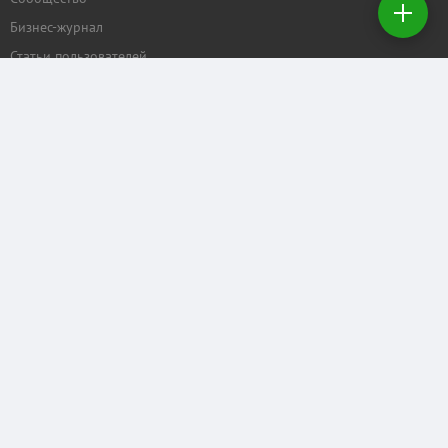
Бизнес-журнал
Создать
заявку на
Статьи пользователей
покупку
ПРОЕКТЫ
Задать вопрос
Рейтинг торговых центров
Календарь мероприятий
Бизнес
КОММЕРЧЕСКАЯ.RU
Отзывы о нас
Рекламные услуги
Контактные данные
Служба поддержки