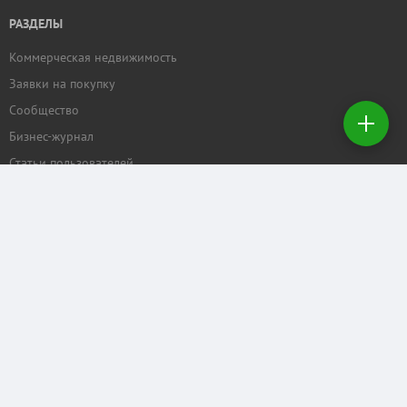
РАЗДЕЛЫ
Коммерческая недвижимость
Добавить
Заявки на покупку
недвижимость
Сообщество
Бизнес-журнал
Создать
заявку на
Статьи пользователей
покупку
ПРОЕКТЫ
Задать вопрос
Рейтинг торговых центров
Календарь мероприятий
Бизнес
КОММЕРЧЕСКАЯ.RU
Отзывы о нас
Рекламные услуги