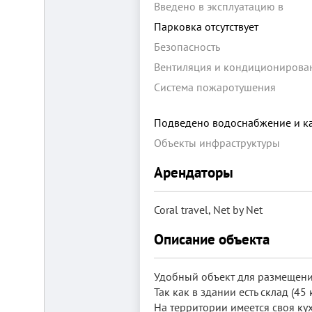
от
Введено в эксплуатацию в
г.
Парковка отсутствует
Новосибирска,
с.
Безопасность
Плотниково.
Вентиляция и кондиционирова
Реклама
здесь
Система пожаротушения
Подведено водоснабжение и к
Объекты инфраструктуры
Арендаторы
Coral travel, Net by Net
Описание объекта
Удобный объект для размещени
Так как в здании есть склад (45 
На территории имеется своя кух