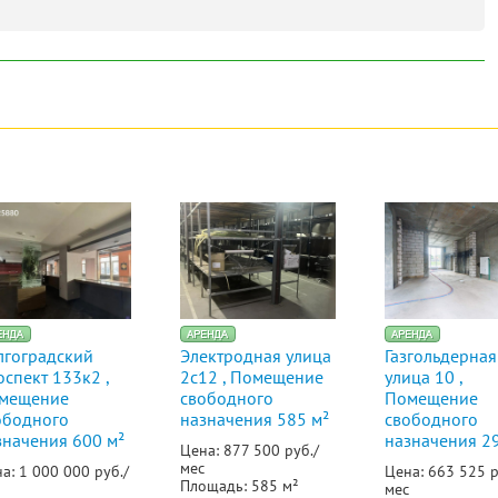
лгоградский
Электродная улица
Газгольдерная
оспект 133к2 ,
2с12 , Помещение
улица 10 ,
мещение
свободного
Помещение
ободного
назначения 585 м²
свободного
значения 600 м²
назначения 2
Цена: 877 500 руб./
мес
а: 1 000 000 руб./
Цена: 663 525 р
Площадь: 585 м²
мес