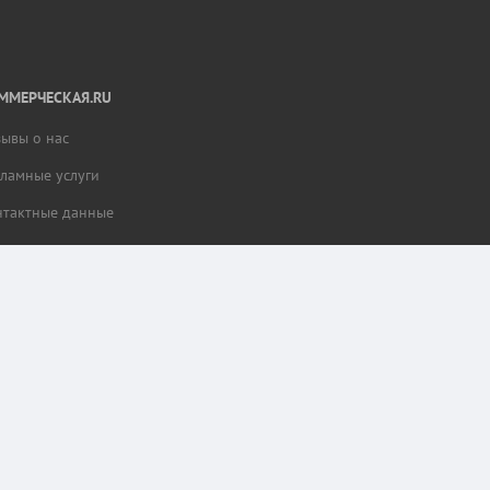
ММЕРЧЕСКАЯ.RU
зывы о нас
кламные услуги
нтактные данные