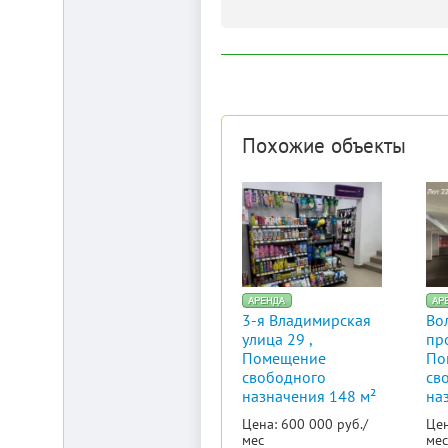
Похожие объекты
3-я Владимирская
Во
улица 29 ,
пр
Помещение
По
свободного
св
назначения 148 м²
на
Цена: 600 000 руб./
Цен
мес
мес