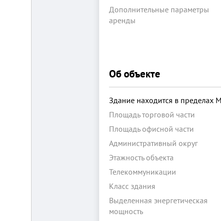
Дополнительные параметры
аренды
Об объекте
Складской
комплекс
Здание находится в пределах 
2200
м²
Площадь торговой части
Продам
Площадь офисной части
современный
многофункциональный
Административный округ
производственно-
складской
Этажность объекта
комплекс
2200
Телекоммуникации
м²,
земля
Класс здания
в
Выделенная энергетическая
собственности.
20
мощность
км