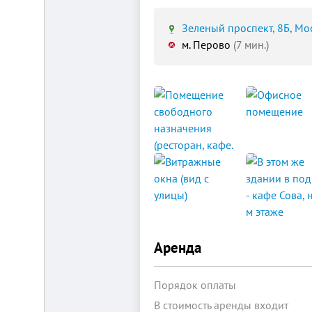
Зеленый проспект, 8Б, Мос
м. Перово
(7 мин.)
Площадка
для
ЛЮБОГО
бизнеса!
ВНИМАНИЕ!
Готовый
к
заезду
комплекс
в
Калуге.
Вся
инфраструктура,
собственная
огороженная
территория,
Аренда
охрана,
рекреационная
зона.
Порядок оплаты
Удобная
логистика.
В стоимость аренды входит