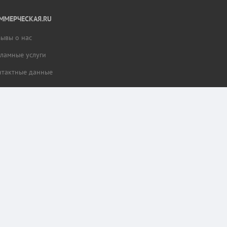
ММЕРЧЕСКАЯ.RU
зывы о нас
кламные услуги
нтактные данные
тной работы разделов сайта и сбора статистики.