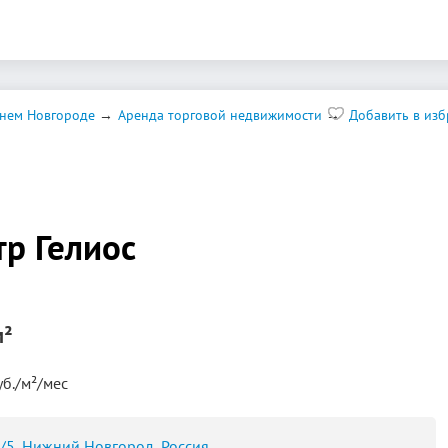
нем Новгороде
Аренда торговой недвижимости
Добавить в из
р Гелиос
м²
уб./м²/мес
/5, Нижний Новгород, Россия