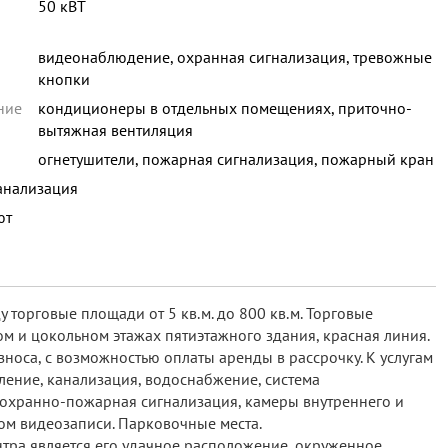
50 кВТ
видеонаблюдение, охранная сигнализация, тревожные
кнопки
ние
кондиционеры в отдельных помещениях, приточно-
вытяжная вентиляция
огнетушители, пожарная сигнализация, пожарный кран
анализация
ют
у торговые площади от 5 кв.м. до 800 кв.м. Торговые
 и цокольном этажах пятиэтажного здания, красная линия.
зноса, с возможностью оплаты аренды в рассрочку. К услугам
ение, канализация, водоснабжение, система
 охранно-пожарная сигнализация, камеры внутреннего и
м видеозаписи. Парковочные места.
тра является его удачное расположение, окруженное