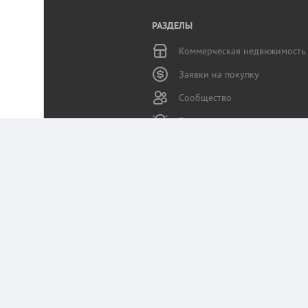
РАЗДЕЛЫ
Коммерческая недвижимость
Заявки на покупку
Сообщество
Бизнес-журнал
Статьи пользователей
Служба поддержки
Портал Коммерческая.RU использует данные 
Оставаясь на сайте, вы соглашаетесь на сб
Политика конфиденциальности Коммерчес