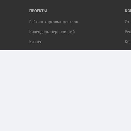
ПРОЕКТЫ
КО
Рейтинг торговых центров
От
Календарь мероприятий
Ре
Бизнес
Ко
браузера пользователя (cookie, ip адрес и местоположение) для обеспечения коррек
ор этих данных.
кая.RU.