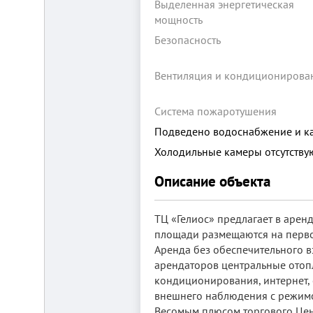
Выделенная энергетическая
мощность
Безопасность
Вентиляция и кондиционирова
Система пожаротушения
Складской
комплекс
Подведено водоснабжение и к
2200
Холодильные камеры отсутству
м²
Продам
Описание объекта
современный
многофункциональный
производственно-
складской
ТЦ «Гелиос» предлагает в аренд
комплекс
площади размещаются на первом
2200
Аренда без обеспечительного в
м²,
земля
арендаторов центральные отопл
в
кондиционирования, интернет,
собственности.
внешнего наблюдения с режимо
20
км
Весомым плюсом торгового Цен