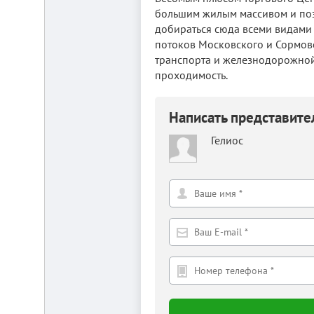
от
большим жилым массивом и поз
г.
Новосибирска,
добираться сюда всеми видами 
с.
потоков Московского и Сормовс
Плотниково.
транспорта и железнодорожной 
Реклама
проходимость.
здесь
Написать представит
Гелиос