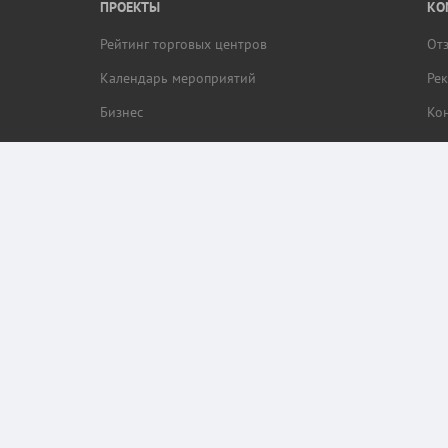
ПРОЕКТЫ
КО
Рейтинг торговых центров
От
Календарь мероприятий
Ре
Бизнес
Ко
браузера пользователя (cookie, ip адрес и местоположение) для обеспечения коррек
ор этих данных.
кая.RU.