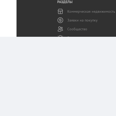
РАЗДЕЛЫ
Коммерческая недвижимость
Заявки на покупку
Сообщество
Бизнес-журнал
Статьи пользователей
Служба поддержки
Портал Коммерческая.RU использует данные 
Оставаясь на сайте, вы соглашаетесь на сб
Политика конфиденциальности Коммерчес