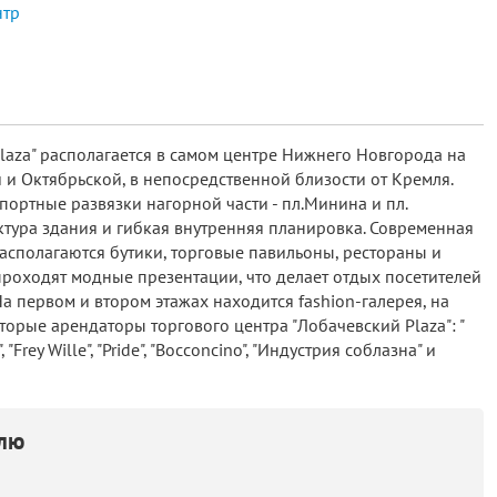
laza" располагается в самом центре Нижнего Новгорода на
 и Октябрьской, в непосредственной близости от Кремля.
портные развязки нагорной части - пл.Минина и пл.
тура здания и гибкая внутренняя планировка. Современная
асполагаются бутики, торговые павильоны, рестораны и
 проходят модные презентации, что делает отдых посетителей
 первом и втором этажах находится fashion-галерея, на
оторые арендаторы торгового центра "Лобачевский Plaza": "
", "Frey Wille", "Pride", "Bocconcino", "Индустрия соблазна" и
елю