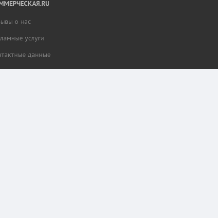
ММЕРЧЕСКАЯ.RU
зывы о нас
кламные услуги
нтактные данные
тной работы разделов сайта и сбора статистики.