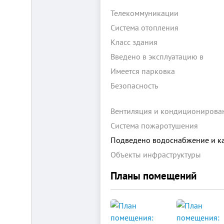
Телекоммуникации
Система отопления
Класс здания
Введено в эксплуатацию в
Имеется парковка
Складской
Безопасность
комплекс
2200
Вентиляция и кондиционирова
м²
Продам
Система пожаротушения
современный
Подведено водоснабжение и к
многофункциональный
производственно-
Объекты инфраструктуры
складской
комплекс
2200
Планы помещений
м²,
земля
в
собственности.
20
км