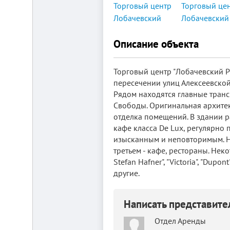
от
г.
Новосибирска,
с.
Плотниково.
Описание объекта
Реклама
здесь
Торговый центр "Лобачевский P
пересечении улиц Алексеевской
Рядом находятся главные транс
Свободы. Оригинальная архитек
отделка помещений. В здании р
кафе класса De Lux, регулярно
изысканным и неповторимым. На
третьем - кафе, рестораны. Нек
Stefan Hafner", "Victoria", "Dupont
другие.
Написать представит
Отдел Аренды