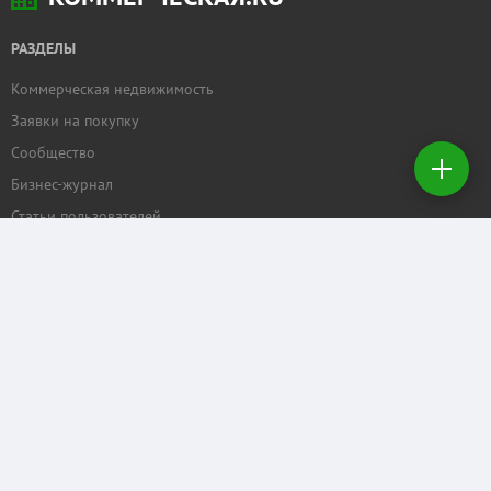
РАЗДЕЛЫ
Коммерческая недвижимость
Добавить
Заявки на покупку
недвижимость
Сообщество
Бизнес-журнал
Создать
заявку на
Статьи пользователей
покупку
ПРОЕКТЫ
Задать вопрос
Рейтинг торговых центров
Календарь мероприятий
Бизнес
КОММЕРЧЕСКАЯ.RU
Отзывы о нас