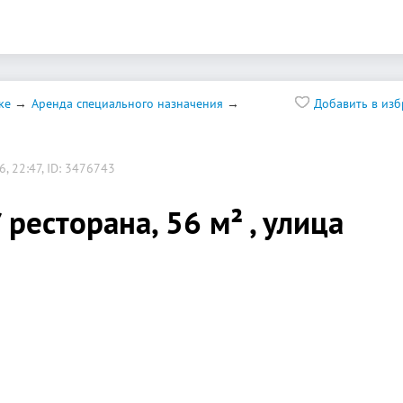
ке
Аренда специального назначения
Добавить в из
, 22:47, ID: 3476743
 ресторана, 56 м² , улица