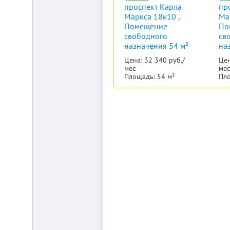
проспект Карла
пр
Маркса 18к10 ,
Ма
Помещение
По
свободного
св
назначения 54 м²
на
Цена: 32 340 руб./
Цен
мес
мес
Площадь: 54 м²
Пло