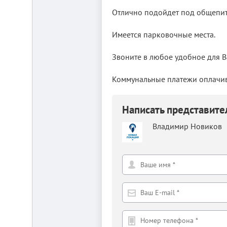
Отлично подойдет под общепит.
Имеется парковочные места.
Звоните в любое удобное для Ва
Коммунальные платежи оплачив
Складской
комплекс
2200
Написать представит
м²
Продам
Владимир Новиков
современный
многофункциональный
производственно-
складской
комплекс
2200
м²,
земля
в
собственности.
20
км