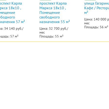
оспект Карла
проспект Карла
улица Гагарина
ркса 18к10 ,
Маркса 18к10 ,
Кафе / Рестор
мещение
Помещение
м²
ободного
свободного
Цена: 140 000 р
значения 57 м²
назначения 55 м²
мес
Площадь: 56 м²
а: 34 140 руб./
Цена: 32 700 руб./
мес
щадь: 57 м²
Площадь: 55 м²