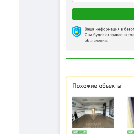
от
г.
Новосибирска,
с.
Плотниково.
Реклама
Ваша информация в безоп
здесь
Она будет отправлена то
объявления.
Похожие объекты