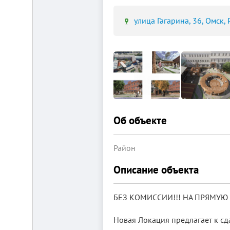
улица Гагарина, 36, Омск, 
Площадка
для
ЛЮБОГО
бизнеса!
ВНИМАНИЕ!
Готовый
к
заезду
Об объекте
комплекс
в
Калуге.
Вся
Район
инфраструктура,
собственная
Описание объекта
огороженная
территория,
охрана,
рекреационная
БЕЗ КОМИССИИ!!! НА ПРЯМУЮ 
зона.
Удобная
Новая Локация предлагает к сд
логистика.