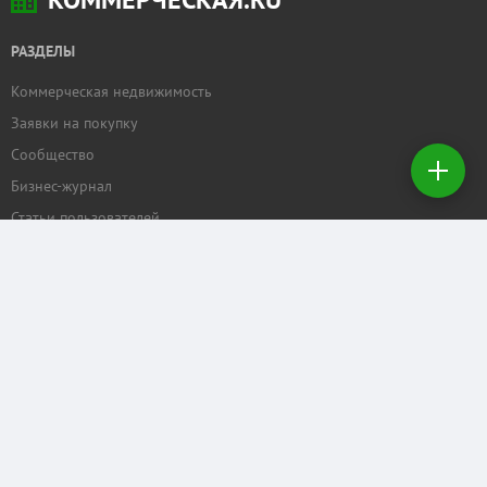
РАЗДЕЛЫ
Коммерческая недвижимость
Добавить
Заявки на покупку
недвижимость
Сообщество
Бизнес-журнал
Создать
заявку на
Статьи пользователей
покупку
ПРОЕКТЫ
Задать вопрос
Рейтинг торговых центров
Календарь мероприятий
Бизнес
КОММЕРЧЕСКАЯ.RU
Отзывы о нас