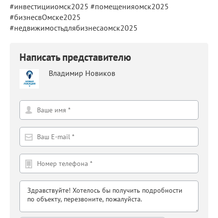
#инвестицииомск2025 #помещенияомск2025
#бизнесвОмске2025
#недвижимостьдлябизнесаомск2025
Написать представителю
Владимир Новиков