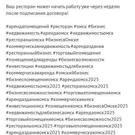
Ваш ресторан может начать работу уже через неделю
после подписания договора!
#арендапомещений #ресторан #омск #бизнес
#недвижимость #арендаомск #недвижимостьомск
#рестораныомска #бизнесвОмске
#коммерческаянедвижимость #арендаздания
#ресторанныйбизнес #торговыйпомещение
#помещениедляаренды #бизнесвозможности
#инвестиции #недвижимостьдлябизнеса
#коммерческаяаренда #омскийбизнес
#бизнеспомещениеомск #арендаомск2025
#недвижимостьомск2025 #рестораныомск2025
#бизнесвозможностиомск #торговыепомещенияомск
#арендазданияомск #коммерческаяомск
#инвестицииомск #помещенияомск #бизнесвОмске2025
#недвижимостьдлябизнесаомск #арендаомск2025
#торговыйпомещениеомск #бизнесвозможности2025
#рестораныомск2025 #торговыепомещенияомск2025
#арендазданияомск2025 #коммерческаяомск2025