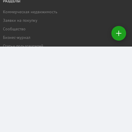
РАЗДЕЛЫ
Коммерческая недвижимость
Добавить
Заявки на покупку
недвижимость
Сообщество
Бизнес-журнал
Создать
заявку на
Статьи пользователей
покупку
ПРОЕКТЫ
Задать вопрос
Рейтинг торговых центров
Календарь мероприятий
Бизнес
КОММЕРЧЕСКАЯ.RU
Отзывы о нас
Рекламные услуги
Контактные данные