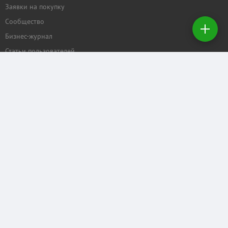
Добавить
Заявки на покупку
недвижимость
Сообщество
Бизнес-журнал
Создать
заявку на
Статьи пользователей
покупку
ПРОЕКТЫ
Задать вопрос
Рейтинг торговых центров
Календарь мероприятий
Бизнес
КОММЕРЧЕСКАЯ.RU
Отзывы о нас
Рекламные услуги
Контактные данные
Служба поддержки